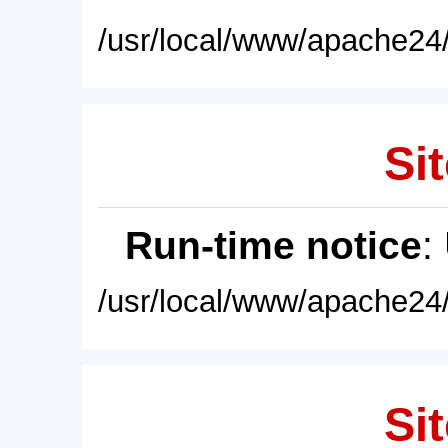
/usr/local/www/apache24/
Sit
Run-time notice
:
/usr/local/www/apache24/
Sit