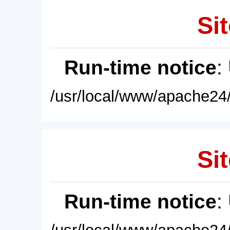
Sit
Run-time notice
:
/usr/local/www/apache24/
Sit
Run-time notice
: