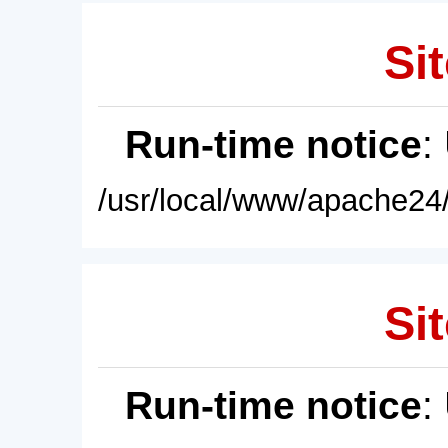
Sit
Run-time notice
:
/usr/local/www/apache24/
Sit
Run-time notice
: