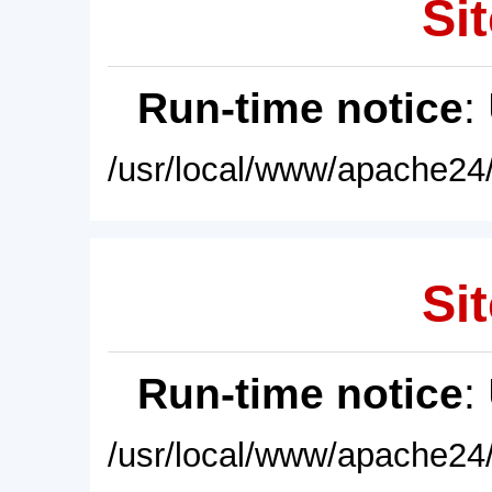
Sit
Run-time notice
:
/usr/local/www/apache24/
Sit
Run-time notice
:
/usr/local/www/apache24/