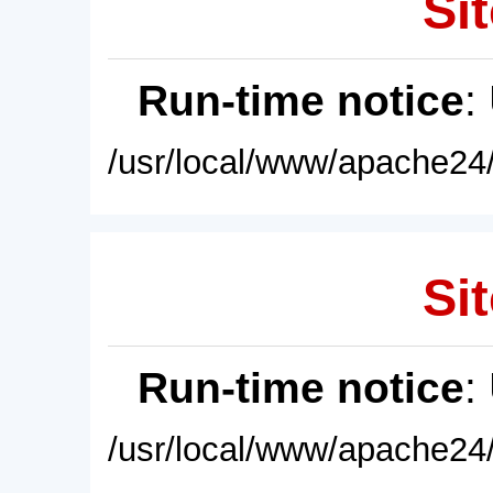
Sit
Run-time notice
:
/usr/local/www/apache24/
Sit
Run-time notice
:
/usr/local/www/apache24/