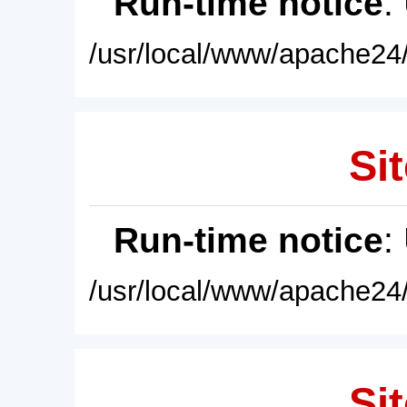
Run-time notice
:
/usr/local/www/apache24/
Sit
Run-time notice
:
/usr/local/www/apache24/
Sit