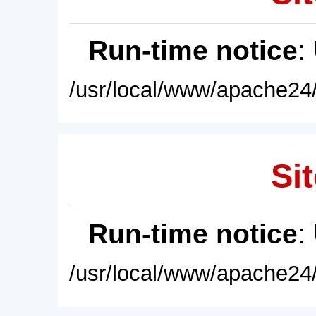
Run-time notice
:
/usr/local/www/apache24/
Sit
Run-time notice
:
/usr/local/www/apache24/