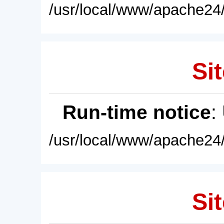
/usr/local/www/apache24/
Sit
Run-time notice
:
/usr/local/www/apache24/
Sit