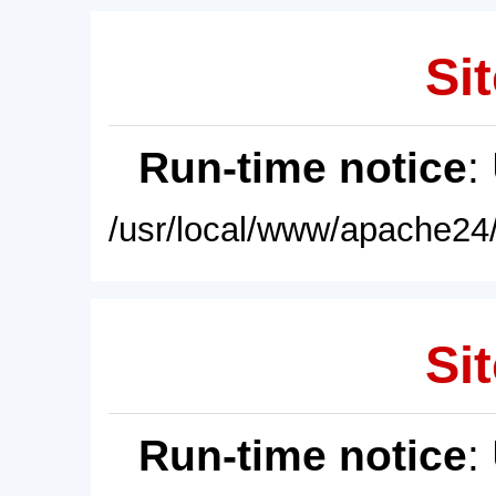
Sit
Run-time notice
:
/usr/local/www/apache24/
Sit
Run-time notice
: