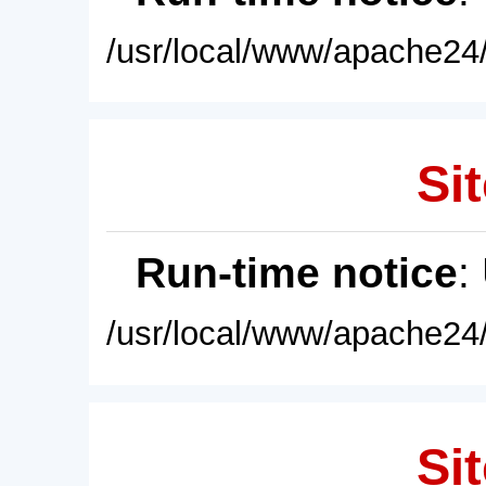
/usr/local/www/apache24/
Sit
Run-time notice
:
/usr/local/www/apache24/
Sit