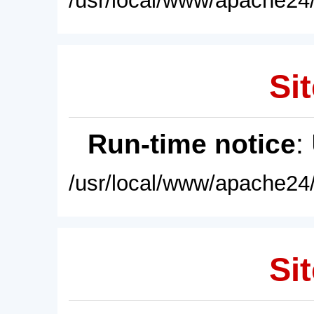
/usr/local/www/apache24/
Sit
Run-time notice
:
/usr/local/www/apache24/
Sit