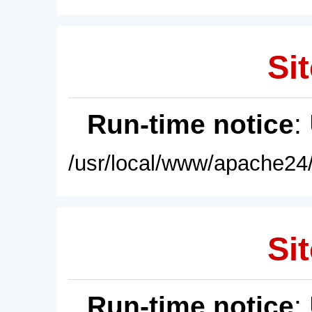
Sit
Run-time notice
:
/usr/local/www/apache24/
Sit
Run-time notice
: