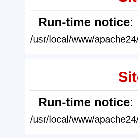
Run-time notice
:
/usr/local/www/apache24/
Sit
Run-time notice
:
/usr/local/www/apache24/