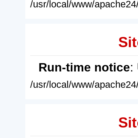
/usr/local/www/apache24/
Sit
Run-time notice
:
/usr/local/www/apache24/
Sit