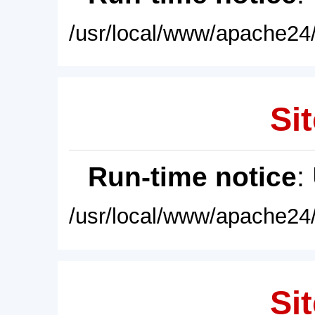
/usr/local/www/apache24/
Sit
Run-time notice
:
/usr/local/www/apache24/
Sit