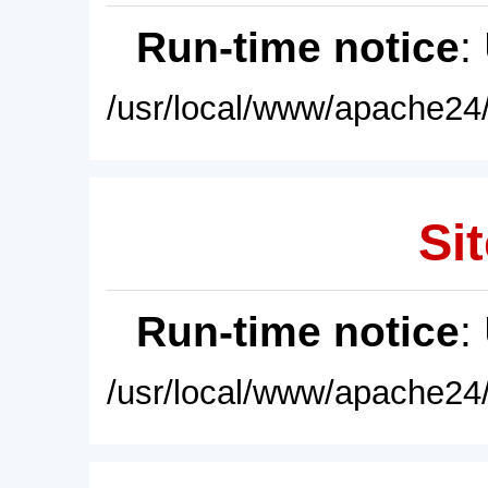
Run-time notice
:
/usr/local/www/apache24/
Sit
Run-time notice
:
/usr/local/www/apache24/