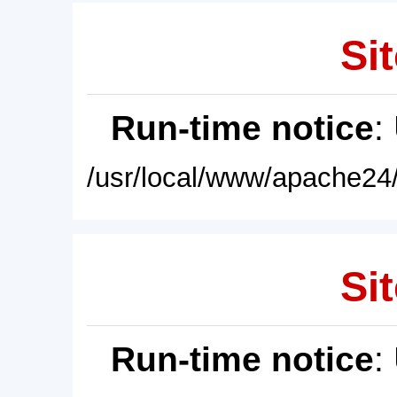
Sit
Run-time notice
:
/usr/local/www/apache24/
Sit
Run-time notice
: