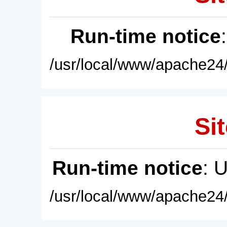
Run-time notice
/usr/local/www/apache24/
Sit
Run-time notice
: 
/usr/local/www/apache24/