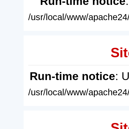
Run-time notice
/usr/local/www/apache24/
Sit
Run-time notice
: 
/usr/local/www/apache24/
Sit