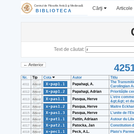
Centrul de Filosofie Antică şi Medievală
Cărţi
Articole
BIBLIOTECA
Text de căutat:
4251
← Anterior
Nr.
Tip
Cota
Autor
Titlu
The Transmiti
X-pap1.1
Papahagi, A.
4011
Articol
Carolingian A
X-pap1.2
Papahagi, Adrian
Priorităţile 
4012
Articol
L'etre comme
X-pas1.1
Pasqua, Herve
4013
Articol
&gt;&gt; et du
x-pas1.2
Pasqua, Herve
Maitre Eckhart:
4014
Articol
X-pas1.3
Pasqua, Herve
L'unite de l'E
4015
Articol
X-pat1.1
Pattin, Adriaan
Autour du Libe
4016
Articol
X-pat2.1
Patocka, Jan
Constitution 
4017
Articol
x-pec1.1
Peck, A.L.
Plato's Parme
4018
Articol