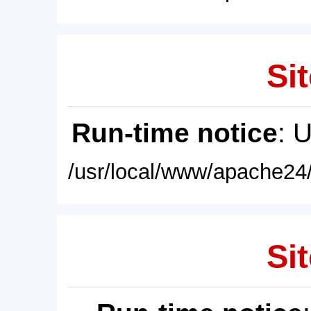
Sit
Run-time notice
: 
/usr/local/www/apache24/
Sit