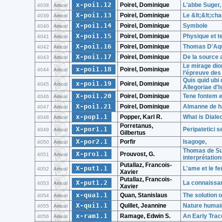
x-poi1.12
Poirel, Dominique
L'abbe Suger,
4038
Articol
X-poi1.13
Poirel, Dominique
Le &lt;&lt;cha
4039
Articol
X-poi1.14
Poirel, Dominique
Symbole
4040
Articol
X-poi1.15
Poirel, Dominique
Physique et t
4041
Articol
X-poi1.16
Poirel, Dominique
Thomas D'Aqui
4042
Articol
X-poi1.17
Poirel, Dominique
De la source 
4043
Articol
Le mirage dio
x-poi1.18
Poirel, Dominique
4044
Articol
l’épreuve des
Quis quid ubi
x-poi1.19
Poirel, Dominique
4045
Articol
Allegoriae d'I
X-poi1.20
Poirel, Dominique
Tene fontem e
4046
Articol
X-poi1.21
Poirel, Dominique
Almanne de ha
4047
Articol
x-pop1.1
Popper, Karl R.
What is Diale
4048
Articol
Porretanus,
X-por1.1
Peripatetici s
4049
Articol
Gilbertus
X-por2.1
Porfir
Isagoge,
4050
Articol
Thomas de Sutt
X-pro1.1
Prouvost, G.
4051
Articol
interprétation
Putallaz, Francois-
X-put1.1
L'ame et le fe
4052
Articol
Xavier
Putallaz, Francois-
X-put1.2
La connaissan
4053
Articol
Xavier
x-qua1.1
Quan, Stanislaus
The solution o
4054
Articol
X-qui1.1
Quillet, Jeannine
Nature humain
4055
Articol
x-ram1.1
Ramage, Edwin S.
An Early Trac
4056
Articol