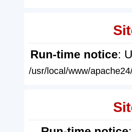
Sit
Run-time notice
: 
/usr/local/www/apache24/
Sit
Run-time notice