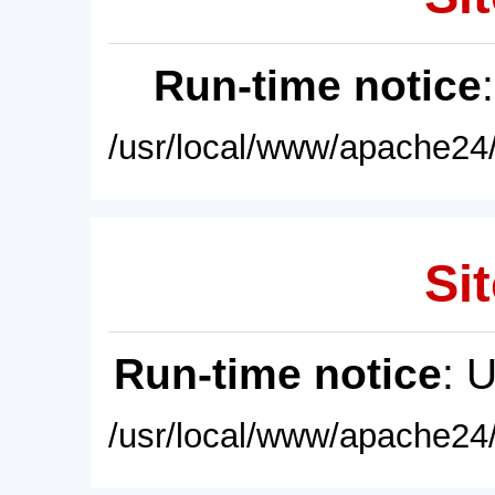
Run-time notice
/usr/local/www/apache24/
Sit
Run-time notice
: 
/usr/local/www/apache24/