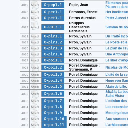
Elements pour u
X-pep1.1
Pepin, Jean
4019
Articol
Platon et dan
X-per1.1
Persoons, Ernest
Het intellect
4020
Articol
X-pet1.1
Petrus Aureolus
Peter Aureol 
4021
Articol
Philippus
X-PHI3.1
Cancellarius
Summa de bon
4022
Articol
Parisiensis
X-pir1.1
Piron, Sylvain
Un Traité Inc
4023
Articol
X-pir1.2
Piron, Sylvain
Le Poete et l
4024
Articol
X-pir1.3
Piron, Sylvain
Le plan de l'
4025
Articol
X-pir1.4
Piron, Sylvain
Une Anthropol
4026
Articol
X-poi1.1
Poirel, Dominique
Le liber d'an
4027
Articol
Poirel. Dominique ;
X-poi1.2
Nicolas de Mo
4028
Articol
Stirnemann, P.
X-poi1.3
Poirel, Dominique
L'uité de la s
4029
Articol
X-poi1.4
Poirel. Dominique
Hugo von Sank
4030
Articol
X-poi1.5
Poirel, Dominique
Alain de Lille,
4031
Articol
&lt;&lt; La b
X-poi1.6
Poirel, Dominique
4032
Articol
Saint-Victor
X-poi1.7
Poirel, Dominique
L'edision des
4033
Articol
X-poi1.8
Poirel, Dominique
Les recensions
4034
Articol
X-poi1.9
Poirel, Dominique
Metephysique 
4035
Articol
X-poi1.10
Poirel, Dominique
Aux sources d
4036
Articol
x-poi1.11
Poirel, Dominique
L'arhitecteure
4037
Articol