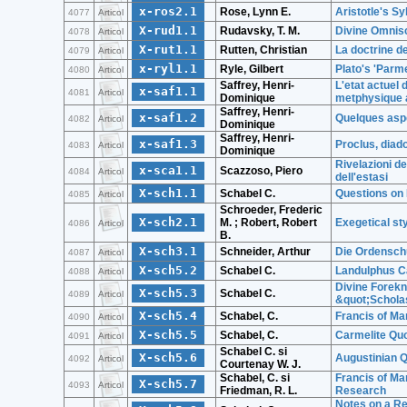
x-ros2.1
Rose, Lynn E.
Aristotle's Sy
4077
Articol
X-rud1.1
Rudavsky, T. M.
Divine Omnisc
4078
Articol
X-rut1.1
Rutten, Christian
La doctrine d
4079
Articol
x-ryl1.1
Ryle, Gilbert
Plato's 'Parm
4080
Articol
Saffrey, Henri-
L'etat actuel
x-saf1.1
4081
Articol
Dominique
metphysique 
Saffrey, Henri-
x-saf1.2
Quelques aspe
4082
Articol
Dominique
Saffrey, Henri-
x-saf1.3
Proclus, diad
4083
Articol
Dominique
Rivelazioni d
x-sca1.1
Scazzoso, Piero
4084
Articol
dell'estasi
X-sch1.1
Schabel C.
Questions on 
4085
Articol
Schroeder, Frederic
X-sch2.1
M. ; Robert, Robert
Exegetical sty
4086
Articol
B.
X-sch3.1
Schneider, Arthur
Die Ordenschu
4087
Articol
X-sch5.2
Schabel C.
Landulphus C
4088
Articol
Divine Forek
X-sch5.3
Schabel C.
4089
Articol
&quot;Scholas
X-sch5.4
Schabel, C.
Francis of Ma
4090
Articol
X-sch5.5
Schabel, C.
Carmelite Quo
4091
Articol
Schabel C. si
X-sch5.6
Augustinian Q
4092
Articol
Courtenay W. J.
Schabel, C. si
Francis of Ma
X-sch5.7
4093
Articol
Friedman, R. L.
Research
Notes on a Re