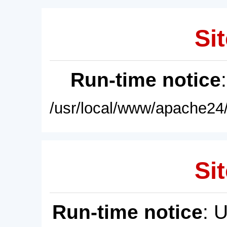
Sit
Run-time notice
/usr/local/www/apache24/
Sit
Run-time notice
: 