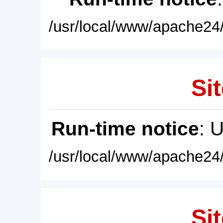
/usr/local/www/apache24/
Sit
Run-time notice
: 
/usr/local/www/apache24/
Sit