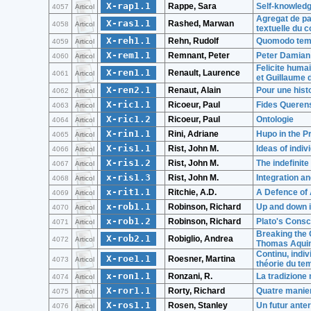
X-rap1.1
Rappe, Sara
Self-knowledg
4057
Articol
Agregat de pa
X-ras1.1
Rashed, Marwan
4058
Articol
textuelle du c
X-reh1.1
Rehn, Rudolf
Quomodo temp
4059
Articol
X-rem1.1
Remnant, Peter
Peter Damian
4060
Articol
Felicite huma
X-ren1.1
Renault, Laurence
4061
Articol
et Guillaume
X-ren2.1
Renaut, Alain
Pour une histo
4062
Articol
X-ric1.1
Ricoeur, Paul
Fides Querens
4063
Articol
X-ric1.2
Ricoeur, Paul
Ontologie
4064
Articol
X-rin1.1
Rini, Adriane
Hupo in the P
4065
Articol
X-ris1.1
Rist, John M.
Ideas of indiv
4066
Articol
X-ris1.2
Rist, John M.
The indefinite
4067
Articol
x-ris1.3
Rist, John M.
Integration a
4068
Articol
x-rit1.1
Ritchie, A.D.
A Defence of 
4069
Articol
x-rob1.1
Robinson, Richard
Up and down i
4070
Articol
x-rob1.2
Robinson, Richard
Plato's Consc
4071
Articol
Breaking the 
X-rob2.1
Robiglio, Andrea
4072
Articol
Thomas Aquin
Continu, indiv
X-roe1.1
Roesner, Martina
4073
Articol
théorie du te
x-ron1.1
Ronzani, R.
La tradizione
4074
Articol
X-ror1.1
Rorty, Richard
Quatre maniere
4075
Articol
X-ros1.1
Rosen, Stanley
Un futur anter
4076
Articol