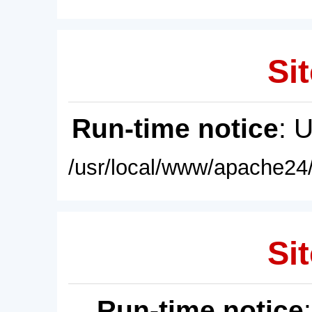
Sit
Run-time notice
: 
/usr/local/www/apache24/
Sit
Run-time notice