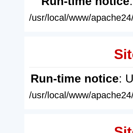
Run-time notice
/usr/local/www/apache24/
Sit
Run-time notice
: 
/usr/local/www/apache24/
Sit