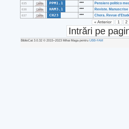
PPM1.1
***
Pensiero politico me
635
Carte
HAM3.1
***
Reviste. Manuscris
636
Carte
CH23
***
Chora. Revue d'Etud
637
Carte
« Anterior
1
2
Intrări pe pagi
BiblioCat 3.0.32 © 2015‒2023 Mihai Maga pentru
UBB-FAM