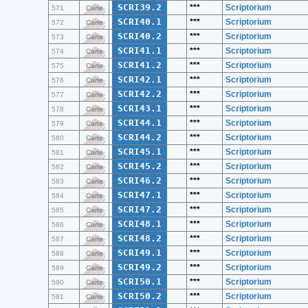
SCRI39.2
***
Scriptorium
571
Carte
SCRI40.1
***
Scriptorium
572
Carte
SCRI40.2
***
Scriptorium
573
Carte
SCRI41.1
***
Scriptorium
574
Carte
SCRI41.2
***
Scriptorium
575
Carte
SCRI42.1
***
Scriptorium
576
Carte
SCRI42.2
***
Scriptorium
577
Carte
SCRI43.1
***
Scriptorium
578
Carte
SCRI44.1
***
Scriptorium
579
Carte
SCRI44.2
***
Scriptorium
580
Carte
SCRI45.1
***
Scriptorium
581
Carte
SCRI45.2
***
Scriptorium
582
Carte
SCRI46.2
***
Scriptorium
583
Carte
SCRI47.1
***
Scriptorium
584
Carte
SCRI47.2
***
Scriptorium
585
Carte
SCRI48.1
***
Scriptorium
586
Carte
SCRI48.2
***
Scriptorium
587
Carte
SCRI49.1
***
Scriptorium
588
Carte
SCRI49.2
***
Scriptorium
589
Carte
SCRI50.1
***
Scriptorium
590
Carte
SCRI50.2
***
Scriptorium
591
Carte