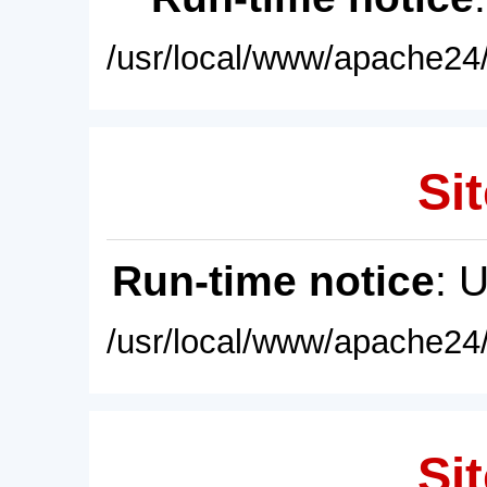
/usr/local/www/apache24/
Sit
Run-time notice
: 
/usr/local/www/apache24/
Sit