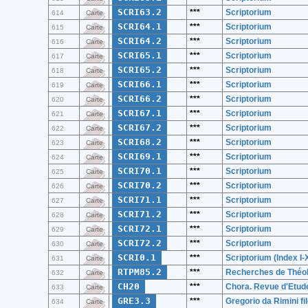
SCRI63.2
***
Scriptorium
614
Carte
SCRI64.1
***
Scriptorium
615
Carte
SCRI64.2
***
Scriptorium
616
Carte
SCRI65.1
***
Scriptorium
617
Carte
SCRI65.2
***
Scriptorium
618
Carte
SCRI66.1
***
Scriptorium
619
Carte
SCRI66.2
***
Scriptorium
620
Carte
SCRI67.1
***
Scriptorium
621
Carte
SCRI67.2
***
Scriptorium
622
Carte
SCRI68.2
***
Scriptorium
623
Carte
SCRI69.1
***
Scriptorium
624
Carte
SCRI70.1
***
Scriptorium
625
Carte
SCRI70.2
***
Scriptorium
626
Carte
SCRI71.1
***
Scriptorium
627
Carte
SCRI71.2
***
Scriptorium
628
Carte
SCRI72.1
***
Scriptorium
629
Carte
SCRI72.2
***
Scriptorium
630
Carte
SCRI0.1
***
Scriptorium (Index I
631
Carte
RTPM85.2
***
Recherches de Théolo
632
Carte
CH20
***
Chora. Revue d'Etud
633
Carte
GRE3.3
***
Gregorio da Rimini fi
634
Carte