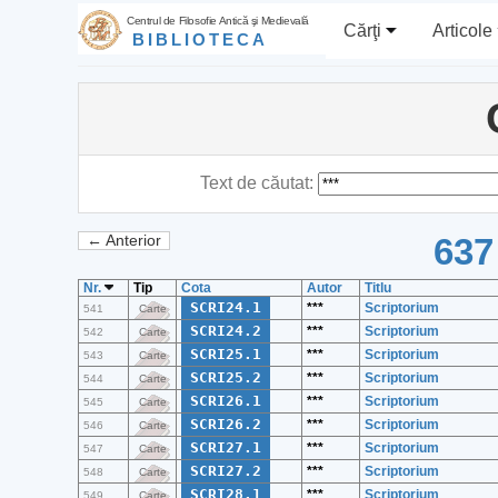
Centrul de Filosofie Antică şi Medievală
Cărţi
Articole
BIBLIOTECA
Text de căutat:
637
← Anterior
Nr.
Tip
Cota
Autor
Titlu
SCRI24.1
***
Scriptorium
541
Carte
SCRI24.2
***
Scriptorium
542
Carte
SCRI25.1
***
Scriptorium
543
Carte
SCRI25.2
***
Scriptorium
544
Carte
SCRI26.1
***
Scriptorium
545
Carte
SCRI26.2
***
Scriptorium
546
Carte
SCRI27.1
***
Scriptorium
547
Carte
SCRI27.2
***
Scriptorium
548
Carte
SCRI28.1
***
Scriptorium
549
Carte