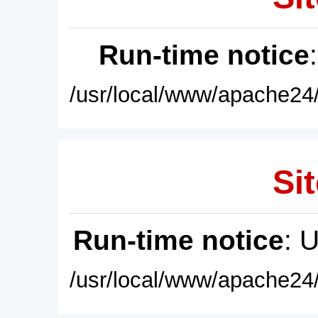
Run-time notice
/usr/local/www/apache24/
Sit
Run-time notice
: 
/usr/local/www/apache24/