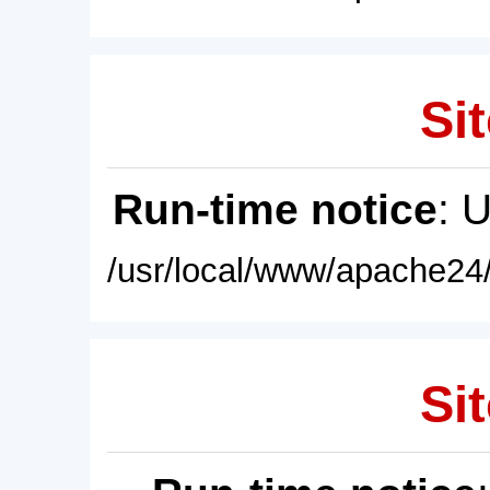
Sit
Run-time notice
: 
/usr/local/www/apache24/
Sit