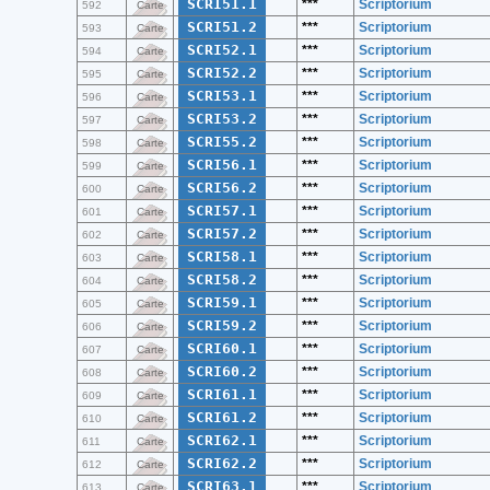
SCRI51.1
***
Scriptorium
592
Carte
SCRI51.2
***
Scriptorium
593
Carte
SCRI52.1
***
Scriptorium
594
Carte
SCRI52.2
***
Scriptorium
595
Carte
SCRI53.1
***
Scriptorium
596
Carte
SCRI53.2
***
Scriptorium
597
Carte
SCRI55.2
***
Scriptorium
598
Carte
SCRI56.1
***
Scriptorium
599
Carte
SCRI56.2
***
Scriptorium
600
Carte
SCRI57.1
***
Scriptorium
601
Carte
SCRI57.2
***
Scriptorium
602
Carte
SCRI58.1
***
Scriptorium
603
Carte
SCRI58.2
***
Scriptorium
604
Carte
SCRI59.1
***
Scriptorium
605
Carte
SCRI59.2
***
Scriptorium
606
Carte
SCRI60.1
***
Scriptorium
607
Carte
SCRI60.2
***
Scriptorium
608
Carte
SCRI61.1
***
Scriptorium
609
Carte
SCRI61.2
***
Scriptorium
610
Carte
SCRI62.1
***
Scriptorium
611
Carte
SCRI62.2
***
Scriptorium
612
Carte
SCRI63.1
***
Scriptorium
613
Carte