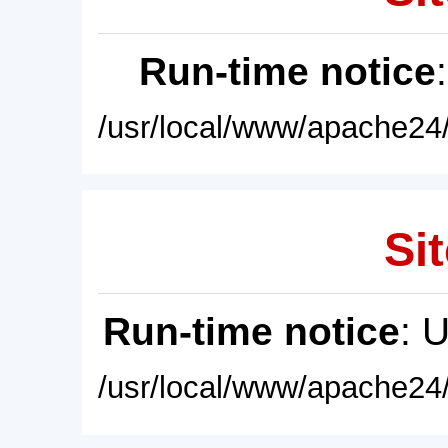
Run-time notice
/usr/local/www/apache24/
Sit
Run-time notice
: 
/usr/local/www/apache24/