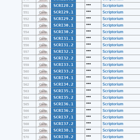
SCRI28.2
***
Scriptorium
550
Carte
SCRI29.1
***
Scriptorium
551
Carte
SCRI29.2
***
Scriptorium
552
Carte
SCRI30.1
***
Scriptorium
553
Carte
SCRI30.2
***
Scriptorium
554
Carte
SCRI31.1
***
Scriptorium
555
Carte
SCRI31.2
***
Scriptorium
556
Carte
SCRI32.1
***
Scriptorium
557
Carte
SCRI32.2
***
Scriptorium
558
Carte
SCRI33.1
***
Scriptorium
559
Carte
SCRI33.2
***
Scriptorium
560
Carte
SCRI34.1
***
Scriptorium
561
Carte
SCRI34.2
***
Scriptorium
562
Carte
SCRI35.1
***
Scriptorium
563
Carte
SCRI35.2
***
Scriptorium
564
Carte
SCRI36.1
***
Scriptorium
565
Carte
SCRI36.2
***
Scriptorium
566
Carte
SCRI37.1
***
Scriptorium
567
Carte
SCRI37.2
***
Scriptorium
568
Carte
SCRI38.1
***
Scriptorium
569
Carte
SCRI38.2
***
Scriptorium
570
Carte