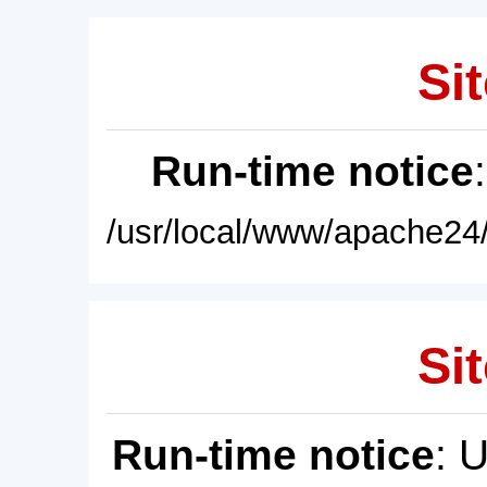
Sit
Run-time notice
/usr/local/www/apache24/
Sit
Run-time notice
: 