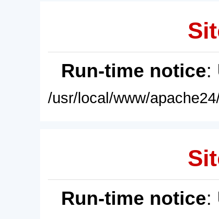
Sit
Run-time notice
:
/usr/local/www/apache24/
Sit
Run-time notice
: