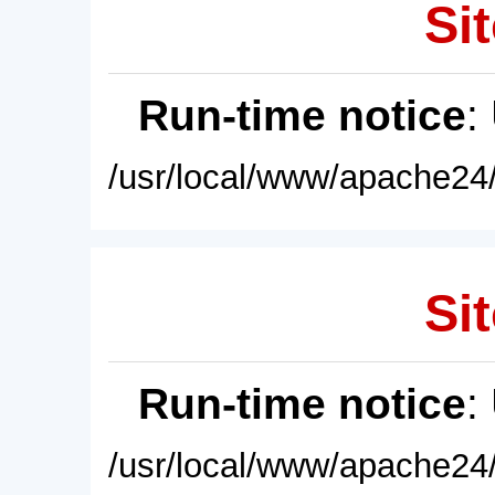
Sit
Run-time notice
:
/usr/local/www/apache24/
Sit
Run-time notice
:
/usr/local/www/apache24/