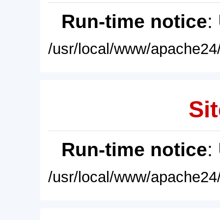
Run-time notice
:
/usr/local/www/apache24/
Sit
Run-time notice
:
/usr/local/www/apache24/