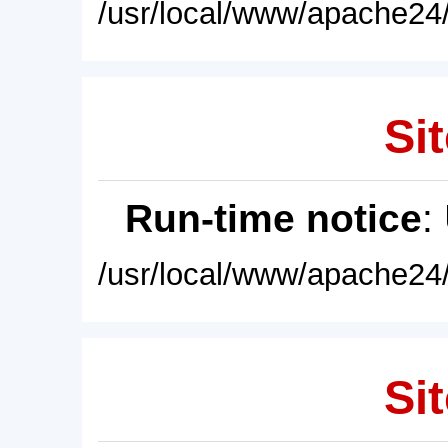
/usr/local/www/apache24/
Sit
Run-time notice
:
/usr/local/www/apache24/
Sit