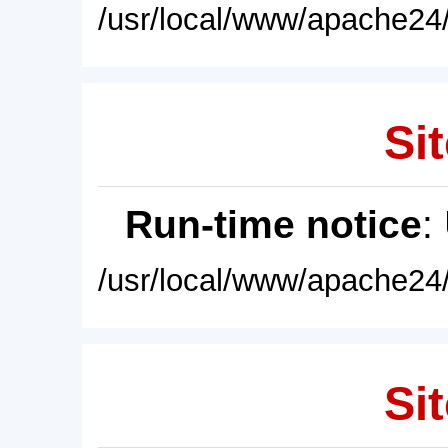
/usr/local/www/apache24/
Sit
Run-time notice
:
/usr/local/www/apache24/
Sit