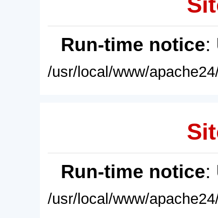
Sit
Run-time notice
:
/usr/local/www/apache24/
Sit
Run-time notice
:
/usr/local/www/apache24/