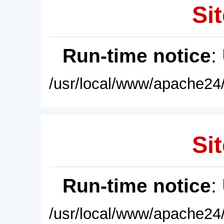
Sit
Run-time notice
:
/usr/local/www/apache24/
Sit
Run-time notice
:
/usr/local/www/apache24/