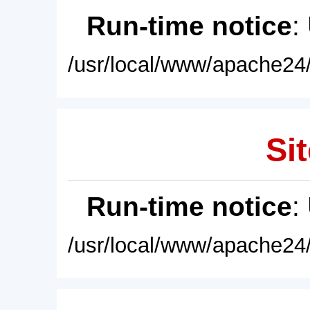
Run-time notice
:
/usr/local/www/apache24/
Sit
Run-time notice
:
/usr/local/www/apache24/