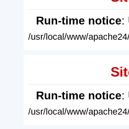
Run-time notice
:
/usr/local/www/apache24/
Sit
Run-time notice
:
/usr/local/www/apache24/