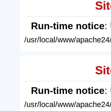
Sit
Run-time notice
:
/usr/local/www/apache24/
Sit
Run-time notice
:
/usr/local/www/apache24/