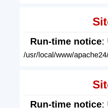
Sit
Run-time notice
:
/usr/local/www/apache24/
Sit
Run-time notice
: