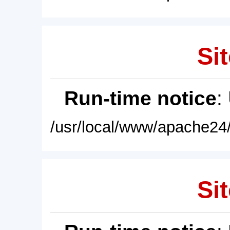
Sit
Run-time notice
:
/usr/local/www/apache24/
Sit