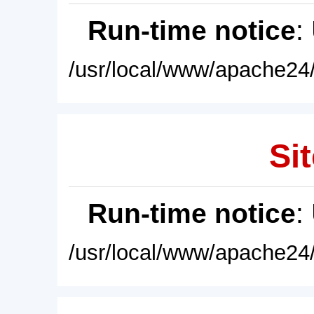
Run-time notice
:
/usr/local/www/apache24/
Sit
Run-time notice
:
/usr/local/www/apache24/