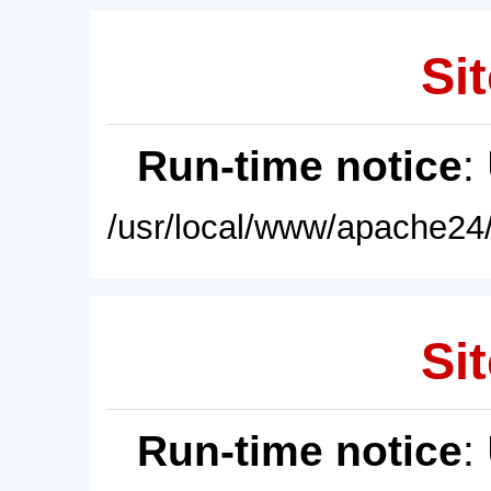
Sit
Run-time notice
:
/usr/local/www/apache24/
Sit
Run-time notice
: