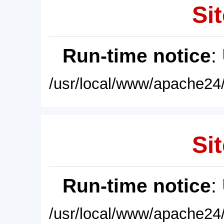
Sit
Run-time notice
:
/usr/local/www/apache24/
Sit
Run-time notice
:
/usr/local/www/apache24/