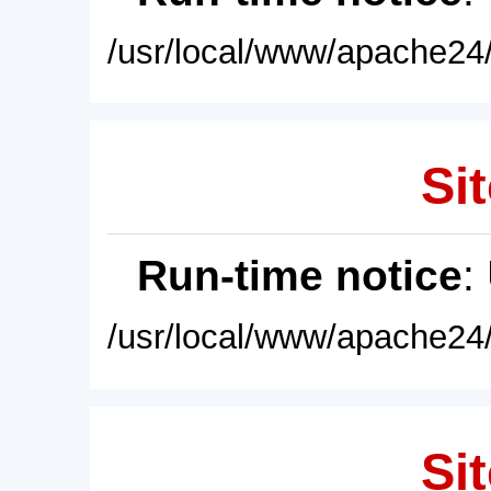
/usr/local/www/apache24/
Sit
Run-time notice
:
/usr/local/www/apache24/
Sit