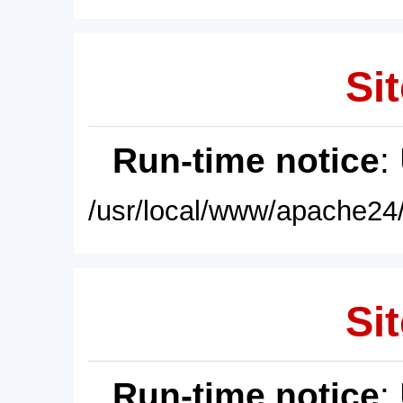
Sit
Run-time notice
:
/usr/local/www/apache24/
Sit
Run-time notice
: