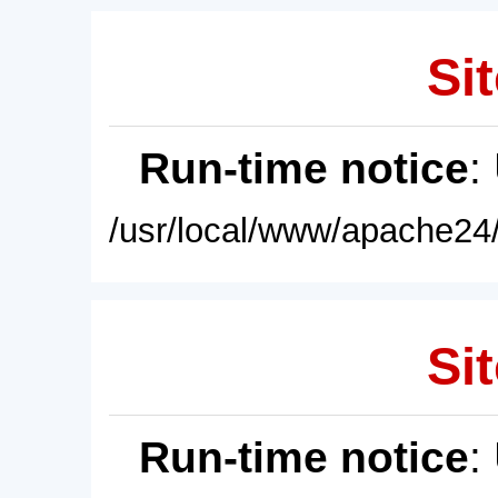
Sit
Run-time notice
:
/usr/local/www/apache24/
Sit
Run-time notice
: