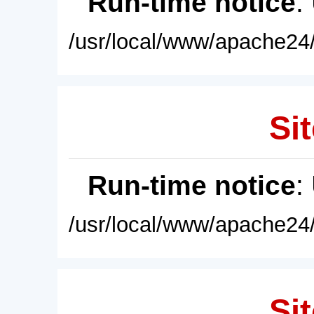
Run-time notice
:
/usr/local/www/apache24/
Sit
Run-time notice
:
/usr/local/www/apache24/
Sit