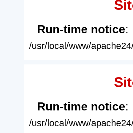
Sit
Run-time notice
:
/usr/local/www/apache24/
Sit
Run-time notice
:
/usr/local/www/apache24/