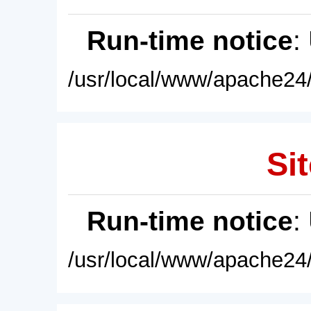
Run-time notice
:
/usr/local/www/apache24/
Sit
Run-time notice
:
/usr/local/www/apache24/