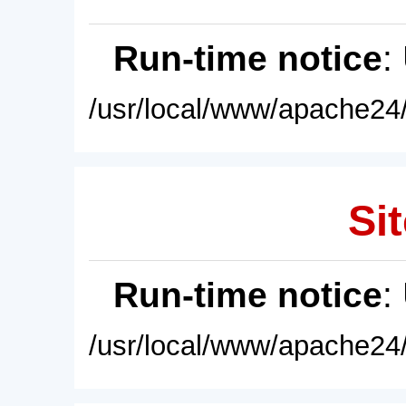
Run-time notice
:
/usr/local/www/apache24/
Sit
Run-time notice
:
/usr/local/www/apache24/