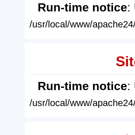
Run-time notice
:
/usr/local/www/apache24/
Sit
Run-time notice
:
/usr/local/www/apache24/