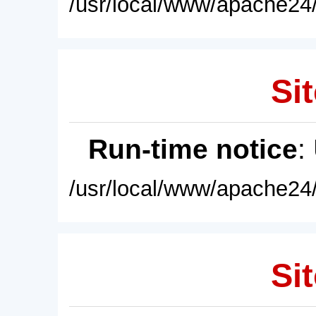
/usr/local/www/apache24/
Sit
Run-time notice
:
/usr/local/www/apache24/
Sit