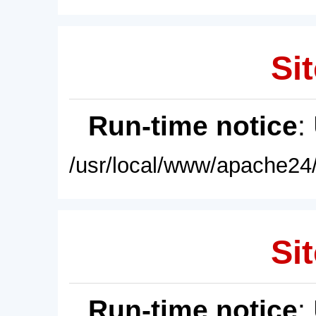
Sit
Run-time notice
:
/usr/local/www/apache24/
Sit
Run-time notice
: