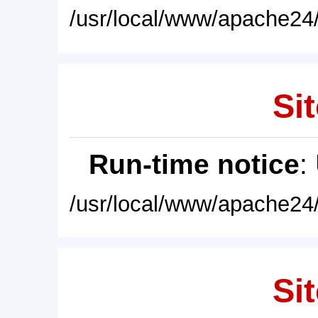
/usr/local/www/apache24/
Sit
Run-time notice
:
/usr/local/www/apache24/
Sit