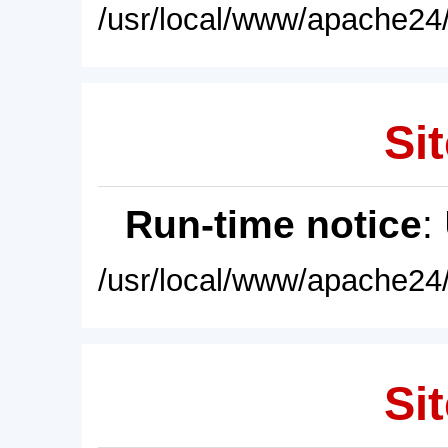
/usr/local/www/apache24/
Sit
Run-time notice
:
/usr/local/www/apache24/
Sit