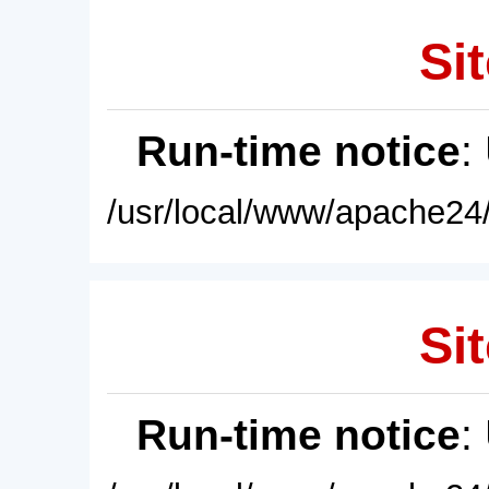
Sit
Run-time notice
:
/usr/local/www/apache24/
Sit
Run-time notice
: