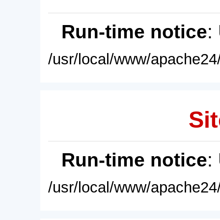
Run-time notice
:
/usr/local/www/apache24/
Sit
Run-time notice
:
/usr/local/www/apache24/