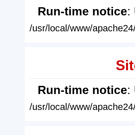
Run-time notice
:
/usr/local/www/apache24/
Sit
Run-time notice
:
/usr/local/www/apache24/