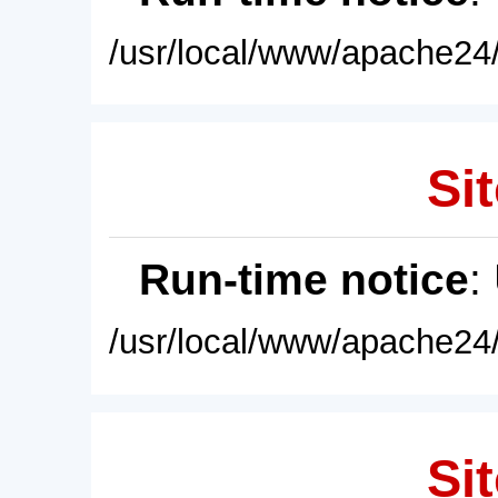
/usr/local/www/apache24/
Sit
Run-time notice
:
/usr/local/www/apache24/
Sit