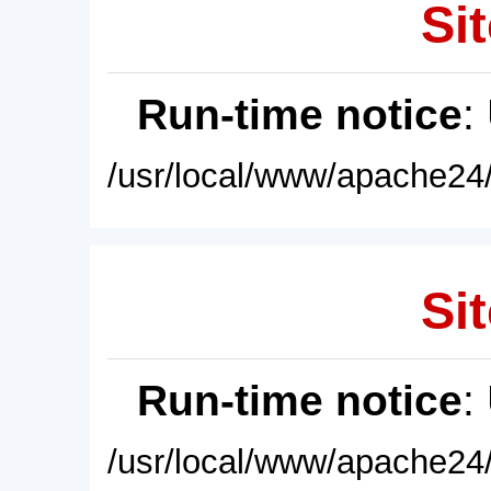
Sit
Run-time notice
:
/usr/local/www/apache24/
Sit
Run-time notice
:
/usr/local/www/apache24/