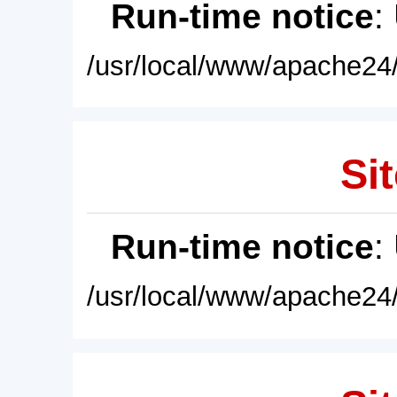
Run-time notice
:
/usr/local/www/apache24/
Sit
Run-time notice
:
/usr/local/www/apache24/