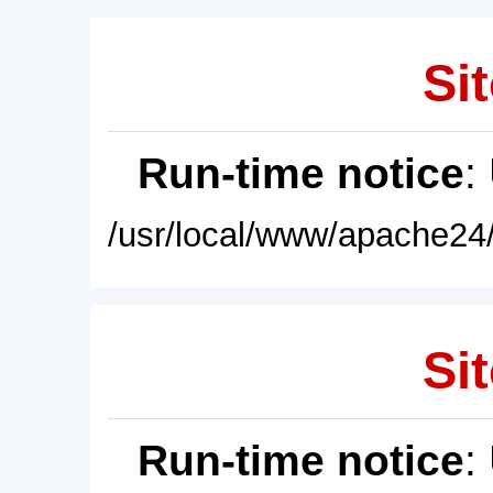
Sit
Run-time notice
:
/usr/local/www/apache24/
Sit
Run-time notice
: