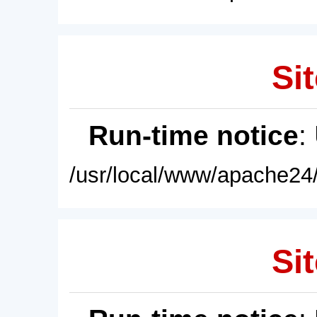
Sit
Run-time notice
:
/usr/local/www/apache24/
Sit