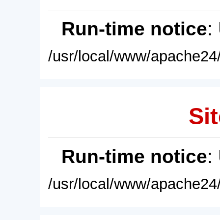
Run-time notice
:
/usr/local/www/apache24/
Sit
Run-time notice
:
/usr/local/www/apache24/