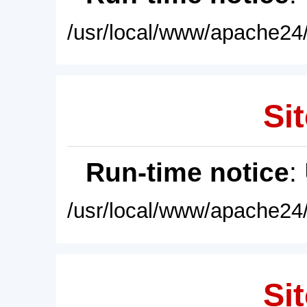
/usr/local/www/apache24/
Sit
Run-time notice
:
/usr/local/www/apache24/
Sit