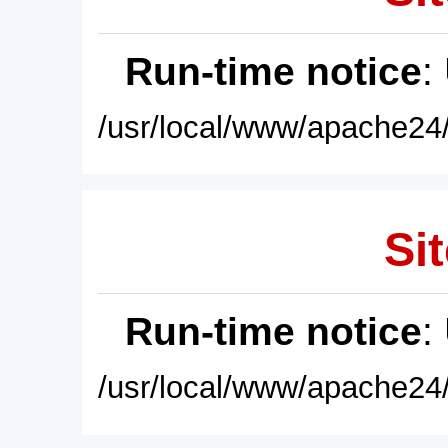
Run-time notice
:
/usr/local/www/apache24/
Sit
Run-time notice
:
/usr/local/www/apache24/