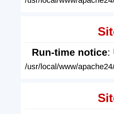
/usr/local/www/apache24/
Sit
Run-time notice
:
/usr/local/www/apache24/
Sit