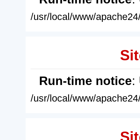
/usr/local/www/apache24/
Sit
Run-time notice
:
/usr/local/www/apache24/
Sit