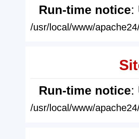
Run-time notice
:
/usr/local/www/apache24/
Sit
Run-time notice
:
/usr/local/www/apache24/