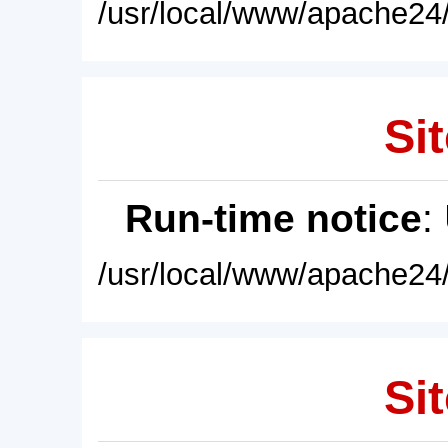
/usr/local/www/apache24/
Sit
Run-time notice
:
/usr/local/www/apache24/
Sit