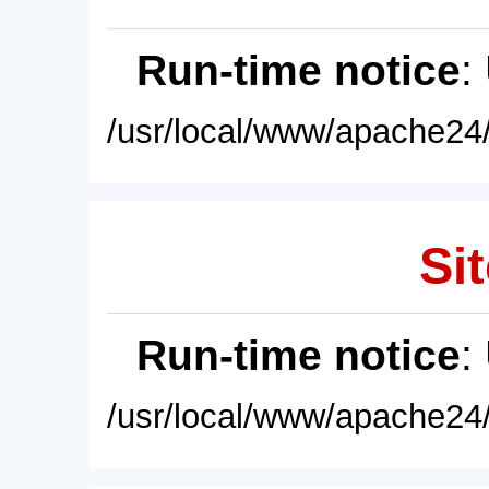
Run-time notice
:
/usr/local/www/apache24/
Sit
Run-time notice
:
/usr/local/www/apache24/