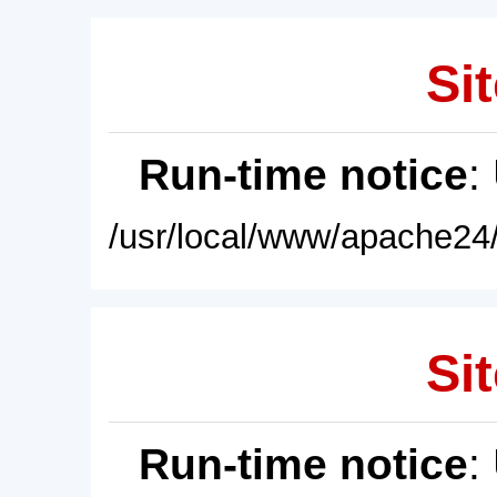
Sit
Run-time notice
:
/usr/local/www/apache24/
Sit
Run-time notice
: