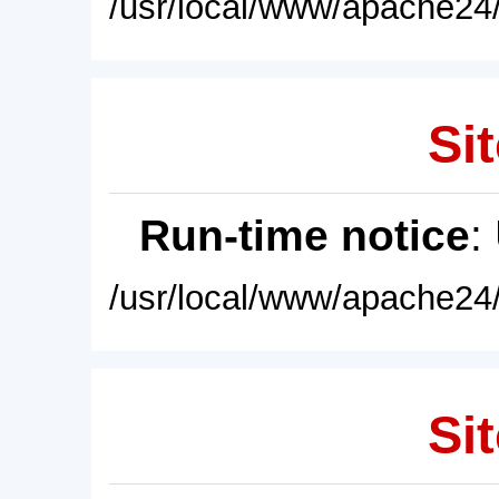
/usr/local/www/apache24/
Sit
Run-time notice
:
/usr/local/www/apache24/
Sit