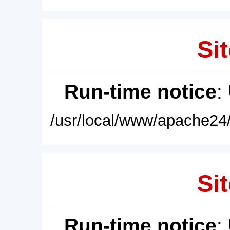
Sit
Run-time notice
:
/usr/local/www/apache24/
Sit
Run-time notice
: