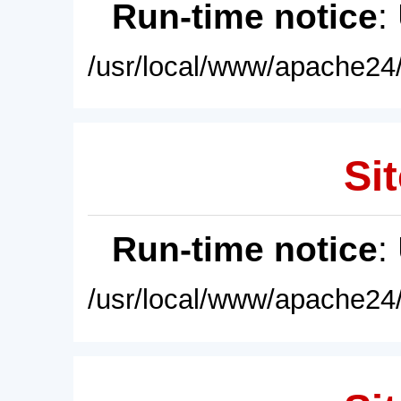
Run-time notice
:
/usr/local/www/apache24/
Sit
Run-time notice
:
/usr/local/www/apache24/