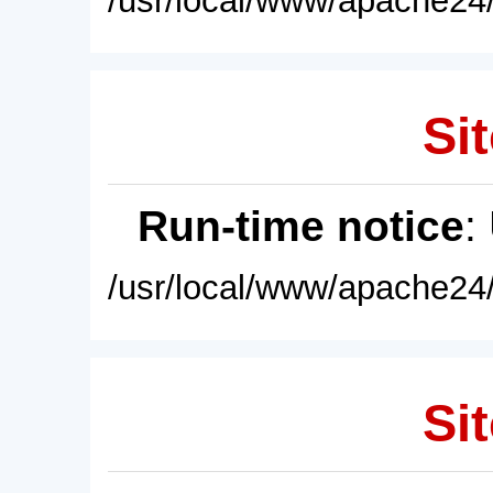
/usr/local/www/apache24/
Sit
Run-time notice
:
/usr/local/www/apache24/
Sit