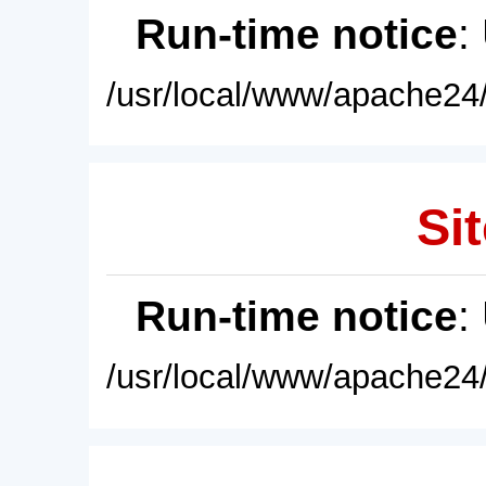
Run-time notice
:
/usr/local/www/apache24/
Sit
Run-time notice
:
/usr/local/www/apache24/