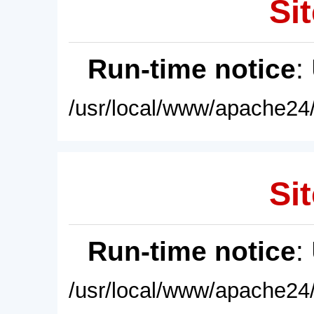
Sit
Run-time notice
:
/usr/local/www/apache24/
Sit
Run-time notice
:
/usr/local/www/apache24/