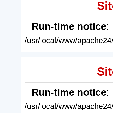
Sit
Run-time notice
:
/usr/local/www/apache24/
Sit
Run-time notice
:
/usr/local/www/apache24/