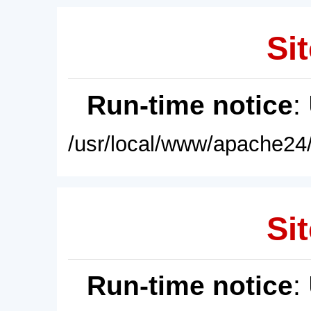
Sit
Run-time notice
:
/usr/local/www/apache24/
Sit
Run-time notice
: