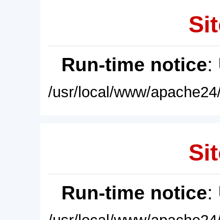
Sit
Run-time notice
:
/usr/local/www/apache24/
Sit
Run-time notice
: