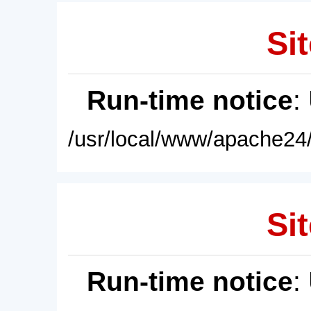
Sit
Run-time notice
:
/usr/local/www/apache24/
Sit
Run-time notice
: