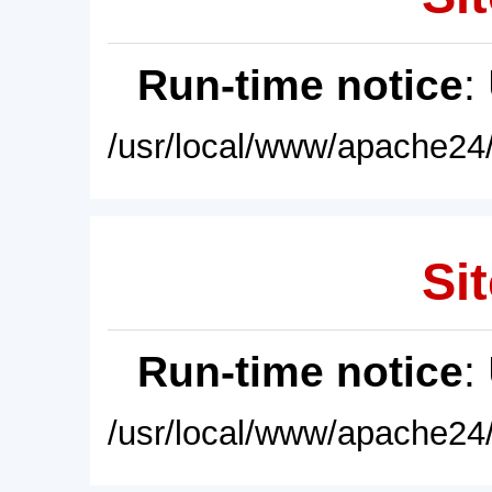
Run-time notice
:
/usr/local/www/apache24/
Sit
Run-time notice
:
/usr/local/www/apache24/