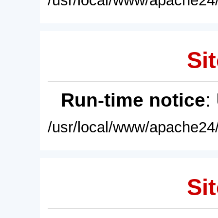
/usr/local/www/apache24/
Sit
Run-time notice
:
/usr/local/www/apache24/
Sit