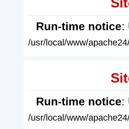
Sit
Run-time notice
:
/usr/local/www/apache24/
Sit
Run-time notice
:
/usr/local/www/apache24/