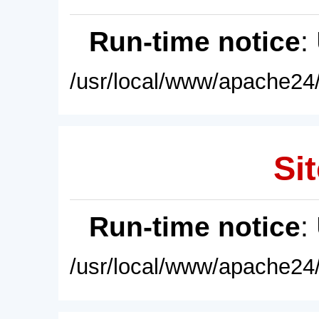
Run-time notice
:
/usr/local/www/apache24/
Sit
Run-time notice
:
/usr/local/www/apache24/