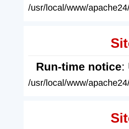
/usr/local/www/apache24/
Sit
Run-time notice
:
/usr/local/www/apache24/
Sit