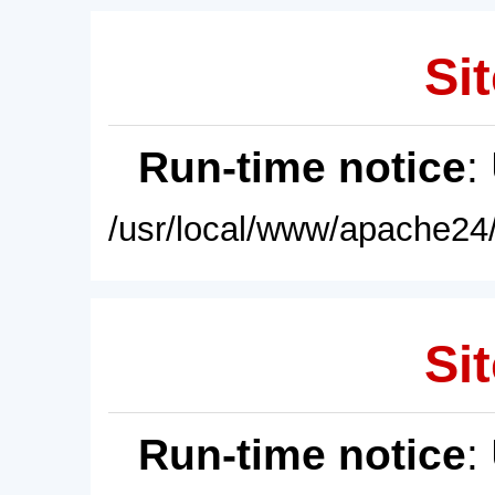
Sit
Run-time notice
:
/usr/local/www/apache24/
Sit
Run-time notice
: