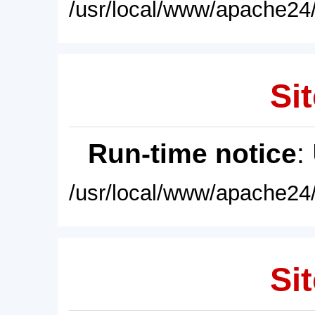
/usr/local/www/apache24/
Sit
Run-time notice
:
/usr/local/www/apache24/
Sit