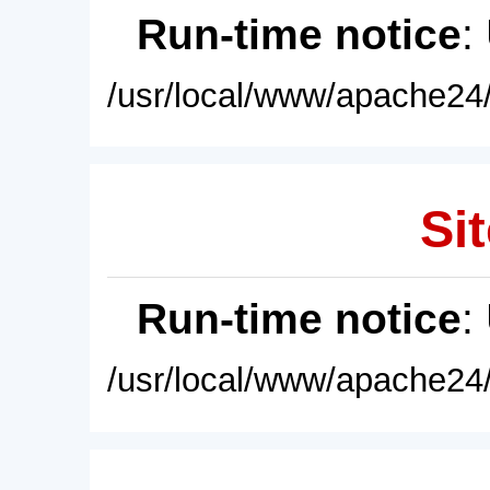
Run-time notice
:
/usr/local/www/apache24/
Sit
Run-time notice
:
/usr/local/www/apache24/