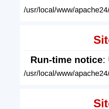
/usr/local/www/apache24/
Sit
Run-time notice
:
/usr/local/www/apache24/
Sit