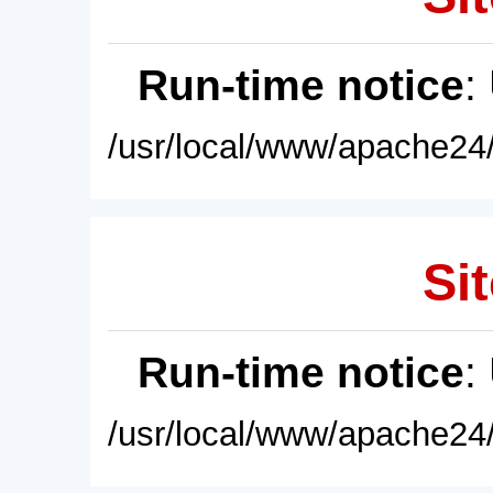
Run-time notice
:
/usr/local/www/apache24/
Sit
Run-time notice
:
/usr/local/www/apache24/