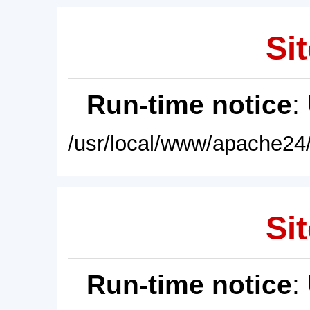
Sit
Run-time notice
:
/usr/local/www/apache24/
Sit
Run-time notice
: