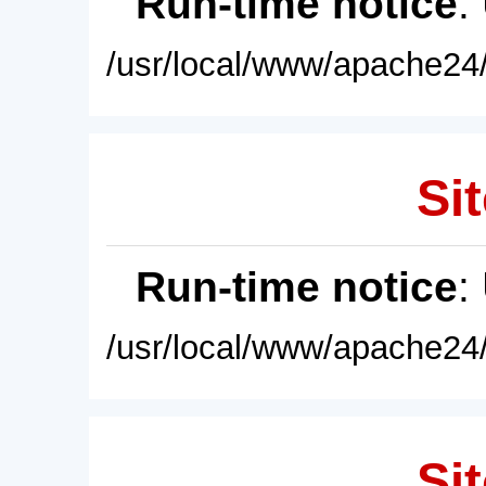
Run-time notice
:
/usr/local/www/apache24/
Sit
Run-time notice
:
/usr/local/www/apache24/
Sit