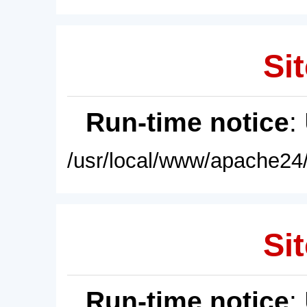
Sit
Run-time notice
:
/usr/local/www/apache24/
Sit
Run-time notice
: