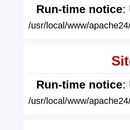
Run-time notice
:
/usr/local/www/apache24/
Sit
Run-time notice
:
/usr/local/www/apache24/