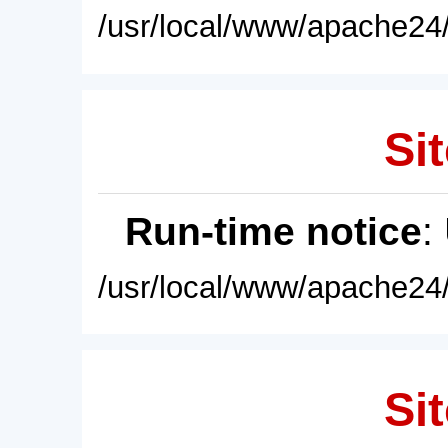
/usr/local/www/apache24/
Sit
Run-time notice
:
/usr/local/www/apache24/
Sit