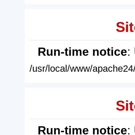
Sit
Run-time notice
:
/usr/local/www/apache24/
Sit
Run-time notice
: