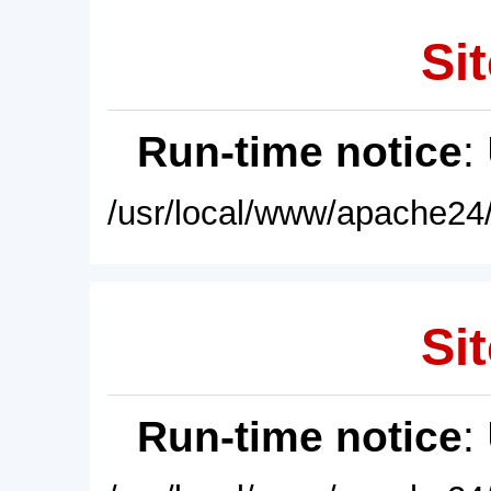
Sit
Run-time notice
:
/usr/local/www/apache24/
Sit
Run-time notice
: