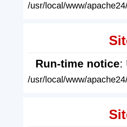
/usr/local/www/apache24/
Sit
Run-time notice
:
/usr/local/www/apache24/
Sit