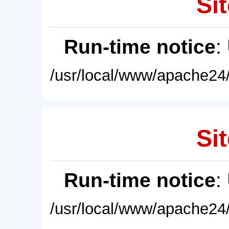
Sit
Run-time notice
:
/usr/local/www/apache24/
Sit
Run-time notice
:
/usr/local/www/apache24/