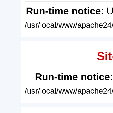
Run-time notice
: 
/usr/local/www/apache24/
Sit
Run-time notice
/usr/local/www/apache24/