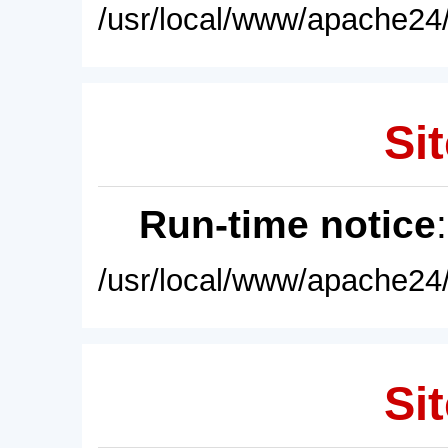
/usr/local/www/apache24/
Sit
Run-time notice
/usr/local/www/apache24/
Sit