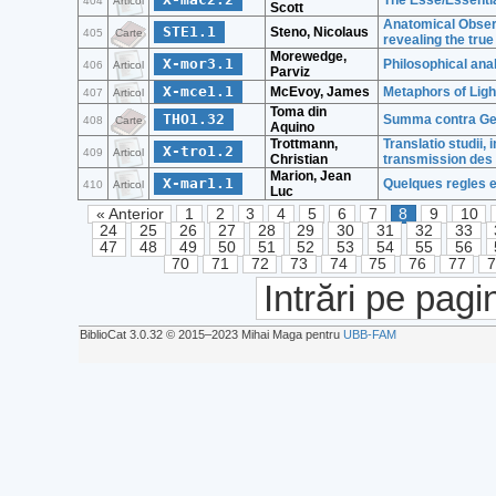
The Esse/Essentia
404
Articol
Scott
Anatomical Observ
STE1.1
Steno, Nicolaus
405
Carte
revealing the true
Morewedge,
X-mor3.1
Philosophical ana
406
Articol
Parviz
X-mce1.1
McEvoy, James
Metaphors of Ligh
407
Articol
Toma din
THO1.32
Summa contra Ge
408
Carte
Aquino
Trottmann,
Translatio studii, 
X-tro1.2
409
Articol
Christian
transmission des 
Marion, Jean
X-mar1.1
Quelques regles en
410
Articol
Luc
« Anterior
1
2
3
4
5
6
7
8
9
10
24
25
26
27
28
29
30
31
32
33
47
48
49
50
51
52
53
54
55
56
70
71
72
73
74
75
76
77
Intrări pe pagi
BiblioCat 3.0.32 © 2015‒2023 Mihai Maga pentru
UBB-FAM