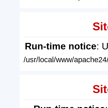
Sit
Run-time notice
: 
/usr/local/www/apache24/
Sit