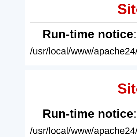
Sit
Run-time notice
/usr/local/www/apache24/
Sit
Run-time notice
/usr/local/www/apache24/