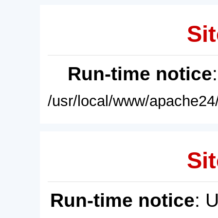
Sit
Run-time notice
/usr/local/www/apache24/
Sit
Run-time notice
: 