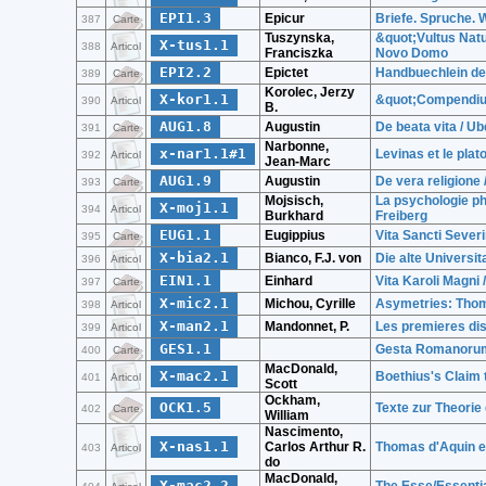
EPI1.3
Epicur
Briefe. Spruche.
387
Carte
Tuszynska,
&quot;Vultus Natu
X-tus1.1
388
Articol
Franciszka
Novo Domo
EPI2.2
Epictet
Handbuechlein de
389
Carte
Korolec, Jerzy
X-kor1.1
&quot;Compendiu
390
Articol
B.
AUG1.8
Augustin
De beata vita / U
391
Carte
Narbonne,
x-nar1.1#1
Levinas et le pla
392
Articol
Jean-Marc
AUG1.9
Augustin
De vera religione 
393
Carte
Mojsisch,
La psychologie phi
X-moj1.1
394
Articol
Burkhard
Freiberg
EUG1.1
Eugippius
Vita Sancti Severi
395
Carte
X-bia2.1
Bianco, F.J. von
Die alte Universit
396
Articol
EIN1.1
Einhard
Vita Karoli Magni
397
Carte
X-mic2.1
Michou, Cyrille
Asymetries: Thom
398
Articol
X-man2.1
Mandonnet, P.
Les premieres disp
399
Articol
GES1.1
Gesta Romanoru
400
Carte
MacDonald,
X-mac2.1
Boethius's Claim 
401
Articol
Scott
Ockham,
OCK1.5
Texte zur Theorie
402
Carte
William
Nascimento,
X-nas1.1
Carlos Arthur R.
Thomas d'Aquin et 
403
Articol
do
MacDonald,
X-mac2.2