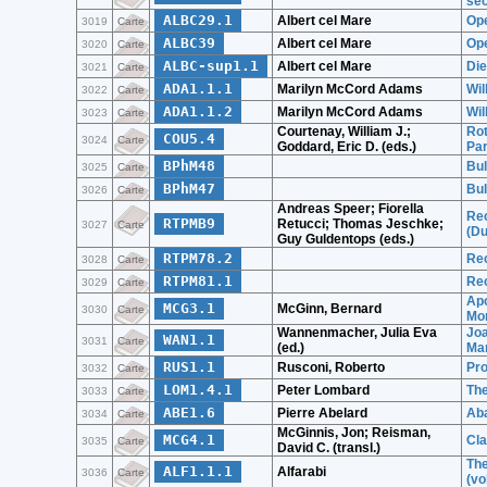
sec
ALBC29.1
Albert cel Mare
Ope
3019
Carte
ALBC39
Albert cel Mare
Ope
3020
Carte
ALBC-sup1.1
Albert cel Mare
Die
3021
Carte
ADA1.1.1
Marilyn McCord Adams
Wil
3022
Carte
ADA1.1.2
Marilyn McCord Adams
Wil
3023
Carte
Courtenay, William J.;
Rot
COU5.4
3024
Carte
Goddard, Eric D. (eds.)
Par
BPhM48
Bul
3025
Carte
BPhM47
Bul
3026
Carte
Andreas Speer; Fiorella
Rec
RTPMB9
Retucci; Thomas Jeschke;
3027
Carte
(Du
Guy Guldentops (eds.)
RTPM78.2
Rec
3028
Carte
RTPM81.1
Rec
3029
Carte
Apo
MCG3.1
McGinn, Bernard
3030
Carte
Mon
Wannenmacher, Julia Eva
Joa
WAN1.1
3031
Carte
(ed.)
Mar
RUS1.1
Rusconi, Roberto
Pro
3032
Carte
LOM1.4.1
Peter Lombard
The
3033
Carte
ABE1.6
Pierre Abelard
Aba
3034
Carte
McGinnis, Jon; Reisman,
MCG4.1
Cla
3035
Carte
David C. (transl.)
The
ALF1.1.1
Alfarabi
3036
Carte
(vol