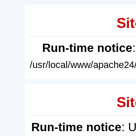
Sit
Run-time notice
/usr/local/www/apache24/
Sit
Run-time notice
: 