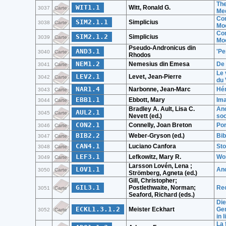
The
WIT1.1
Witt, Ronald G.
3037
Carte
Med
Com
SIM2.1.1
Simplicius
3038
Carte
Moe
Com
SIM2.1.2
Simplicius
3039
Carte
Moe
Pseudo-Andronicus din
AND3.1
'Pe
3040
Carte
Rhodos
NEM1.2
Nemesius din Emesa
De 
3041
Carte
Le 
LEV2.1
Levet, Jean-Pierre
3042
Carte
du 
NAR1.4
Narbonne, Jean-Marc
Hé
3043
Carte
EBB1.1
Ebbott, Mary
Ima
3044
Carte
Bradley A. Ault, Lisa C.
Anc
AUL2.1
3045
Carte
Nevett (ed.)
soc
CON2.1
Connelly, Joan Breton
Por
3046
Carte
BIB2.2
Weber-Gryson (ed.)
Bib
3047
Carte
CAN4.1
Luciano Canfora
Sto
3048
Carte
LEF3.1
Lefkowitz, Mary R.
Wo
3049
Carte
Larsson Lovén, Lena ;
LOV1.1
Anc
3050
Carte
Strömberg, Agneta (ed.)
Gill, Christopher;
GIL3.1
Postlethwaite, Norman;
Rec
3051
Carte
Seaford, Richard (eds.)
Die
ECKL1.3.1.2
Meister Eckhart
Gen
3052
Carte
in 
La 