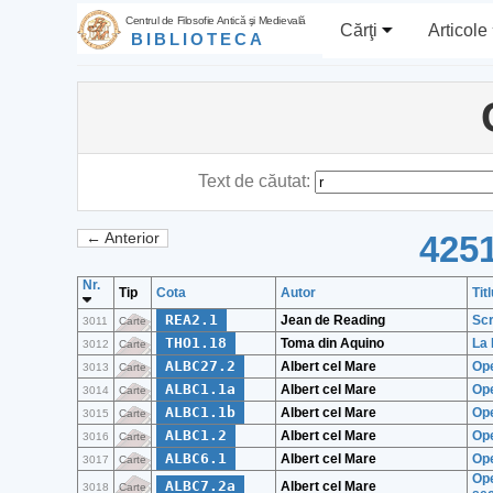
Centrul de Filosofie Antică şi Medievală
Cărţi
Articole
BIBLIOTECA
Text de căutat:
4251
← Anterior
Nr.
Tip
Cota
Autor
Tit
REA2.1
Jean de Reading
Scr
3011
Carte
THO1.18
Toma din Aquino
La
3012
Carte
ALBC27.2
Albert cel Mare
Ope
3013
Carte
ALBC1.1a
Albert cel Mare
Ope
3014
Carte
ALBC1.1b
Albert cel Mare
Ope
3015
Carte
ALBC1.2
Albert cel Mare
Ope
3016
Carte
ALBC6.1
Albert cel Mare
Ope
3017
Carte
Ope
ALBC7.2a
Albert cel Mare
3018
Carte