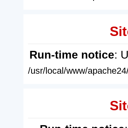
Sit
Run-time notice
: 
/usr/local/www/apache24/
Sit