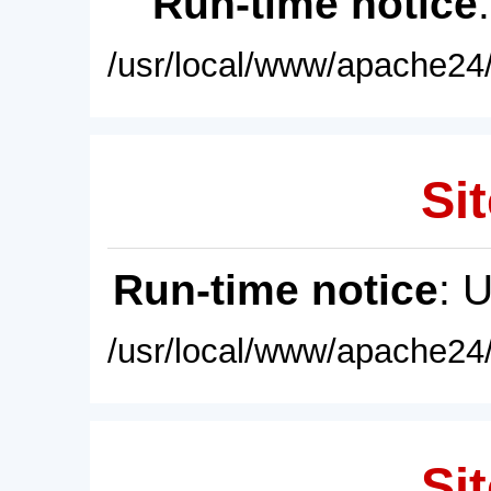
Run-time notice
/usr/local/www/apache24/
Sit
Run-time notice
: 
/usr/local/www/apache24/
Sit