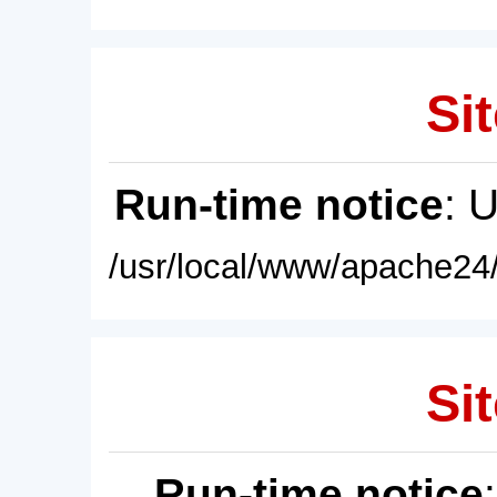
Sit
Run-time notice
: 
/usr/local/www/apache24/
Sit
Run-time notice