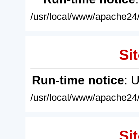
/usr/local/www/apache24/
Sit
Run-time notice
: 
/usr/local/www/apache24/
Sit