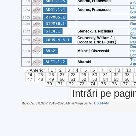
ADO1.1.3
Adorno, Francesco
3053
Carte
a.C.
La 
ADO1.1.4
Adorno, Francesco
3054
Carte
(vol
RTPM85.1
Rec
3055
Carte
RTPM78.1
Rec
3056
Carte
Sci
STE4.1
Steneck, H. Nicholas
3057
Carte
on 
Courtenay, William J.;
Rot
COU5.4.3.1
3058
Carte
Goddard, Eric D. (eds.)
Par
Dom
AVs2
Mikołaj, Olszewski
the
3059
Carte
Lom
The
ALF1.1.2
Alfarabi
3060
Carte
&qu
« Anterior
1
2
3
4
5
6
7
8
9
10
24
25
26
27
28
29
30
31
32
33
47
48
49
50
51
52
53
54
55
56
70
71
72
73
74
75
76
77
Intrări pe pagi
BiblioCat 3.0.32 © 2015‒2023 Mihai Maga pentru
UBB-FAM