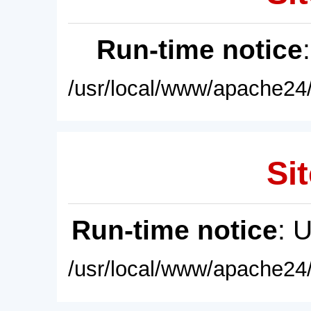
Run-time notice
/usr/local/www/apache24/
Sit
Run-time notice
: 
/usr/local/www/apache24/