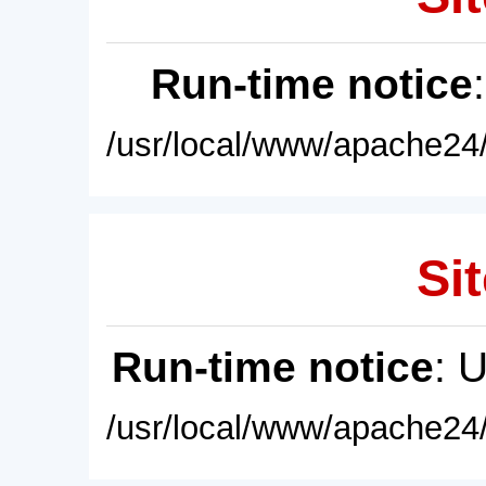
Run-time notice
/usr/local/www/apache24/
Sit
Run-time notice
: 
/usr/local/www/apache24/