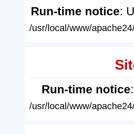
Run-time notice
: 
/usr/local/www/apache24/
Sit
Run-time notice
/usr/local/www/apache24/