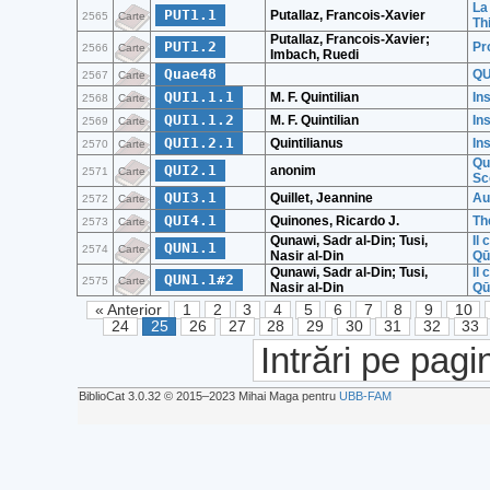
La
PUT1.1
Putallaz, Francois-Xavier
2565
Carte
Th
Putallaz, Francois-Xavier;
PUT1.2
Pr
2566
Carte
Imbach, Ruedi
Quae48
QU
2567
Carte
QUI1.1.1
M. F. Quintilian
Ins
2568
Carte
QUI1.1.2
M. F. Quintilian
Ins
2569
Carte
QUI1.2.1
Quintilianus
Ins
2570
Carte
Qu
QUI2.1
anonim
2571
Carte
Sc
QUI3.1
Quillet, Jeannine
Au
2572
Carte
QUI4.1
Quinones, Ricardo J.
Th
2573
Carte
Qunawi, Sadr al-Din; Tusi,
Il
QUN1.1
2574
Carte
Nasir al-Din
Qū
Qunawi, Sadr al-Din; Tusi,
Il
QUN1.1#2
2575
Carte
Nasir al-Din
Qū
« Anterior
1
2
3
4
5
6
7
8
9
10
24
25
26
27
28
29
30
31
32
33
Intrări pe pagi
BiblioCat 3.0.32 © 2015‒2023 Mihai Maga pentru
UBB-FAM