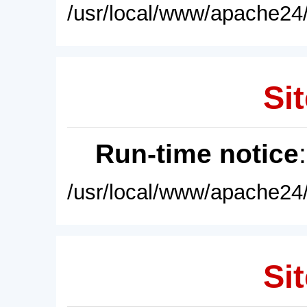
/usr/local/www/apache24/
Sit
Run-time notice
/usr/local/www/apache24/
Sit