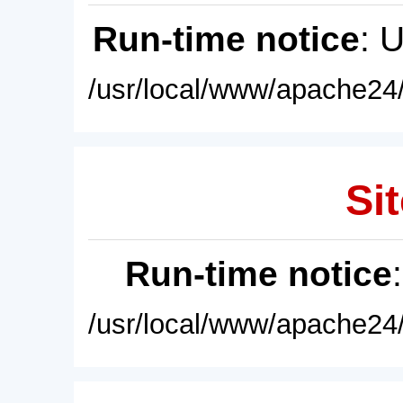
Run-time notice
: 
/usr/local/www/apache24/
Sit
Run-time notice
/usr/local/www/apache24/