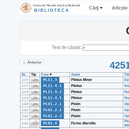
Centrul de Filosofie Antică şi Medievală
Cărţi
Articole
BIBLIOTECA
Text de căutat:
4251
← Anterior
Nr.
Tip
Cota
Autor
Tit
PLI1.3
Plinius Minor
Ep
2476
Carte
PLI1.4.1
Plinius
Nat
2477
Carte
PLI1.4.2
Plinius
Nat
2478
Carte
PLI1.4.5
Plinius
Na
2479
Carte
PLO1.2.1
Plotin
Ope
2480
Carte
PLO1.2.2
Plotin
Ope
2481
Carte
PLO1.2.3
Plotin
Ope
2482
Carte
Pl
PLO1.4
Ficino, Marsilio
2483
Carte
lib