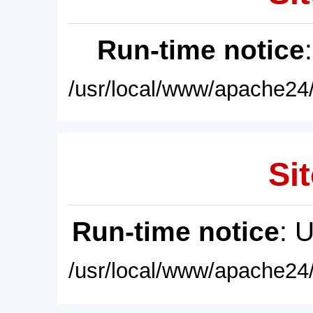
Run-time notice
/usr/local/www/apache24/
Sit
Run-time notice
: 
/usr/local/www/apache24/