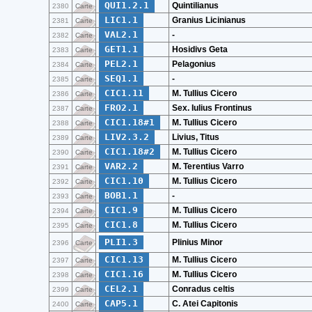
QUI1.2.1
Quintilianus
2380
Carte
LIC1.1
Granius Licinianus
2381
Carte
VAL2.1
-
2382
Carte
GET1.1
Hosidivs Geta
2383
Carte
PEL2.1
Pelagonius
2384
Carte
SEQ1.1
-
2385
Carte
CIC1.11
M. Tullius Cicero
2386
Carte
FRO2.1
Sex. Iulius Frontinus
2387
Carte
CIC1.18#1
M. Tullius Cicero
2388
Carte
LIV2.3.2
Livius, Titus
2389
Carte
CIC1.18#2
M. Tullius Cicero
2390
Carte
VAR2.2
M. Terentius Varro
2391
Carte
CIC1.10
M. Tullius Cicero
2392
Carte
BOB1.1
-
2393
Carte
CIC1.9
M. Tullius Cicero
2394
Carte
CIC1.8
M. Tullius Cicero
2395
Carte
PLI1.3
Plinius Minor
2396
Carte
CIC1.13
M. Tullius Cicero
2397
Carte
CIC1.16
M. Tullius Cicero
2398
Carte
CEL2.1
Conradus celtis
2399
Carte
CAP5.1
C. Atei Capitonis
2400
Carte