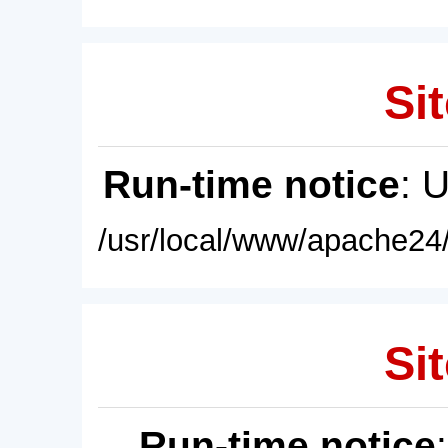
Sit
Run-time notice
: 
/usr/local/www/apache24/
Sit
Run-time notice