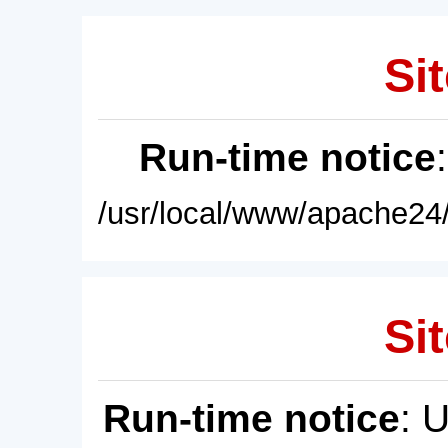
Sit
Run-time notice
/usr/local/www/apache24/
Sit
Run-time notice
: 