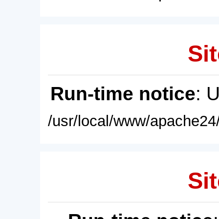
Sit
Run-time notice
: 
/usr/local/www/apache24/
Sit