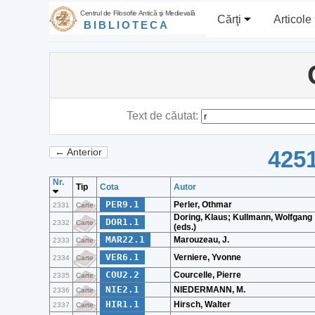
Centrul de Filosofie Antică şi Medievală
Cărţi
Articole
BIBLIOTECA
Text de căutat:
4251
← Anterior
Nr.
Tip
Cota
Autor
PER9.1
Perler, Othmar
2331
Carte
Doring, Klaus; Kullmann, Wolfgang
DOR1.1
2332
Carte
(eds.)
MAR22.1
Marouzeau, J.
2333
Carte
VER6.1
Verniere, Yvonne
2334
Carte
COU2.2
Courcelle, Pierre
2335
Carte
NIE2.1
NIEDERMANN, M.
2336
Carte
HIR1.1
Hirsch, Walter
2337
Carte