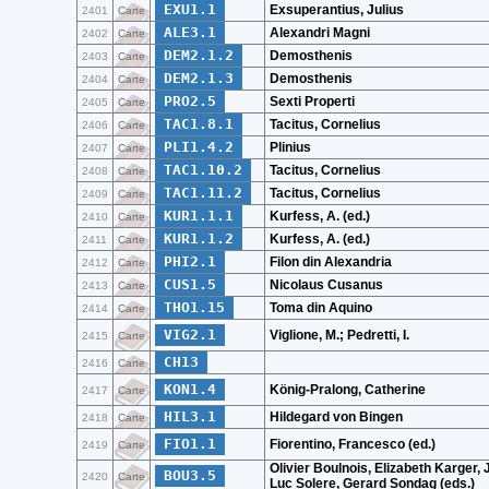
EXU1.1
Exsuperantius, Julius
2401
Carte
ALE3.1
Alexandri Magni
2402
Carte
DEM2.1.2
Demosthenis
2403
Carte
DEM2.1.3
Demosthenis
2404
Carte
PRO2.5
Sexti Properti
2405
Carte
TAC1.8.1
Tacitus, Cornelius
2406
Carte
PLI1.4.2
Plinius
2407
Carte
TAC1.10.2
Tacitus, Cornelius
2408
Carte
TAC1.11.2
Tacitus, Cornelius
2409
Carte
KUR1.1.1
Kurfess, A. (ed.)
2410
Carte
KUR1.1.2
Kurfess, A. (ed.)
2411
Carte
PHI2.1
Filon din Alexandria
2412
Carte
CUS1.5
Nicolaus Cusanus
2413
Carte
THO1.15
Toma din Aquino
2414
Carte
VIG2.1
Viglione, M.; Pedretti, I.
2415
Carte
CH13
2416
Carte
KON1.4
König-Pralong, Catherine
2417
Carte
HIL3.1
Hildegard von Bingen
2418
Carte
FIO1.1
Fiorentino, Francesco (ed.)
2419
Carte
Olivier Boulnois, Elizabeth Karger, 
BOU3.5
2420
Carte
Luc Solere, Gerard Sondag (eds.)