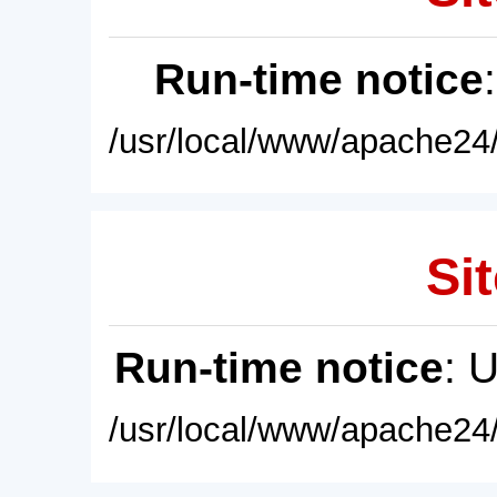
Run-time notice
/usr/local/www/apache24/
Sit
Run-time notice
: 
/usr/local/www/apache24/