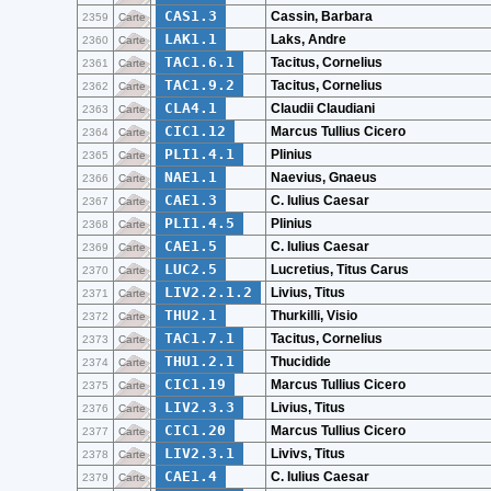
CAS1.3
Cassin, Barbara
2359
Carte
LAK1.1
Laks, Andre
2360
Carte
TAC1.6.1
Tacitus, Cornelius
2361
Carte
TAC1.9.2
Tacitus, Cornelius
2362
Carte
CLA4.1
Claudii Claudiani
2363
Carte
CIC1.12
Marcus Tullius Cicero
2364
Carte
PLI1.4.1
Plinius
2365
Carte
NAE1.1
Naevius, Gnaeus
2366
Carte
CAE1.3
C. Iulius Caesar
2367
Carte
PLI1.4.5
Plinius
2368
Carte
CAE1.5
C. Iulius Caesar
2369
Carte
LUC2.5
Lucretius, Titus Carus
2370
Carte
LIV2.2.1.2
Livius, Titus
2371
Carte
THU2.1
Thurkilli, Visio
2372
Carte
TAC1.7.1
Tacitus, Cornelius
2373
Carte
THU1.2.1
Thucidide
2374
Carte
CIC1.19
Marcus Tullius Cicero
2375
Carte
LIV2.3.3
Livius, Titus
2376
Carte
CIC1.20
Marcus Tullius Cicero
2377
Carte
LIV2.3.1
Livivs, Titus
2378
Carte
CAE1.4
C. Iulius Caesar
2379
Carte