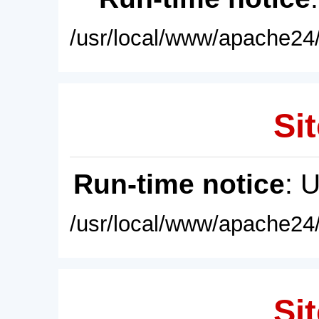
/usr/local/www/apache24/
Sit
Run-time notice
: 
/usr/local/www/apache24/
Sit