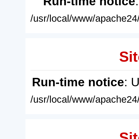
Run-time notice
/usr/local/www/apache24/
Sit
Run-time notice
: 
/usr/local/www/apache24/
Sit