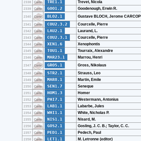
TRE1.1
Trevet, Nicola
2338
Carte
GOO1.2
Goodenough, Erwin R.
2339
Carte
BLO2.1
Gustave BLOCH, Jerome CARCOP
2340
Carte
COU2.3.2
Courcelle, Pierre
2341
Carte
LAU2.1
Laurand, L.
2342
Carte
COU2.3.1
Courcelle, Pierre
2343
Carte
XEN1.6
Xenophontis
2344
Carte
TOU1.1
Tourraix, Alexandre
2345
Carte
MAR23.1
Marrou, Henri
2346
Carte
GRO5.1
Gross, Nikolaus
2347
Carte
STR2.1
Strauss, Leo
2348
Carte
MAR8.1
Martin, Emile
2349
Carte
SEN1.7
Seneque
2350
Carte
HOM1.3
Homer
2351
Carte
PHI7.1
Westermann, Antonius
2352
Carte
LAB1.1
Labarbe, Jules
2353
Carte
WHI1.1
White, Nicholas P.
2354
Carte
NIS1.1
Nisard, M.
2355
Carte
GOS2.1
Gosling, J. C. B.; Taylor, C. C.
2356
Carte
PED1.1
Pedech, Paul
2357
Carte
LET1.1
M. Letronne (editor)
2358
Carte