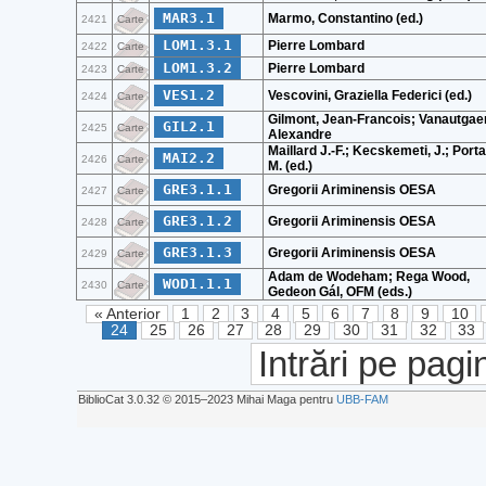
MAR3.1
Marmo, Constantino (ed.)
2421
Carte
LOM1.3.1
Pierre Lombard
2422
Carte
LOM1.3.2
Pierre Lombard
2423
Carte
VES1.2
Vescovini, Graziella Federici (ed.)
2424
Carte
Gilmont, Jean-Francois; Vanautgae
GIL2.1
2425
Carte
Alexandre
Maillard J.-F.; Kecskemeti, J.; Portal
MAI2.2
2426
Carte
M. (ed.)
GRE3.1.1
Gregorii Ariminensis OESA
2427
Carte
GRE3.1.2
Gregorii Ariminensis OESA
2428
Carte
GRE3.1.3
Gregorii Ariminensis OESA
2429
Carte
Adam de Wodeham; Rega Wood,
WOD1.1.1
2430
Carte
Gedeon Gál, OFM (eds.)
« Anterior
1
2
3
4
5
6
7
8
9
10
24
25
26
27
28
29
30
31
32
33
Intrări pe pagi
BiblioCat 3.0.32 © 2015‒2023 Mihai Maga pentru
UBB-FAM