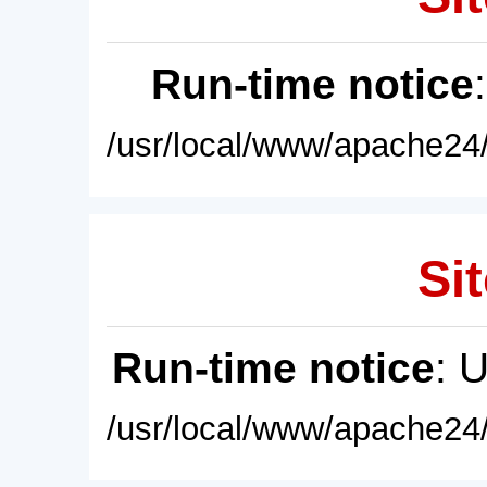
Run-time notice
/usr/local/www/apache24/
Sit
Run-time notice
: 
/usr/local/www/apache24/