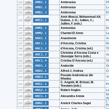
AMB1.1
Ambrosius
Pf
190
Carte
AMB1.2
Ambrosius
L
191
Carte
AMB1.3
Ambrosius
E
192
Carte
Amir-Moezzi, Mohammad Ali;
AMI1.1
Dubois, J. D.; Jullien, C.;
P
193
Carte
Jullien, F. (eds.)
AMM1.1
Ammonius
De
194
Carte
AMM2.1
Charbel El Amm
Le
195
Carte
ANA1.1
Anaximene
A
196
Carte
ANC1.1
d'Ancona, Cristina
Re
197
Carte
ANC1.2
d'Ancona, Cristina (ed.)
Th
198
Carte
Christina d'Ancona Costa e
ANC1.3
Ar
199
Carte
Giuseppe Serra (eds.)
ANC1.4
Cristina D'Ancona (ed.)
St
200
Carte
AND1.1
Andocide
O
201
Carte
AND2.1
Alfred J. Andrea
C
202
Carte
Pseudo-Andronicus din
AND3.1
'P
203
Carte
Rhodos
C. Angotti, M. Brinzei, M.
ANG1.1
Po
204
Carte
Teeuwen (eds.)
ANG2.1
Robert Angles
Le
205
Carte
Im
ANI1.1
Alexandra Anisie
206
Carte
do
L`
ANN1.1
Annick Charles-Saget
207
Carte
P