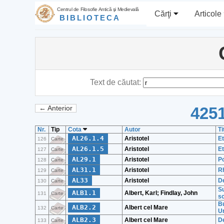
Centrul de Filosofie Antică şi Medievală
Cărţi
Articole
BIBLIOTECA
Text de căutat:
4251
← Anterior
Nr.
Tip
Cota
Autor
Ti
AL26.1.4
Aristotel
Et
126
Carte
AL26.1.5
Aristotel
Et
127
Carte
AL29.1
Aristotel
Po
128
Carte
AL31.1
Aristotel
Rh
129
Carte
AL33
Aristotel
De
130
Carte
Su
ALB1.1
Albert, Karl; Findlay, John
131
Carte
sc
B
ALB2.2
Albert cel Mare
132
Carte
U
ALB2.3
Albert cel Mare
D
133
Carte