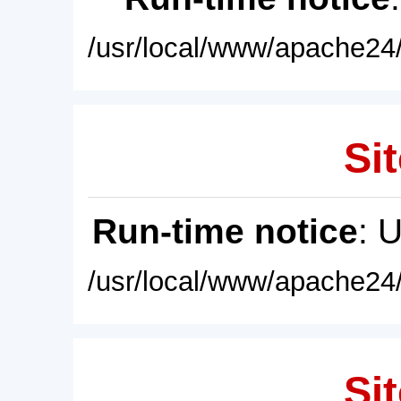
/usr/local/www/apache24/
Sit
Run-time notice
: 
/usr/local/www/apache24/
Sit