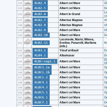
ALB2.4
Albert cel Mare
Üb
134
Carte
ALB2.5
Albert cel Mare
D
135
Carte
Le
ALB2.6
Albert le Grand
136
Carte
c
ALB2.7
Albertus Magnus
A
137
Carte
ALB2.8
Albertus Magnus
U
138
Carte
ALB2.9
Albert cel Mare
Üb
139
Carte
ALB2.10
Albert cel Mare
De
140
Carte
Loconsole, Mario; Miteva,
ALB2.11
Evelina; Panarelli, Marilena
Na
141
Carte
(eds.)
ALB3.1
Yūsuf al-Baṣīr
D
142
Carte
ALB4.1
Albumasar
De
143
Carte
Di
ALBC-sup1.1
Albert cel Mare
144
Carte
Üb
ALBC1.1a
Albert cel Mare
Op
145
Carte
ALBC1.1b
Albert cel Mare
O
146
Carte
ALBC1.2
Albert cel Mare
Op
147
Carte
ALBC4.1
Albert cel Mare
Op
148
Carte
ALBC4.2
Albert cel Mare
Op
149
Carte
ALBC5.1
Albert cel Mare
O
150
Carte
ALBC6.1
Albert cel Mare
O
151
Carte
ALBC7.1
Albert cel Mare
D
152
Carte
Op