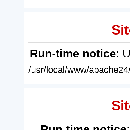
Sit
Run-time notice
: 
/usr/local/www/apache24/
Sit
Run-time notice