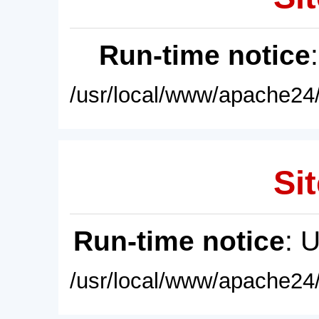
Run-time notice
/usr/local/www/apache24/
Sit
Run-time notice
: 
/usr/local/www/apache24/