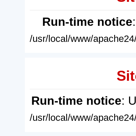
Run-time notice
/usr/local/www/apache24/
Sit
Run-time notice
: 
/usr/local/www/apache24/