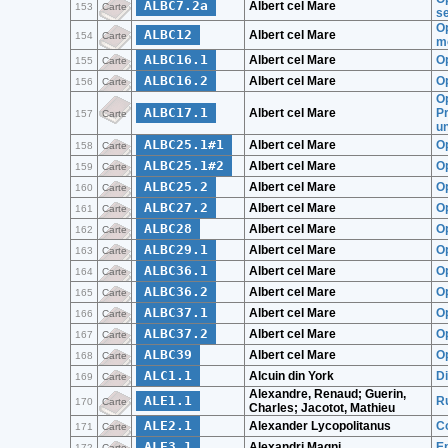
ALBC7.2a
Albert cel Mare
153
Carte
se
Op
ALBC12
Albert cel Mare
154
Carte
mo
ALBC16.1
Albert cel Mare
Op
155
Carte
ALBC16.2
Albert cel Mare
Op
156
Carte
Op
ALBC17.1
Albert cel Mare
Pr
157
Carte
un
ALBC25.1#1
Albert cel Mare
Op
158
Carte
ALBC25.1#2
Albert cel Mare
Op
159
Carte
ALBC25.2
Albert cel Mare
O
160
Carte
ALBC27.2
Albert cel Mare
O
161
Carte
ALBC28
Albert cel Mare
O
162
Carte
ALBC29.1
Albert cel Mare
Op
163
Carte
ALBC36.1
Albert cel Mare
Op
164
Carte
ALBC36.2
Albert cel Mare
Op
165
Carte
ALBC37.1
Albert cel Mare
O
166
Carte
ALBC37.2
Albert cel Mare
Op
167
Carte
ALBC39
Albert cel Mare
O
168
Carte
ALC1.1
Alcuin din York
Di
169
Carte
Alexandre, Renaud; Guerin,
ALE1.1
Ru
170
Carte
Charles; Jacotot, Mathieu
ALE2.1
Alexander Lycopolitanus
Co
171
Carte
ALE3.1
Alexandri Magni
E
172
Carte