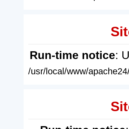
Sit
Run-time notice
: 
/usr/local/www/apache24/
Sit