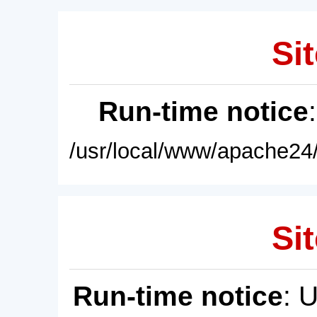
Sit
Run-time notice
/usr/local/www/apache24/
Sit
Run-time notice
: 