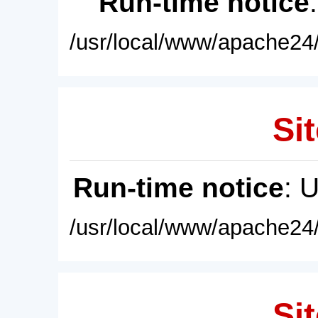
Run-time notice
/usr/local/www/apache24/
Sit
Run-time notice
: 
/usr/local/www/apache24/
Sit