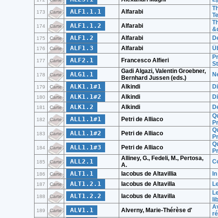
Th
ALF1.1.1
Alfarabi
173
Carte
Te
Th
ALF1.1.2
Alfarabi
174
Carte
&q
ALF1.2
Alfarabi
De
175
Carte
ALF1.3
Alfarabi
Ü
176
Carte
Pr
ALF2.1
Francesco Alfieri
177
Carte
St
Gadi Algazi, Valentin Groebner,
ALG1.1
Ne
178
Carte
Bernhard Jussen (eds.)
ALK1.1#1
Alkindi
Di
179
Carte
ALK1.1#2
Alkindi
Di
180
Carte
ALK1.2
Alkindi
De
181
Carte
Qu
ALL1.1#1
Petri de Alliaco
182
Carte
Pr
Qu
ALL1.1#2
Petri de Alliaco
183
Carte
Pr
Qu
ALL1.1#3
Petri de Alliaco
184
Carte
Pr
Alliney, G., Fedeli, M., Pertosa,
ALL2.1
Co
185
Carte
A.
ALT1.1
Iacobus de Altavillia
In
186
Carte
ALT1.2.1
Iacobus de Altavilla
Le
187
Carte
Le
ALT1.2.2
Iacobus de Altavilla
188
Carte
li
Av
ALV1.1
Alverny, Marie-Thérèse d'
189
Carte
r