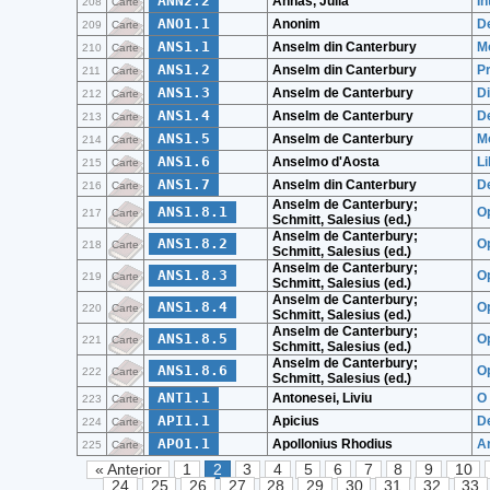
ANN2.2
Annas, Julia
In
208
Carte
ANO1.1
Anonim
De
209
Carte
ANS1.1
Anselm din Canterbury
Mo
210
Carte
ANS1.2
Anselm din Canterbury
P
211
Carte
ANS1.3
Anselm de Canterbury
Di
212
Carte
ANS1.4
Anselm de Canterbury
D
213
Carte
ANS1.5
Anselm de Canterbury
M
214
Carte
ANS1.6
Anselmo d'Aosta
Li
215
Carte
ANS1.7
Anselm din Canterbury
De
216
Carte
Anselm de Canterbury;
ANS1.8.1
O
217
Carte
Schmitt, Salesius (ed.)
Anselm de Canterbury;
ANS1.8.2
O
218
Carte
Schmitt, Salesius (ed.)
Anselm de Canterbury;
ANS1.8.3
O
219
Carte
Schmitt, Salesius (ed.)
Anselm de Canterbury;
ANS1.8.4
O
220
Carte
Schmitt, Salesius (ed.)
Anselm de Canterbury;
ANS1.8.5
O
221
Carte
Schmitt, Salesius (ed.)
Anselm de Canterbury;
ANS1.8.6
O
222
Carte
Schmitt, Salesius (ed.)
ANT1.1
Antonesei, Liviu
O 
223
Carte
API1.1
Apicius
De
224
Carte
APO1.1
Apollonius Rhodius
A
225
Carte
« Anterior
1
2
3
4
5
6
7
8
9
10
24
25
26
27
28
29
30
31
32
33