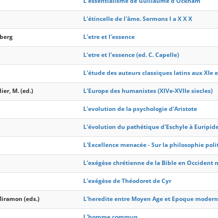
L'essentialisme de Guillaume d'Ockham
L'étincelle de l'âme. Sermons I a X X X
iberg
L'etre et l'essence
L'etre et l'essence (ed. C. Capelle)
L'étude des auteurs classiques latins aux XIe et
ier, M. (ed.)
L'Europe des humanistes (XIVe-XVIIe siecles)
L'evolution de la psychologie d'Aristote
L'évolution du pathétique d'Eschyle à Euripid
L'Excellence menacée - Sur la philosophie poli
L'exégèse chrétienne de la Bible en Occident m
L'exégèse de Théodoret de Cyr
Miramon (eds.)
L'heredite entre Moyen Age et Epoque moderne
L'homme commun