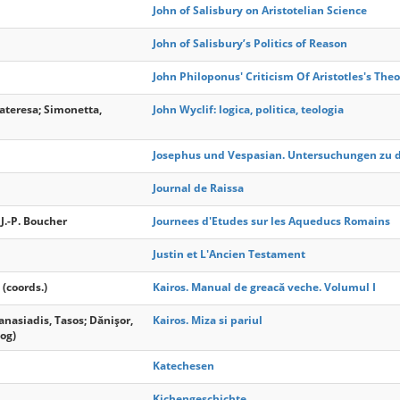
John of Salisbury on Aristotelian Science
John of Salisbury’s Politics of Reason
John Philoponus' Criticism Of Aristotles's Theo
ateresa; Simonetta,
John Wyclif: logica, politica, teologia
Josephus und Vespasian. Untersuchungen zu d
Journal de Raissa
 J.-P. Boucher
Journees d'Etudes sur les Aqueducs Romains
Justin et L'Ancien Testament
(coords.)
Kairos. Manual de greacă veche. Volumul I
nasiadis, Tasos; Dănişor,
Kairos. Miza si pariul
log)
Katechesen
Kichengeschichte