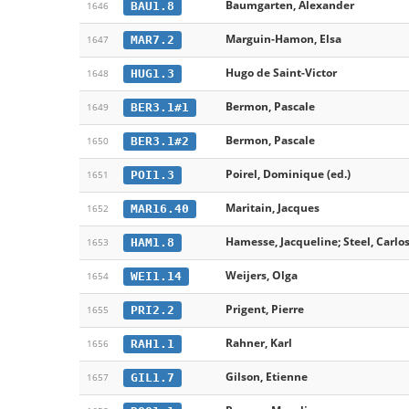
Baumgarten, Alexander
BAU1.8
1646
Marguin-Hamon, Elsa
MAR7.2
1647
Hugo de Saint-Victor
HUG1.3
1648
Bermon, Pascale
BER3.1#1
1649
Bermon, Pascale
BER3.1#2
1650
Poirel, Dominique (ed.)
POI1.3
1651
Maritain, Jacques
MAR16.40
1652
Hamesse, Jacqueline; Steel, Carlos
HAM1.8
1653
Weijers, Olga
WEI1.14
1654
Prigent, Pierre
PRI2.2
1655
Rahner, Karl
RAH1.1
1656
Gilson, Etienne
GIL1.7
1657