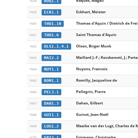
Roques, Magali
ROQ1.1
1658
Eckhart, Meister
ECK1.1
1659
Thomas d'Aquin / Dietrich de Fre
THO1.10
1660
Saint Thomas d'Aquin
THO1.6
1661
Olsen, Birger Munk
OLS1.1.4.1
1662
Maillard J.-F.; Kecskemeti, J.; Portal
MAI2.2
1663
Nuyens, Francois
NUY1.1
1664
Romilly, Jacqueline de
ROM1.1
1665
Pellegrin, Pierre
PEL3.1
1666
Dahan, Gilbert
DAH1.3
1667
Guinot, Jean-Noël
GUI1.1
1668
Maaike van der Lugt, Charles de 
LUG1.2
1669
Erismann, Christophe
ERI2.1
1670