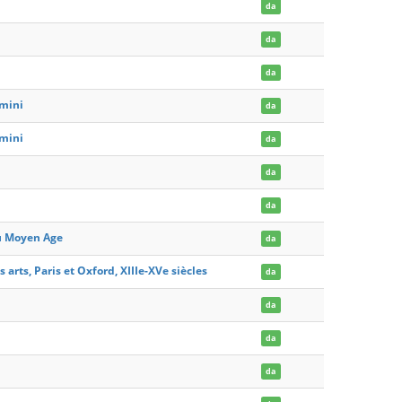
da
da
da
imini
da
imini
da
da
da
au Moyen Age
da
 arts, Paris et Oxford, XIIIe-XVe siècles
da
da
da
da