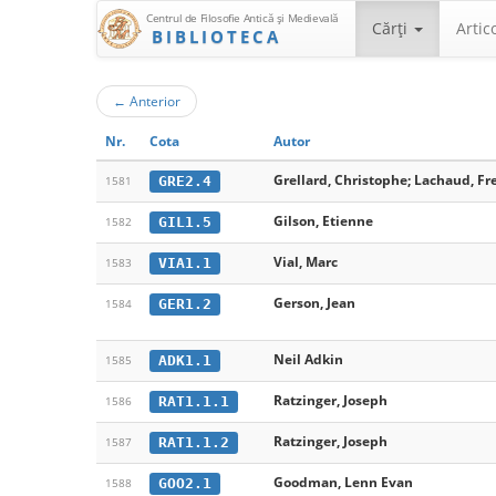
Centrul de Filosofie Antică şi Medievală
Cărţi
Artic
BIBLIOTECA
←
Anterior
Nr.
Cota
Autor
Grellard, Christophe; Lachaud, Fr
GRE2.4
1581
Gilson, Etienne
GIL1.5
1582
Vial, Marc
VIA1.1
1583
Gerson, Jean
GER1.2
1584
Neil Adkin
ADK1.1
1585
Ratzinger, Joseph
RAT1.1.1
1586
Ratzinger, Joseph
RAT1.1.2
1587
Goodman, Lenn Evan
GOO2.1
1588