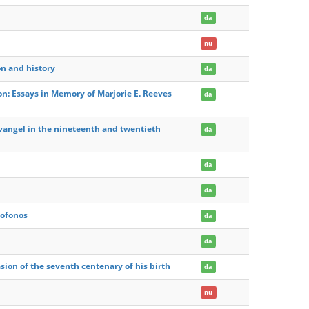
da
nu
on and history
da
ion: Essays in Memory of Marjorie E. Reeves
da
Evangel in the nineteenth and twentieth
da
da
da
sofonos
da
da
sion of the seventh centenary of his birth
da
nu