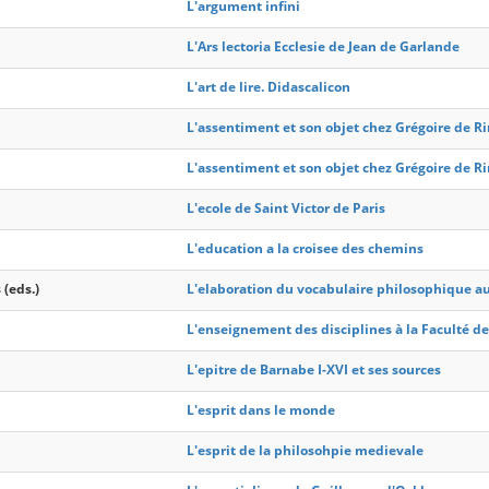
L'argument infini
L'Ars lectoria Ecclesie de Jean de Garlande
L'art de lire. Didascalicon
L'assentiment et son objet chez Grégoire de R
L'assentiment et son objet chez Grégoire de R
L'ecole de Saint Victor de Paris
L'education a la croisee des chemins
 (eds.)
L'elaboration du vocabulaire philosophique 
L'enseignement des disciplines à la Faculté des
L'epitre de Barnabe I-XVI et ses sources
L'esprit dans le monde
L'esprit de la philosohpie medievale