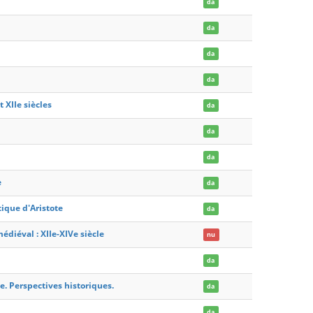
da
da
da
da
 XIIe siècles
da
da
da
e
da
tique d'Aristote
da
édiéval : XIIe-XIVe siècle
nu
da
. Perspectives historiques.
da
da