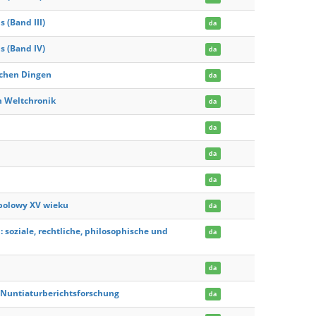
(Band III)
da
 (Band IV)
da
ichen Dingen
da
n Weltchronik
da
da
da
da
 polowy XV wieku
da
: soziale, rechtliche, philosophische und
da
da
r Nuntiaturberichtsforschung
da