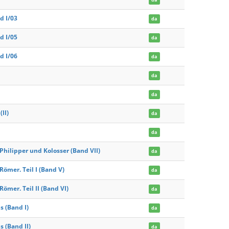
d I/03
da
d I/05
da
d I/06
da
da
da
II)
da
da
hilipper und Kolosser (Band VII)
da
ömer. Teil I (Band V)
da
ömer. Teil II (Band VI)
da
 (Band I)
da
 (Band II)
da