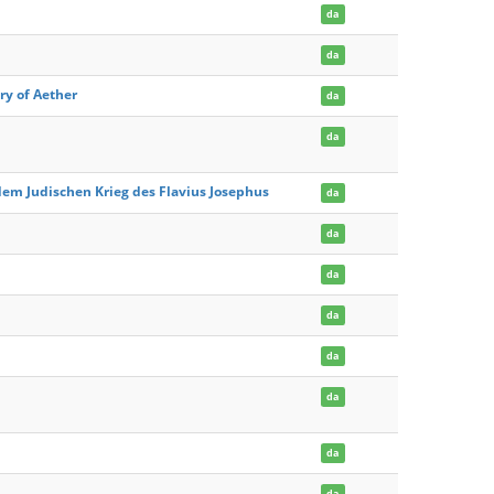
da
da
ry of Aether
da
da
em Judischen Krieg des Flavius Josephus
da
da
da
da
da
da
da
da