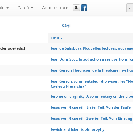
f
ole
Caută
Administrare
Li
Cărţi
Titlu
ederique (eds.)
Jean de Salisbury, Nouvelles lectures, nouvea
Jean Duns Scot, Introduction a ses positions 
Jean Gerson Theoricien de la theologie mystiq
Jean Gerson, commentateur dionysien: les "N
Caelesti Hierarchia"
Jerome on virginity. A commentary on the Libel
Jesus von Nazareth. Erster Teil. Von der Taufe 
Jesus von Nazareth. Zweiter Teil. Vom Einzung
Jewish and Islamic philosophy