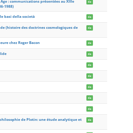
 Age : communications présentées au XIIIe
da
86-1988)
e basi della società
da
nde (histoire des doctrines cosmologiques de
da
rieure chez Roger Bacon
da
dide
da
da
da
da
da
da
a philosophie de Plotin: une étude analytique et
da