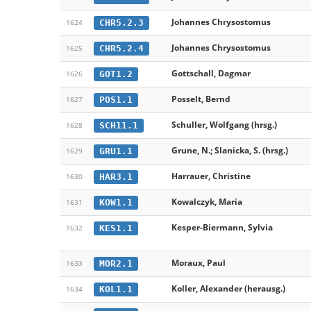
Johannes Chrysostomus
CHR5.2.3
1624
Johannes Chrysostomus
CHR5.2.4
1625
Gottschall, Dagmar
GOT1.2
1626
Posselt, Bernd
POS1.1
1627
Schuller, Wolfgang (hrsg.)
SCH11.1
1628
Grune, N.; Slanicka, S. (hrsg.)
GRU1.1
1629
Harrauer, Christine
HAR3.1
1630
Kowalczyk, Maria
KOW1.1
1631
Kesper-Biermann, Sylvia
KES1.1
1632
Moraux, Paul
MOR2.1
1633
Koller, Alexander (herausg.)
KOL1.1
1634