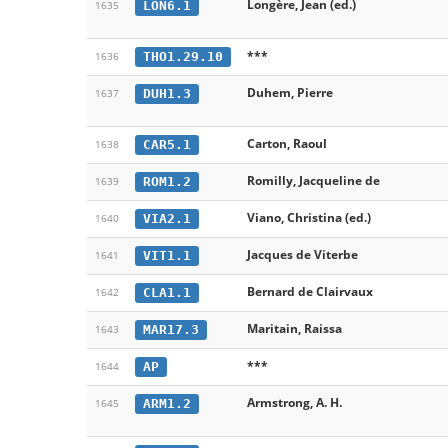
Longère, Jean (ed.)
LON6.1
1635
***
THO1.29.10
1636
Duhem, Pierre
DUH1.3
1637
Carton, Raoul
CAR5.1
1638
Romilly, Jacqueline de
ROM1.2
1639
Viano, Christina (ed.)
VIA2.1
1640
Jacques de Viterbe
VIT1.1
1641
Bernard de Clairvaux
CLA1.1
1642
Maritain, Raissa
MAR17.3
1643
***
AP
1644
Armstrong, A. H.
ARM1.2
1645