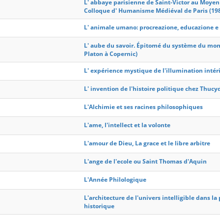
L' abbaye parisienne de Saint-Victor au Moyen
Colloque d' Humanisme Médiéval de Paris (19
L' animale umano: procreazione, educazione e l
L' aube du savoir. Épitomé du système du mo
Platon à Copernic)
L' expérience mystique de l'illumination inté
L' invention de l'histoire politique chez Thucy
L'Alchimie et ses racines philosophiques
L'ame, l'intellect et la volonte
L'amour de Dieu, La grace et le libre arbitre
L'ange de l'ecole ou Saint Thomas d'Aquin
L'Année Philologique
L'architecture de l'univers intelligible dans l
historique