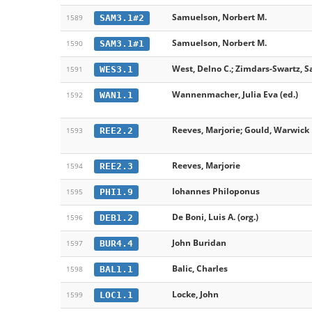
Samuelson, Norbert M.
SAM3.1#2
1589
Samuelson, Norbert M.
SAM3.1#1
1590
West, Delno C.; Zimdars-Swartz, S
WES3.1
1591
Wannenmacher, Julia Eva (ed.)
WAN1.1
1592
Reeves, Marjorie; Gould, Warwick
REE2.2
1593
Reeves, Marjorie
REE2.3
1594
Iohannes Philoponus
PHI1.9
1595
De Boni, Luis A. (org.)
DEB1.2
1596
John Buridan
BUR4.4
1597
Balic, Charles
BAL1.1
1598
Locke, John
LOC1.1
1599