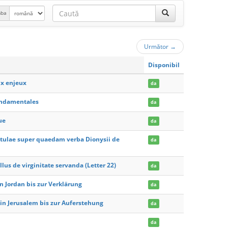
mba
Următor
→
Disponibil
ux enjeux
da
fondamentales
da
ue
da
otulae super quaedam verba Dionysii de
da
lus de virginitate servanda (Letter 22)
da
in Jordan bis zur Verklärung
da
 in Jerusalem bis zur Auferstehung
da
da