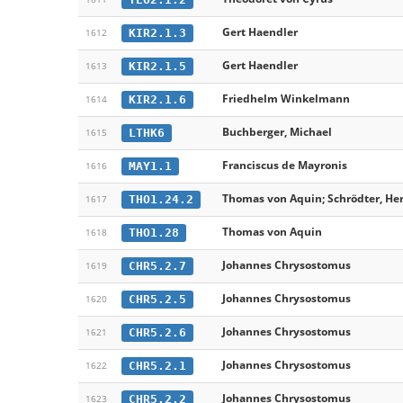
Gert Haendler
KIR2.1.3
1612
Gert Haendler
KIR2.1.5
1613
Friedhelm Winkelmann
KIR2.1.6
1614
Buchberger, Michael
LTHK6
1615
Franciscus de Mayronis
MAY1.1
1616
Thomas von Aquin; Schrödter, H
THO1.24.2
1617
Thomas von Aquin
THO1.28
1618
Johannes Chrysostomus
CHR5.2.7
1619
Johannes Chrysostomus
CHR5.2.5
1620
Johannes Chrysostomus
CHR5.2.6
1621
Johannes Chrysostomus
CHR5.2.1
1622
Johannes Chrysostomus
CHR5.2.2
1623