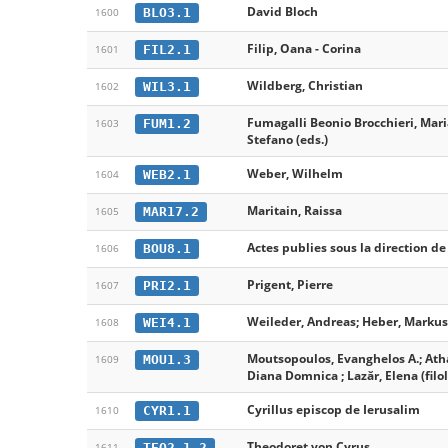
David Bloch
BLO3.1
1600
Filip, Oana - Corina
FIL2.1
1601
Wildberg, Christian
WIL3.1
1602
Fumagalli Beonio Brocchieri, Mari
FUM1.2
1603
Stefano (eds.)
Weber, Wilhelm
WEB2.1
1604
Maritain, Raissa
MAR17.2
1605
Actes publies sous la direction de
BOU8.1
1606
Prigent, Pierre
PRI2.1
1607
Weileder, Andreas; Heber, Markus 
WEI4.1
1608
Moutsopoulos, Evanghelos A.; Atha
MOU1.3
1609
Diana Domnica ; Lazăr, Elena (filo
Cyrillus episcop de Ierusalim
CYR1.1
1610
Theodoret von Cyrus
TEO2.1.2
1611