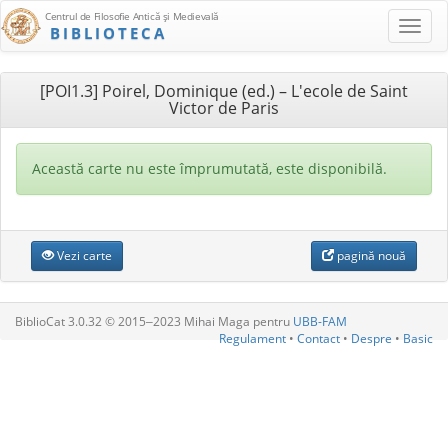
Centrul de Filosofie Antică şi Medievală
BIBLIOTECA
[POI1.3] Poirel, Dominique (ed.) – L'ecole de Saint
Victor de Paris
Această carte nu este împrumutată, este disponibilă.
Vezi carte
pagină nouă
BiblioCat 3.0.32 © 2015‒2023 Mihai Maga pentru
UBB-FAM
Regulament
•
Contact
•
Despre
•
Basic