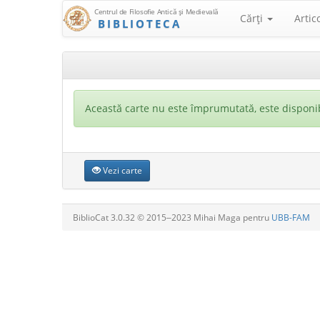
Centrul de Filosofie Antică şi Medievală
Cărţi
Artic
BIBLIOTECA
Această carte nu este împrumutată, este disponib
Vezi carte
BiblioCat 3.0.32 © 2015‒2023 Mihai Maga pentru
UBB-FAM