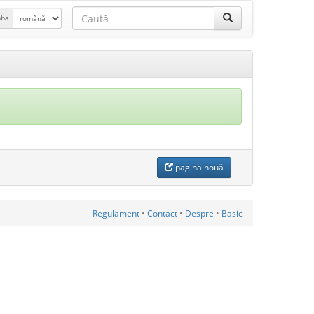
mba
pagină nouă
Regulament
•
Contact
•
Despre
•
Basic