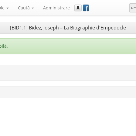
f
ole
Caută
Administrare
Li
[BID1.1] Bidez, Joseph – La Biographie d'Empedocle
ilă.