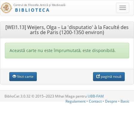
Centrul de Filosofie Antică şi Medievală
BIBLIOTECA
[WEI1.13] Weijers, Olga – La 'disputatio' à la Faculté des
arts de Paris (1200-1350 environ)
Această carte nu este împrumutată, este disponibilă.
Vezi carte
pagină nouă
BiblioCat 3.0.32 © 2015‒2023 Mihai Maga pentru
UBB-FAM
Regulament
•
Contact
•
Despre
•
Basic