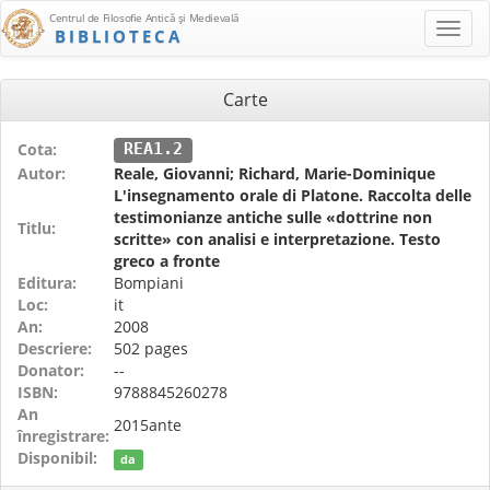
Centrul de Filosofie Antică şi Medievală
BIBLIOTECA
Carte
Cota:
REA1.2
Autor:
Reale, Giovanni; Richard, Marie-Dominique
L'insegnamento orale di Platone. Raccolta delle
testimonianze antiche sulle «dottrine non
Titlu:
scritte» con analisi e interpretazione. Testo
greco a fronte
Editura:
Bompiani
Loc:
it
An:
2008
Descriere:
502 pages
Donator:
--
ISBN:
9788845260278
An
2015ante
înregistrare:
Disponibil:
da