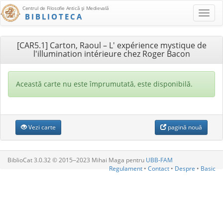
Centrul de Filosofie Antică şi Medievală
BIBLIOTECA
[CAR5.1] Carton, Raoul – L' expérience mystique de
l'illumination intérieure chez Roger Bacon
Această carte nu este împrumutată, este disponibilă.
Vezi carte
pagină nouă
BiblioCat 3.0.32 © 2015‒2023 Mihai Maga pentru
UBB-FAM
Regulament
•
Contact
•
Despre
•
Basic