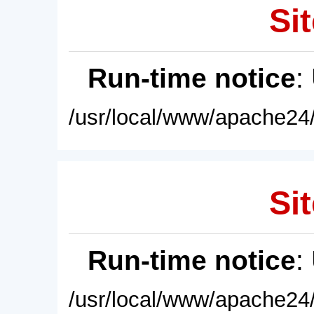
Sit
Run-time notice
:
/usr/local/www/apache24/
Sit
Run-time notice
:
/usr/local/www/apache24/