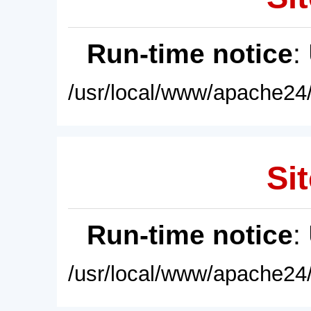
Run-time notice
:
/usr/local/www/apache24/
Sit
Run-time notice
:
/usr/local/www/apache24/