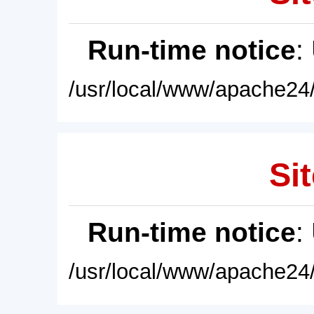
Run-time notice
:
/usr/local/www/apache24/
Sit
Run-time notice
:
/usr/local/www/apache24/