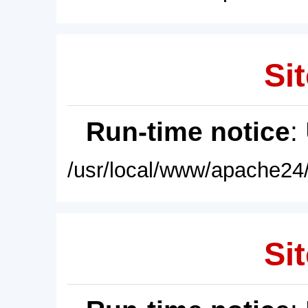
Sit
Run-time notice
:
/usr/local/www/apache24/
Sit