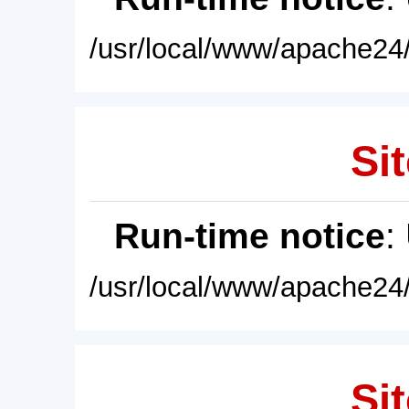
/usr/local/www/apache24/
Sit
Run-time notice
:
/usr/local/www/apache24/
Sit