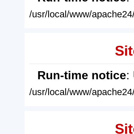
/usr/local/www/apache24/
Sit
Run-time notice
:
/usr/local/www/apache24/
Sit