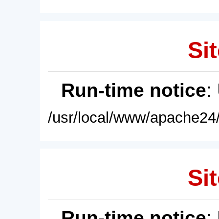
Sit
Run-time notice
:
/usr/local/www/apache24/
Sit
Run-time notice
: