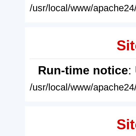
/usr/local/www/apache24/
Sit
Run-time notice
:
/usr/local/www/apache24/
Sit