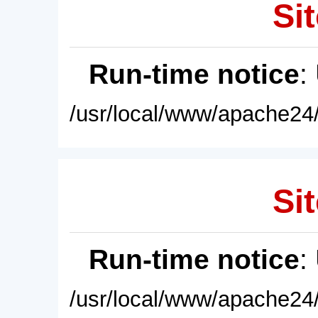
Sit
Run-time notice
:
/usr/local/www/apache24/
Sit
Run-time notice
:
/usr/local/www/apache24/