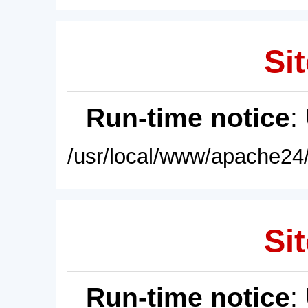
Sit
Run-time notice
:
/usr/local/www/apache24/
Sit
Run-time notice
: