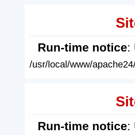
Sit
Run-time notice
:
/usr/local/www/apache24/
Sit
Run-time notice
: