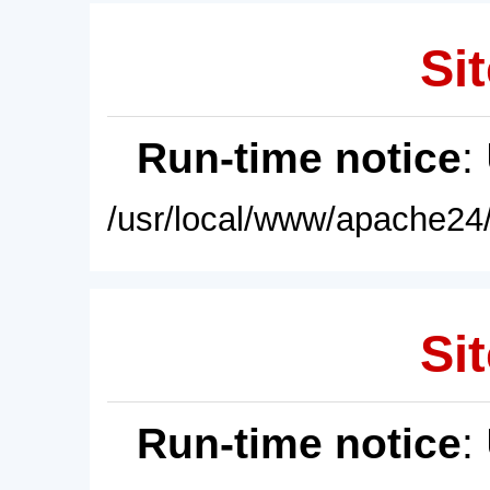
Sit
Run-time notice
:
/usr/local/www/apache24/
Sit
Run-time notice
: