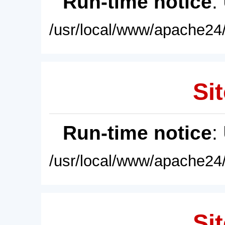
Run-time notice
:
/usr/local/www/apache24/
Sit
Run-time notice
:
/usr/local/www/apache24/
Sit