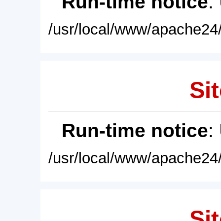
Run-time notice
:
/usr/local/www/apache24/
Sit
Run-time notice
:
/usr/local/www/apache24/
Sit