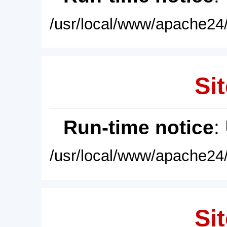
/usr/local/www/apache24/
Sit
Run-time notice
:
/usr/local/www/apache24/
Sit