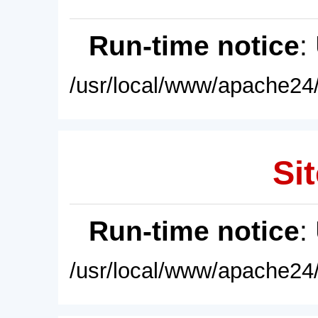
Run-time notice
:
/usr/local/www/apache24/
Sit
Run-time notice
:
/usr/local/www/apache24/