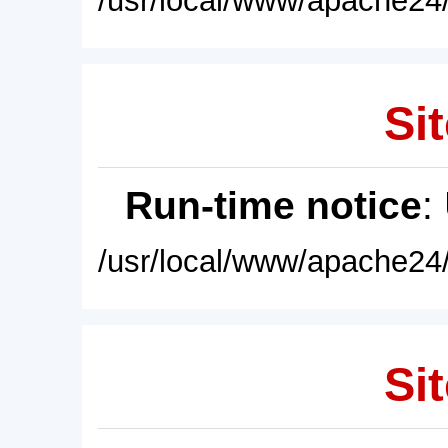
/usr/local/www/apache24/
Sit
Run-time notice
:
/usr/local/www/apache24/
Sit