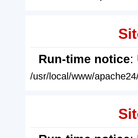
Sit
Run-time notice
:
/usr/local/www/apache24/
Sit