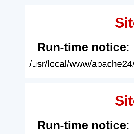
Sit
Run-time notice
:
/usr/local/www/apache24/
Sit
Run-time notice
: