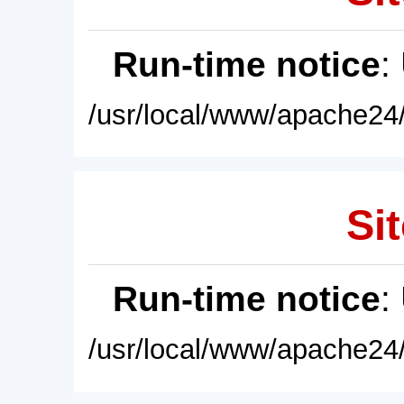
Run-time notice
:
/usr/local/www/apache24/
Sit
Run-time notice
:
/usr/local/www/apache24/