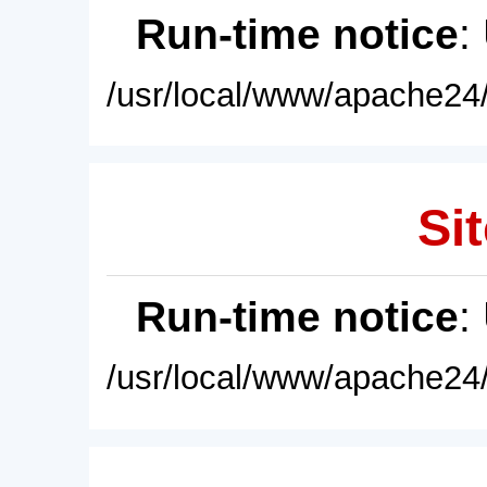
Run-time notice
:
/usr/local/www/apache24/
Sit
Run-time notice
:
/usr/local/www/apache24/