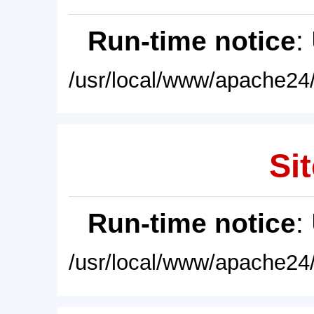
Run-time notice
:
/usr/local/www/apache24/
Sit
Run-time notice
:
/usr/local/www/apache24/