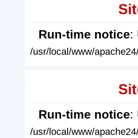
Sit
Run-time notice
:
/usr/local/www/apache24/
Sit
Run-time notice
:
/usr/local/www/apache24/