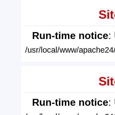
Sit
Run-time notice
:
/usr/local/www/apache24/
Sit
Run-time notice
: