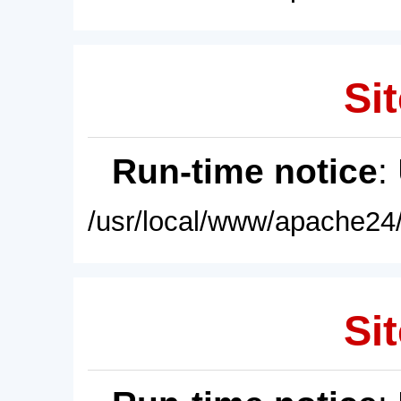
Sit
Run-time notice
:
/usr/local/www/apache24/
Sit