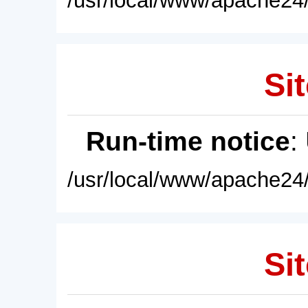
/usr/local/www/apache24/
Sit
Run-time notice
:
/usr/local/www/apache24/
Sit