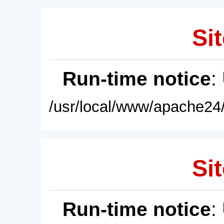
Sit
Run-time notice
:
/usr/local/www/apache24/
Sit
Run-time notice
: