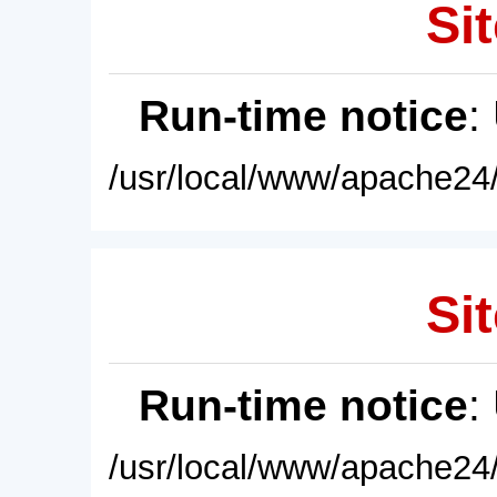
Sit
Run-time notice
:
/usr/local/www/apache24/
Sit
Run-time notice
:
/usr/local/www/apache24/