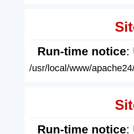
Sit
Run-time notice
:
/usr/local/www/apache24/
Sit
Run-time notice
: