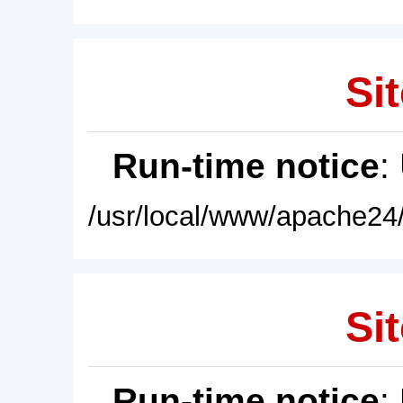
Sit
Run-time notice
:
/usr/local/www/apache24/
Sit
Run-time notice
: