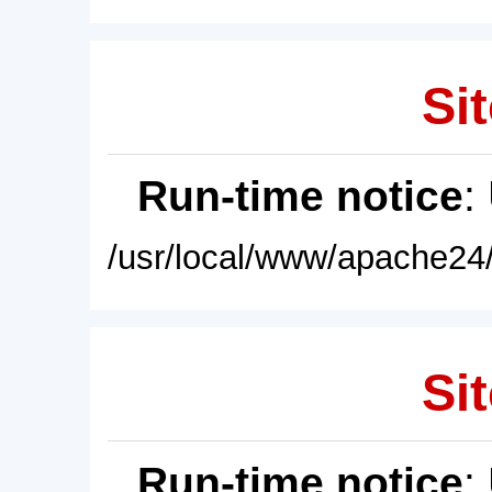
Sit
Run-time notice
:
/usr/local/www/apache24/
Sit
Run-time notice
: