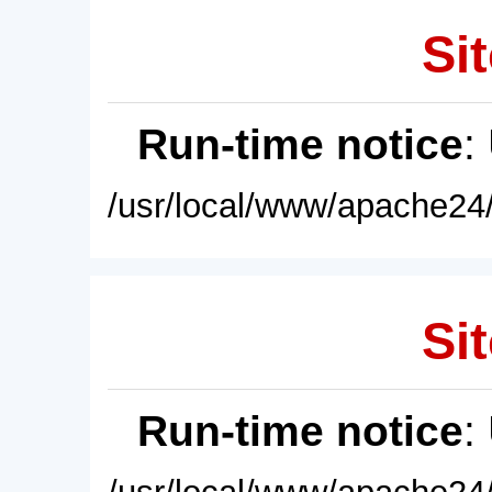
Sit
Run-time notice
:
/usr/local/www/apache24/
Sit
Run-time notice
: