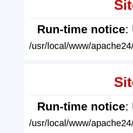
Sit
Run-time notice
:
/usr/local/www/apache24/
Sit
Run-time notice
:
/usr/local/www/apache24/