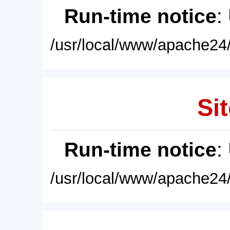
Run-time notice
:
/usr/local/www/apache24/
Sit
Run-time notice
:
/usr/local/www/apache24/