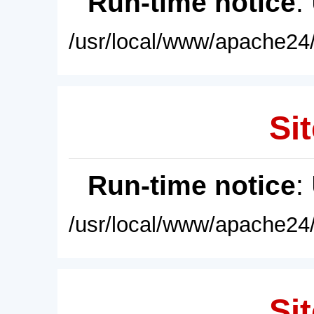
Run-time notice
:
/usr/local/www/apache24/
Sit
Run-time notice
:
/usr/local/www/apache24/
Sit