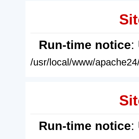
Sit
Run-time notice
:
/usr/local/www/apache24/
Sit
Run-time notice
: