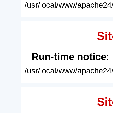
/usr/local/www/apache24/
Sit
Run-time notice
:
/usr/local/www/apache24/
Sit