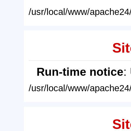
/usr/local/www/apache24/
Sit
Run-time notice
:
/usr/local/www/apache24/
Sit