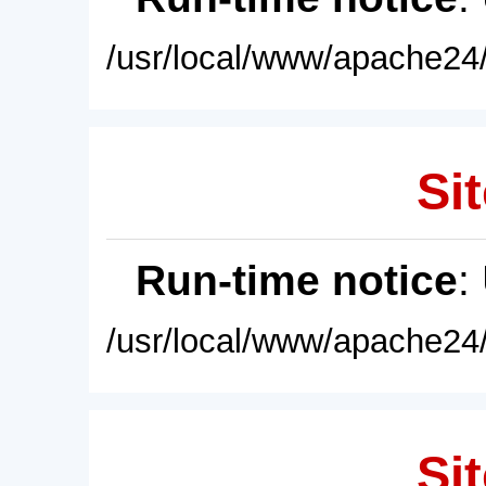
/usr/local/www/apache24/
Sit
Run-time notice
:
/usr/local/www/apache24/
Sit