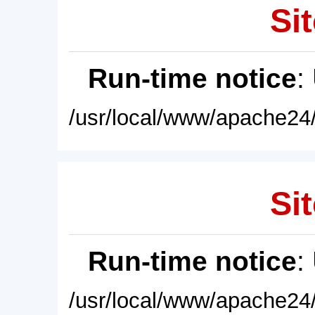
Sit
Run-time notice
:
/usr/local/www/apache24/
Sit
Run-time notice
:
/usr/local/www/apache24/