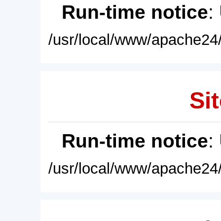
Run-time notice
:
/usr/local/www/apache24/
Sit
Run-time notice
:
/usr/local/www/apache24/