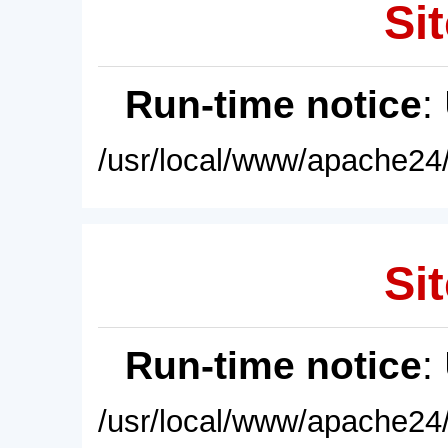
Sit
Run-time notice
:
/usr/local/www/apache24/
Sit
Run-time notice
:
/usr/local/www/apache24/