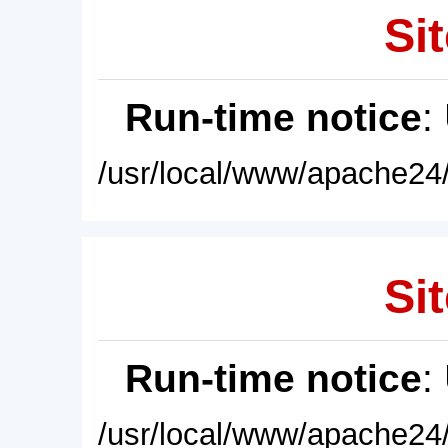
Sit
Run-time notice
:
/usr/local/www/apache24/
Sit
Run-time notice
:
/usr/local/www/apache24/