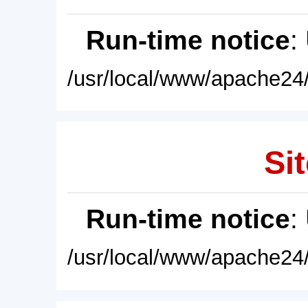
Run-time notice
:
/usr/local/www/apache24/
Sit
Run-time notice
:
/usr/local/www/apache24/