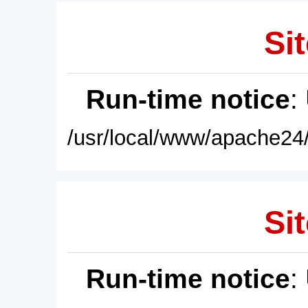
Sit
Run-time notice
:
/usr/local/www/apache24/
Sit
Run-time notice
: