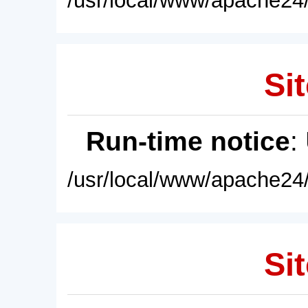
/usr/local/www/apache24/
Sit
Run-time notice
:
/usr/local/www/apache24/
Sit