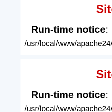
Sit
Run-time notice
:
/usr/local/www/apache24/
Sit
Run-time notice
:
/usr/local/www/apache24/