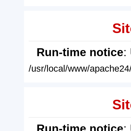
Sit
Run-time notice
:
/usr/local/www/apache24/
Sit
Run-time notice
: