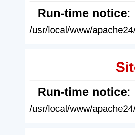
Run-time notice
:
/usr/local/www/apache24/
Sit
Run-time notice
:
/usr/local/www/apache24/