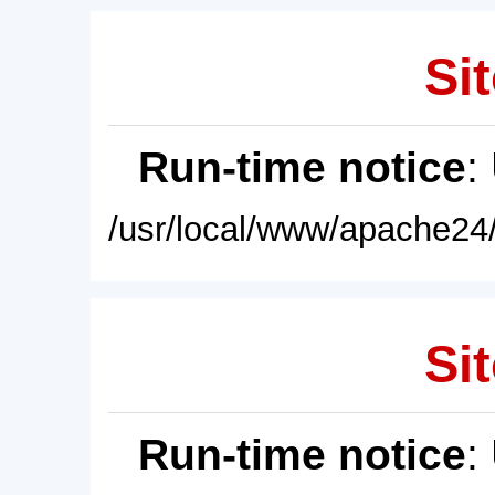
Sit
Run-time notice
:
/usr/local/www/apache24/
Sit
Run-time notice
: