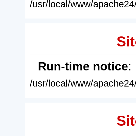
/usr/local/www/apache24/
Sit
Run-time notice
:
/usr/local/www/apache24/
Sit