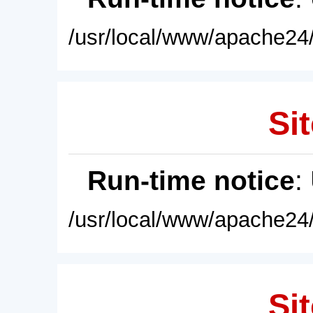
/usr/local/www/apache24/
Sit
Run-time notice
:
/usr/local/www/apache24/
Sit