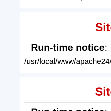
Sit
Run-time notice
:
/usr/local/www/apache24/
Sit