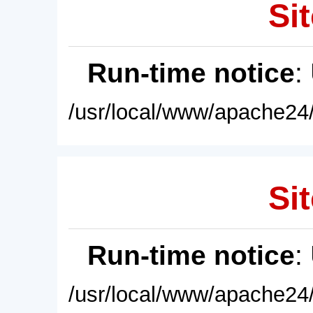
Sit
Run-time notice
:
/usr/local/www/apache24/
Sit
Run-time notice
:
/usr/local/www/apache24/