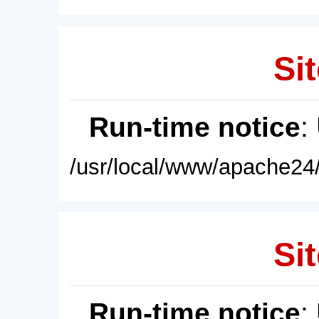
Sit
Run-time notice
:
/usr/local/www/apache24/
Sit
Run-time notice
: