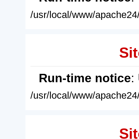
/usr/local/www/apache24/
Sit
Run-time notice
:
/usr/local/www/apache24/
Sit