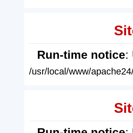
Sit
Run-time notice
:
/usr/local/www/apache24/
Sit
Run-time notice
: