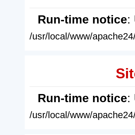
Run-time notice
:
/usr/local/www/apache24/
Sit
Run-time notice
:
/usr/local/www/apache24/