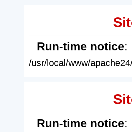
Sit
Run-time notice
:
/usr/local/www/apache24/
Sit
Run-time notice
: