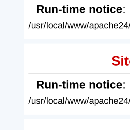
Run-time notice
:
/usr/local/www/apache24/
Sit
Run-time notice
:
/usr/local/www/apache24/