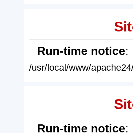
Sit
Run-time notice
:
/usr/local/www/apache24/
Sit
Run-time notice
: