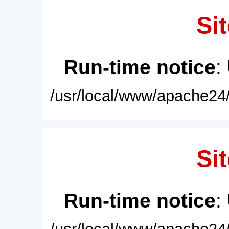
Sit
Run-time notice
:
/usr/local/www/apache24/
Sit
Run-time notice
: