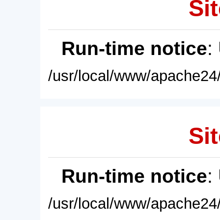
Sit
Run-time notice
:
/usr/local/www/apache24/
Sit
Run-time notice
:
/usr/local/www/apache24/