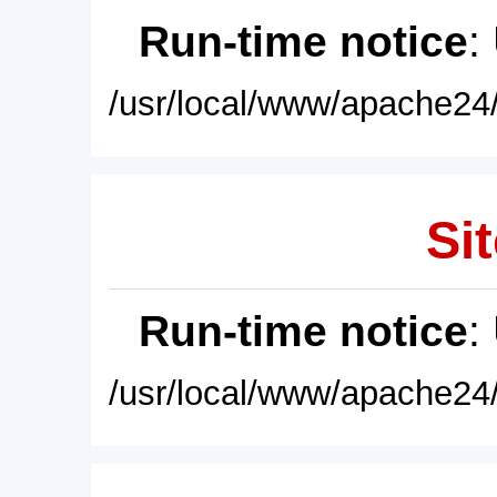
Run-time notice
:
/usr/local/www/apache24/
Sit
Run-time notice
:
/usr/local/www/apache24/