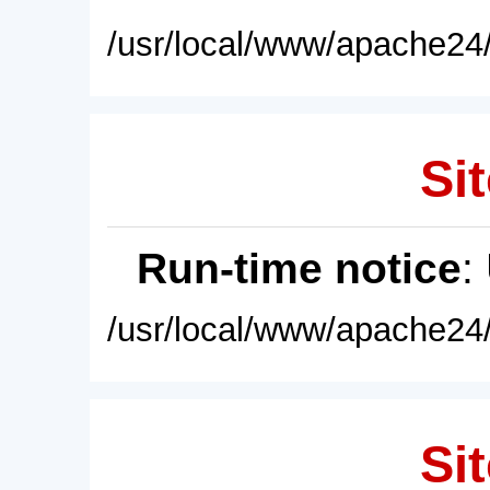
/usr/local/www/apache24/
Sit
Run-time notice
:
/usr/local/www/apache24/
Sit