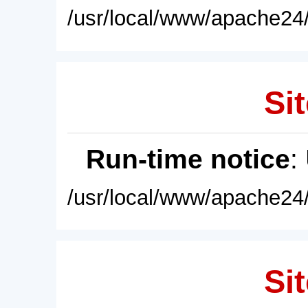
/usr/local/www/apache24/
Sit
Run-time notice
:
/usr/local/www/apache24/
Sit