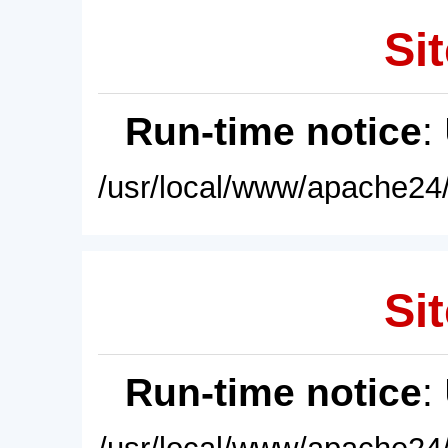
Sit
Run-time notice
:
/usr/local/www/apache24/
Sit
Run-time notice
: