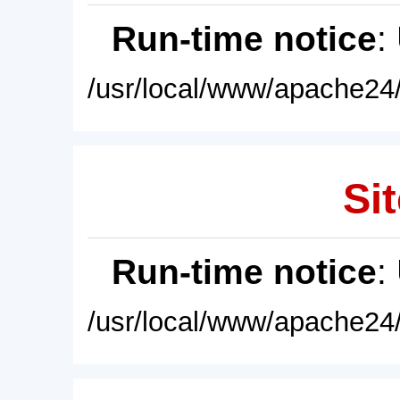
Run-time notice
:
/usr/local/www/apache24/
Sit
Run-time notice
:
/usr/local/www/apache24/