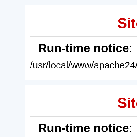
Sit
Run-time notice
:
/usr/local/www/apache24/
Sit
Run-time notice
: