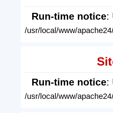
Run-time notice
:
/usr/local/www/apache24/
Sit
Run-time notice
:
/usr/local/www/apache24/