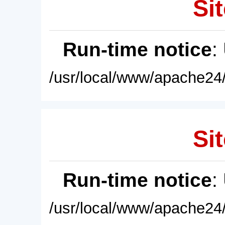
Sit
Run-time notice
:
/usr/local/www/apache24/
Sit
Run-time notice
:
/usr/local/www/apache24/