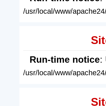
/usr/local/www/apache24/
Sit
Run-time notice
:
/usr/local/www/apache24/
Sit