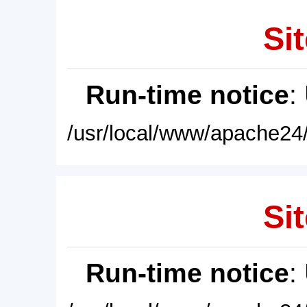
Sit
Run-time notice
:
/usr/local/www/apache24/
Sit
Run-time notice
: