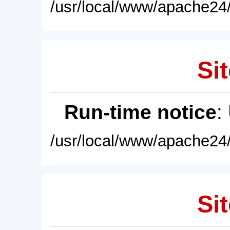
/usr/local/www/apache24/
Sit
Run-time notice
:
/usr/local/www/apache24/
Sit