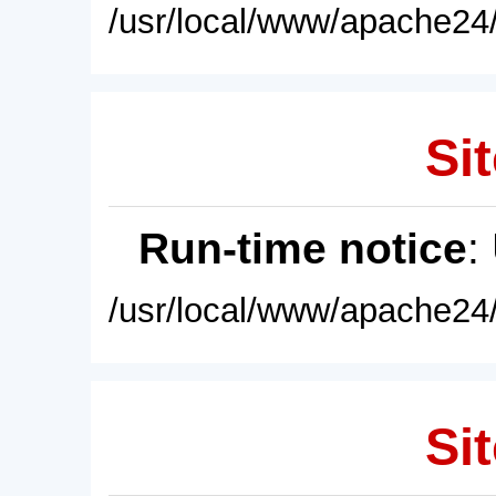
/usr/local/www/apache24/
Sit
Run-time notice
:
/usr/local/www/apache24/
Sit