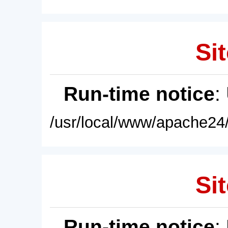
Sit
Run-time notice
:
/usr/local/www/apache24/
Sit
Run-time notice
: