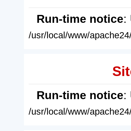
Run-time notice
:
/usr/local/www/apache24/
Sit
Run-time notice
:
/usr/local/www/apache24/