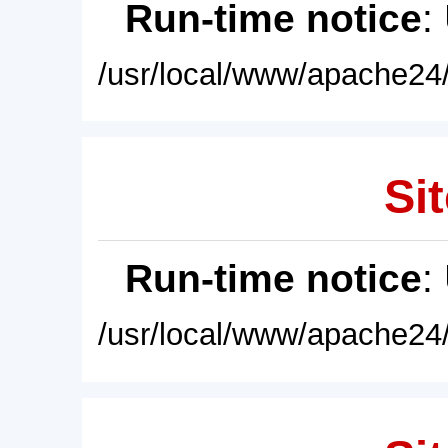
Run-time notice
:
/usr/local/www/apache24/
Sit
Run-time notice
:
/usr/local/www/apache24/