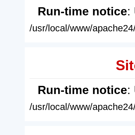
Run-time notice
:
/usr/local/www/apache24/
Sit
Run-time notice
:
/usr/local/www/apache24/