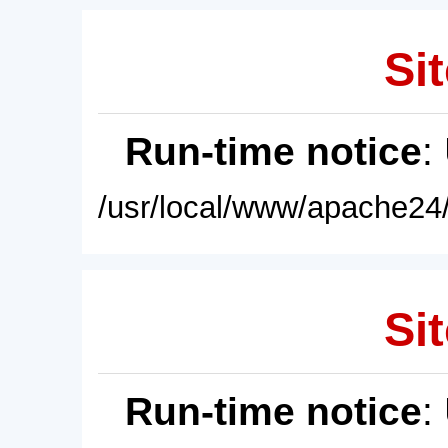
Sit
Run-time notice
:
/usr/local/www/apache24/
Sit
Run-time notice
: