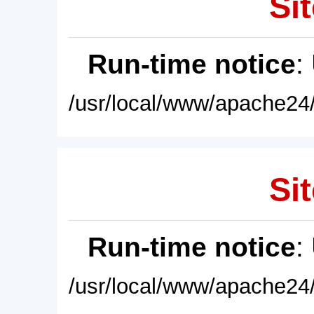
Sit
Run-time notice
:
/usr/local/www/apache24/
Sit
Run-time notice
:
/usr/local/www/apache24/