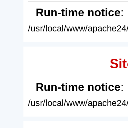
Run-time notice
:
/usr/local/www/apache24/
Sit
Run-time notice
:
/usr/local/www/apache24/