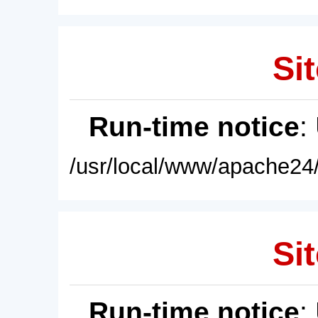
Sit
Run-time notice
:
/usr/local/www/apache24/
Sit
Run-time notice
: