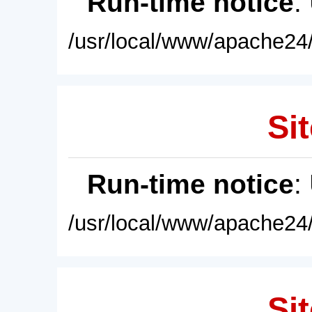
Run-time notice
:
/usr/local/www/apache24/
Sit
Run-time notice
:
/usr/local/www/apache24/
Sit