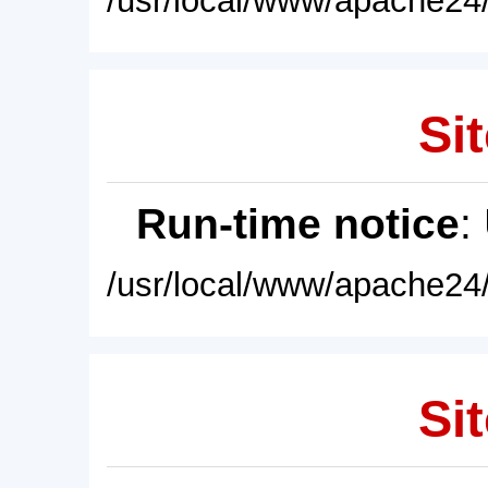
/usr/local/www/apache24/
Sit
Run-time notice
:
/usr/local/www/apache24/
Sit