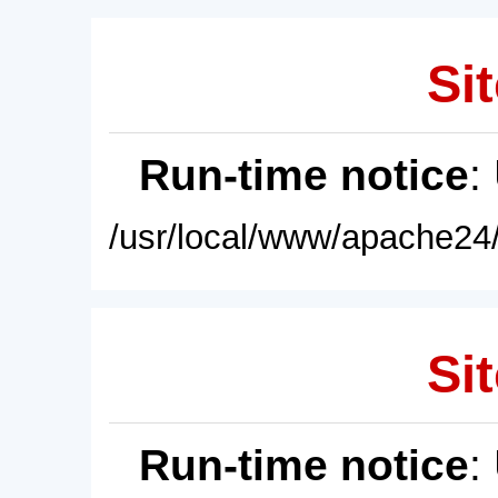
Sit
Run-time notice
:
/usr/local/www/apache24/
Sit
Run-time notice
: