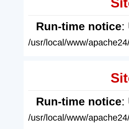
Sit
Run-time notice
:
/usr/local/www/apache24/
Sit
Run-time notice
:
/usr/local/www/apache24/