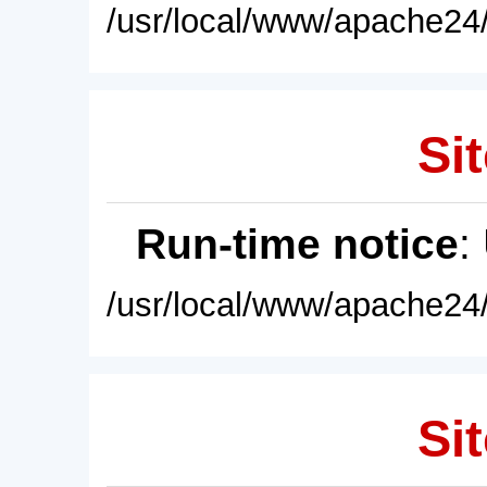
/usr/local/www/apache24/
Sit
Run-time notice
:
/usr/local/www/apache24/
Sit