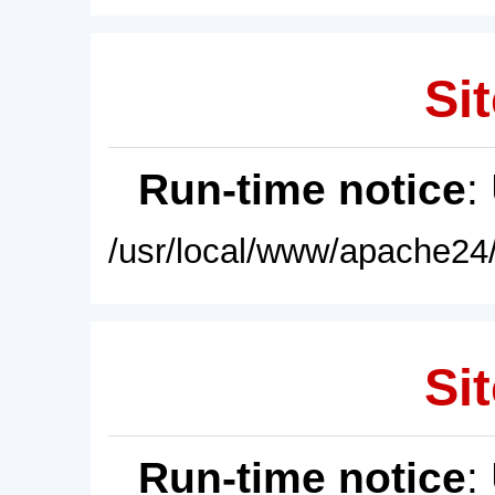
Sit
Run-time notice
:
/usr/local/www/apache24/
Sit
Run-time notice
: