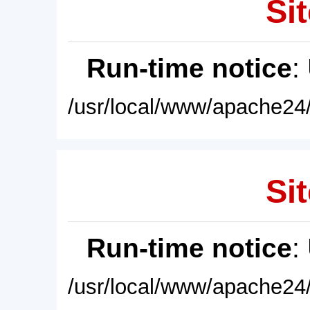
Sit
Run-time notice
:
/usr/local/www/apache24/
Sit
Run-time notice
:
/usr/local/www/apache24/