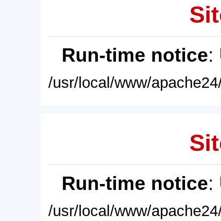
Sit
Run-time notice
:
/usr/local/www/apache24/
Sit
Run-time notice
:
/usr/local/www/apache24/