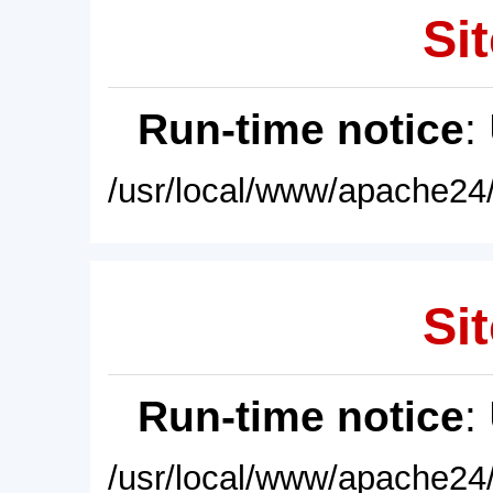
Sit
Run-time notice
:
/usr/local/www/apache24/
Sit
Run-time notice
:
/usr/local/www/apache24/