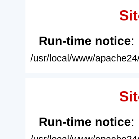
Sit
Run-time notice
:
/usr/local/www/apache24/
Sit
Run-time notice
: