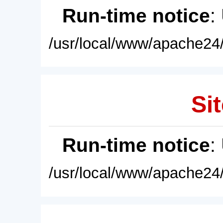
Run-time notice
:
/usr/local/www/apache24/
Sit
Run-time notice
:
/usr/local/www/apache24/