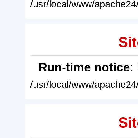
/usr/local/www/apache24/
Sit
Run-time notice
:
/usr/local/www/apache24/
Sit