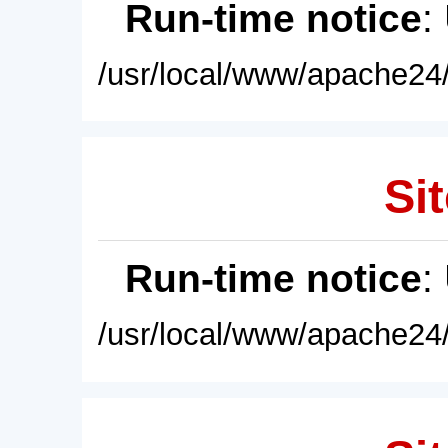
Run-time notice
:
/usr/local/www/apache24/
Sit
Run-time notice
:
/usr/local/www/apache24/