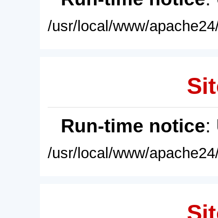
/usr/local/www/apache24/
Sit
Run-time notice
:
/usr/local/www/apache24/
Sit