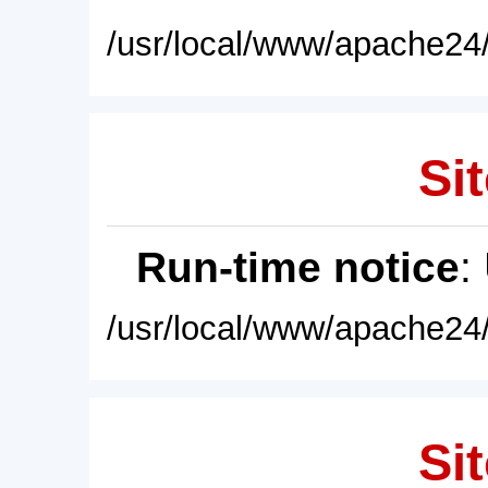
/usr/local/www/apache24/
Sit
Run-time notice
:
/usr/local/www/apache24/
Sit