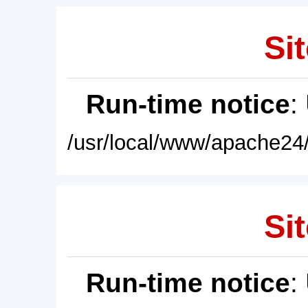
Sit
Run-time notice
:
/usr/local/www/apache24/
Sit
Run-time notice
: