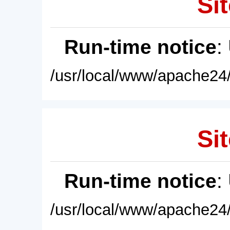
Sit
Run-time notice
:
/usr/local/www/apache24/
Sit
Run-time notice
:
/usr/local/www/apache24/