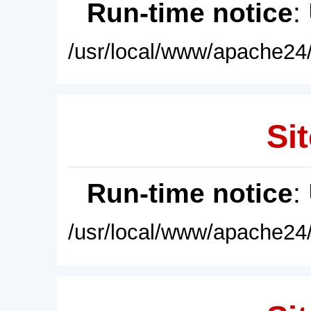
Run-time notice
:
/usr/local/www/apache24/
Sit
Run-time notice
:
/usr/local/www/apache24/