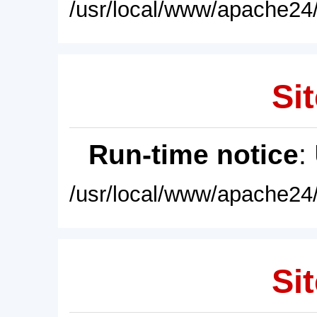
/usr/local/www/apache24/
Sit
Run-time notice
:
/usr/local/www/apache24/
Sit