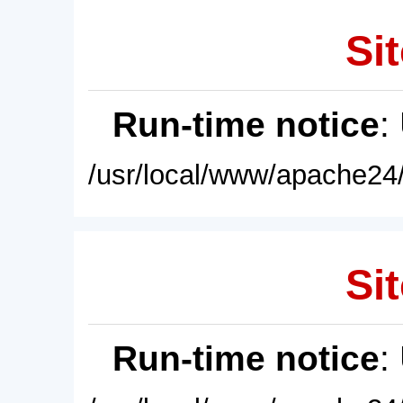
Sit
Run-time notice
:
/usr/local/www/apache24/
Sit
Run-time notice
: