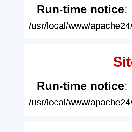
Run-time notice
:
/usr/local/www/apache24/
Sit
Run-time notice
:
/usr/local/www/apache24/