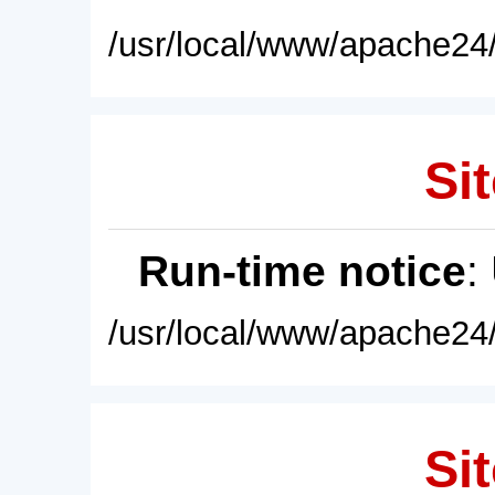
/usr/local/www/apache24/
Sit
Run-time notice
:
/usr/local/www/apache24/
Sit