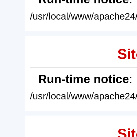
/usr/local/www/apache24/
Sit
Run-time notice
:
/usr/local/www/apache24/
Sit