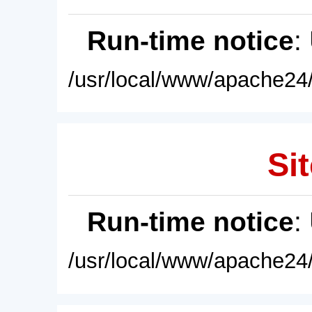
Run-time notice
:
/usr/local/www/apache24/
Sit
Run-time notice
:
/usr/local/www/apache24/