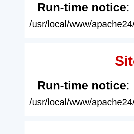
Run-time notice
:
/usr/local/www/apache24/
Sit
Run-time notice
:
/usr/local/www/apache24/