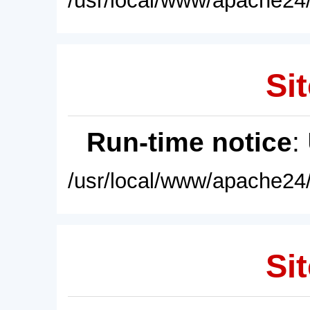
/usr/local/www/apache24/
Sit
Run-time notice
:
/usr/local/www/apache24/
Sit