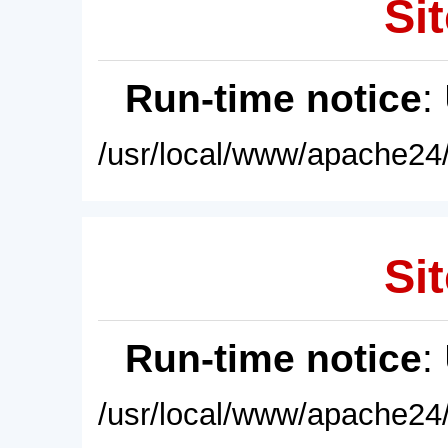
Sit
Run-time notice
:
/usr/local/www/apache24/
Sit
Run-time notice
:
/usr/local/www/apache24/