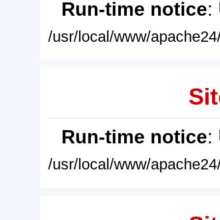
Run-time notice
:
/usr/local/www/apache24/
Sit
Run-time notice
:
/usr/local/www/apache24/