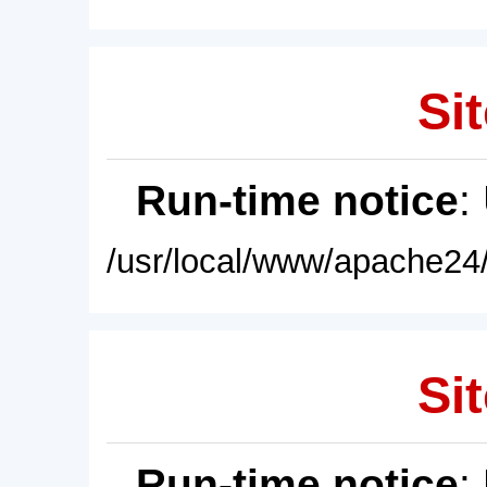
Sit
Run-time notice
:
/usr/local/www/apache24/
Sit
Run-time notice
: