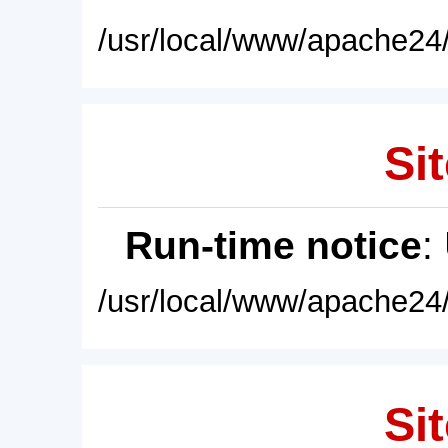
/usr/local/www/apache24/
Sit
Run-time notice
:
/usr/local/www/apache24/
Sit