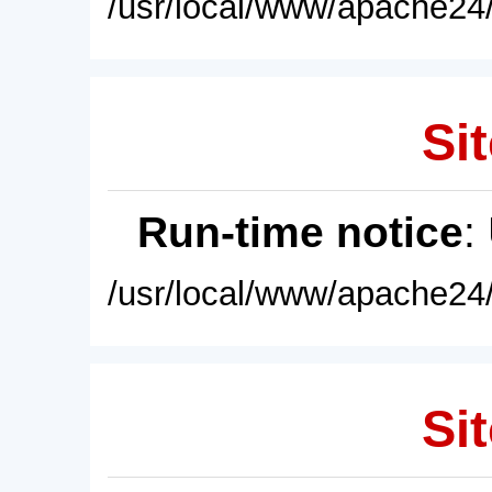
/usr/local/www/apache24/
Sit
Run-time notice
:
/usr/local/www/apache24/
Sit