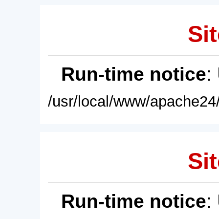
Sit
Run-time notice
:
/usr/local/www/apache24/
Sit
Run-time notice
: