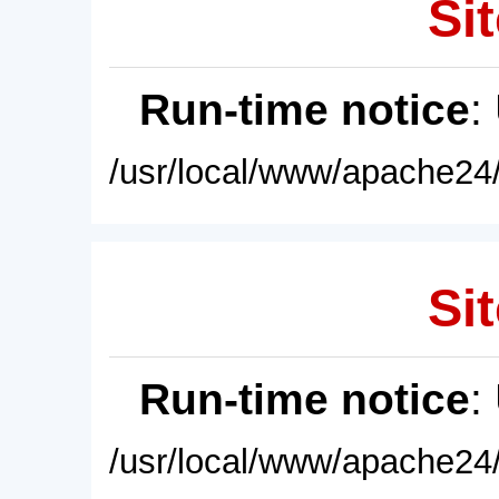
Sit
Run-time notice
:
/usr/local/www/apache24/
Sit
Run-time notice
:
/usr/local/www/apache24/