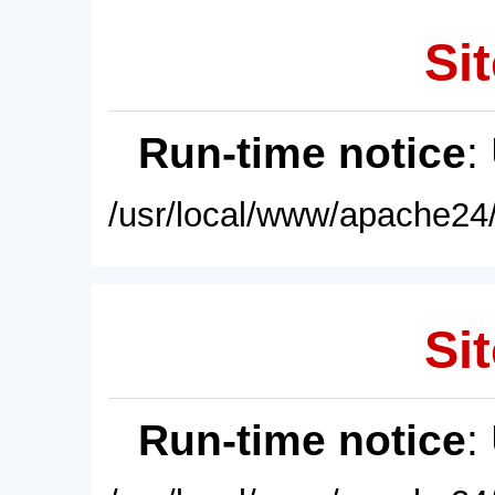
Sit
Run-time notice
:
/usr/local/www/apache24/
Sit
Run-time notice
: