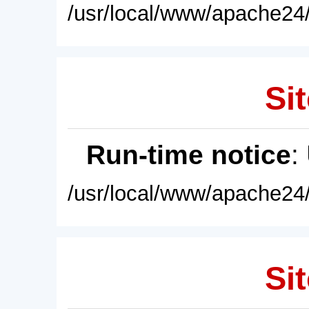
/usr/local/www/apache24/
Sit
Run-time notice
:
/usr/local/www/apache24/
Sit