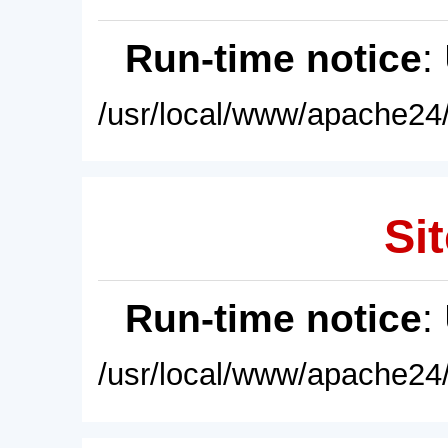
Run-time notice
:
/usr/local/www/apache24/
Sit
Run-time notice
:
/usr/local/www/apache24/