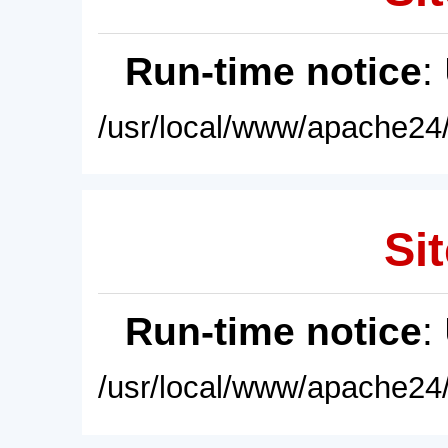
Run-time notice
:
/usr/local/www/apache24/
Sit
Run-time notice
:
/usr/local/www/apache24/