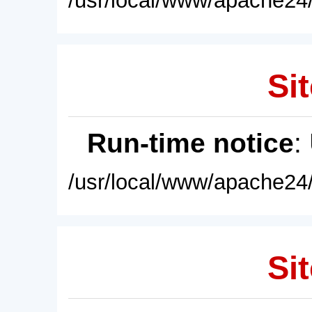
/usr/local/www/apache24/
Sit
Run-time notice
:
/usr/local/www/apache24/
Sit