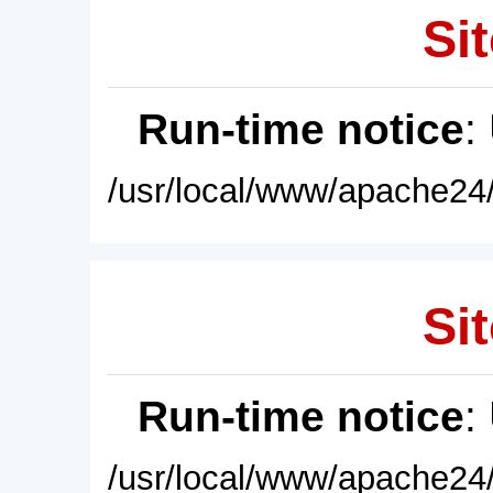
Sit
Run-time notice
:
/usr/local/www/apache24/
Sit
Run-time notice
:
/usr/local/www/apache24/