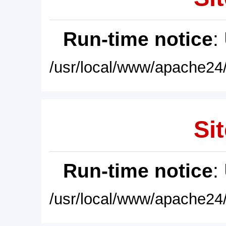
Run-time notice
:
/usr/local/www/apache24/
Sit
Run-time notice
:
/usr/local/www/apache24/