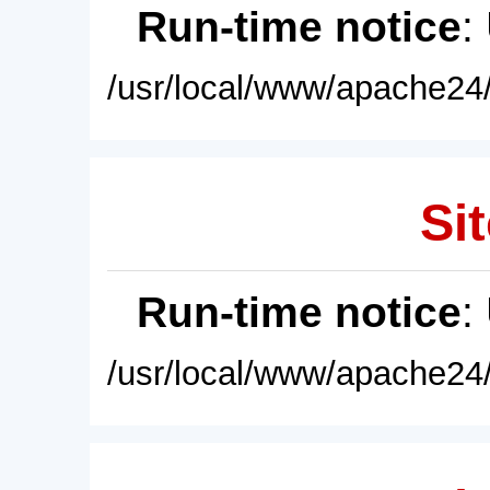
Run-time notice
:
/usr/local/www/apache24/
Sit
Run-time notice
:
/usr/local/www/apache24/