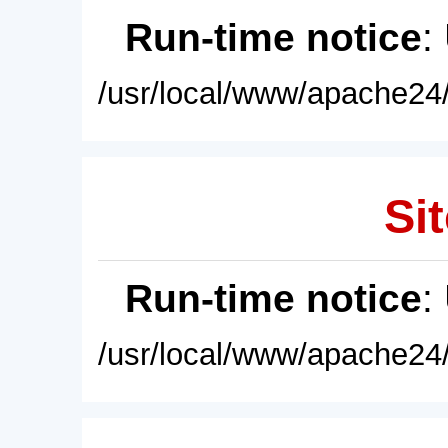
Run-time notice
:
/usr/local/www/apache24/
Sit
Run-time notice
:
/usr/local/www/apache24/