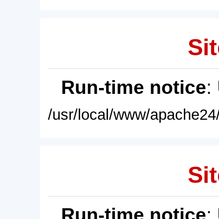
Sit
Run-time notice
:
/usr/local/www/apache24/
Sit
Run-time notice
: