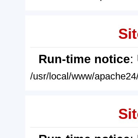
Sit
Run-time notice
:
/usr/local/www/apache24/
Sit