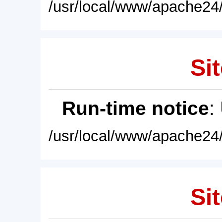
/usr/local/www/apache24/
Sit
Run-time notice
:
/usr/local/www/apache24/
Sit