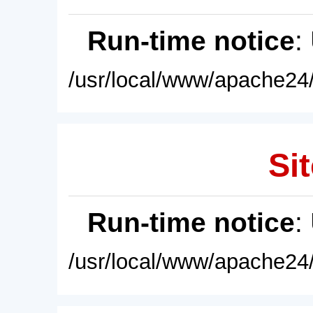
Run-time notice
:
/usr/local/www/apache24/
Sit
Run-time notice
:
/usr/local/www/apache24/