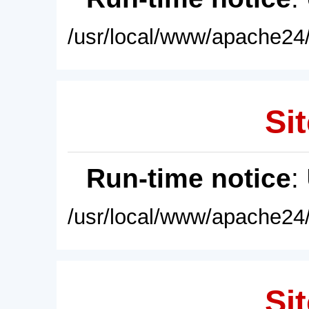
/usr/local/www/apache24/
Sit
Run-time notice
:
/usr/local/www/apache24/
Sit