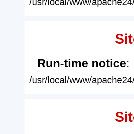
/usr/local/www/apache24/
Sit
Run-time notice
:
/usr/local/www/apache24/
Sit