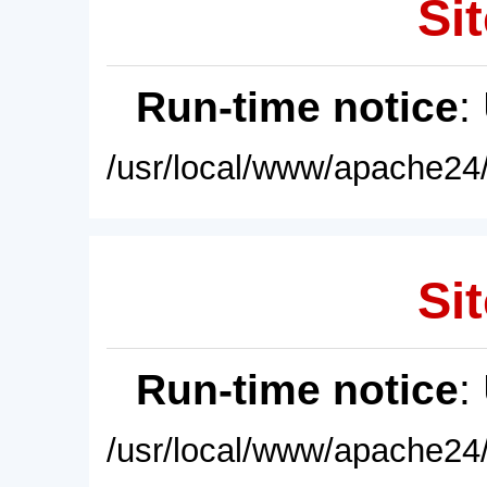
Sit
Run-time notice
:
/usr/local/www/apache24/
Sit
Run-time notice
:
/usr/local/www/apache24/