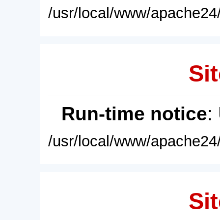
/usr/local/www/apache24/
Sit
Run-time notice
:
/usr/local/www/apache24/
Sit