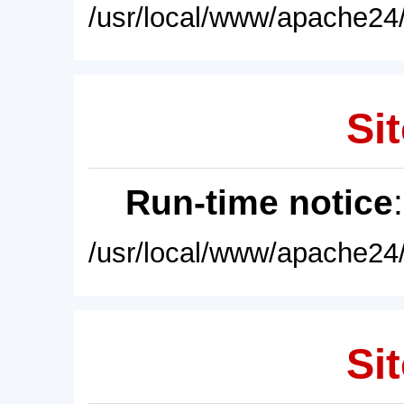
/usr/local/www/apache24/
Sit
Run-time notice
/usr/local/www/apache24/
Sit