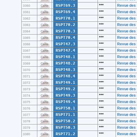
RSPT69.3
***
Revue des 
3360
Carte
RSPT69.4
***
Revue des 
3361
Carte
RSPT70.1
***
Revue des 
3362
Carte
RSPT70.2
***
Revue des 
3363
Carte
RSPT70.3
***
Revue des 
3364
Carte
RSPT70.4
***
Revue des 
3365
Carte
RSPT47.3
***
Revue des 
3366
Carte
RSPT47.4
***
Revue des 
3367
Carte
RSPT48.1
***
Revue des 
3368
Carte
RSPT48.2
***
Revue des 
3369
Carte
RSPT48.3
***
Revue des 
3370
Carte
RSPT48.4
***
Revue des 
3371
Carte
RSPT49.1
***
Revue des 
3372
Carte
RSPT49.2
***
Revue des 
3373
Carte
RSPT49.3
***
Revue des 
3374
Carte
RSPT49.4
***
Revue des 
3375
Carte
RSPT50.1
***
Revue des 
3376
Carte
RSPT71.1
***
Revue des 
3377
Carte
RSPT50.2
***
Revue des 
3378
Carte
RSPT50.3
***
Revue des 
3379
Carte
RSPT71.2
***
Revue des 
3380
Carte