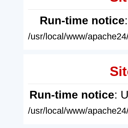
Run-time notice
/usr/local/www/apache24/
Sit
Run-time notice
: 
/usr/local/www/apache24/