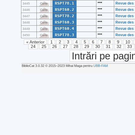
RSPT78.1
***
Revue des 
3445
Carte
RSPT60.2
***
Revue des 
3446
Carte
RSPT78.2
***
Revue des 
3447
Carte
RSPT60.3
***
Revue des 
3448
Carte
RSPT60.4
***
Revue des 
3449
Carte
RSPT78.3
***
Revue des 
3450
Carte
« Anterior
1
2
3
4
5
6
7
8
9
10
24
25
26
27
28
29
30
31
32
33
Intrări pe pagi
BiblioCat 3.0.32 © 2015‒2023 Mihai Maga pentru
UBB-FAM