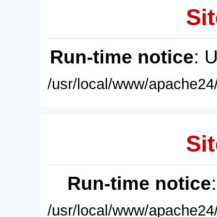
Sit
Run-time notice
: 
/usr/local/www/apache24/
Sit
Run-time notice
/usr/local/www/apache24/