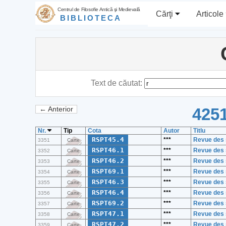
Centrul de Filosofie Antică şi Medievală
Cărţi
Articole
BIBLIOTECA
Text de căutat:
4251
← Anterior
Nr.
Tip
Cota
Autor
Titlu
RSPT45.4
***
Revue des 
3351
Carte
RSPT46.1
***
Revue des 
3352
Carte
RSPT46.2
***
Revue des 
3353
Carte
RSPT69.1
***
Revue des 
3354
Carte
RSPT46.3
***
Revue des 
3355
Carte
RSPT46.4
***
Revue des 
3356
Carte
RSPT69.2
***
Revue des 
3357
Carte
RSPT47.1
***
Revue des 
3358
Carte
RSPT47.2
***
Revue des 
3359
Carte