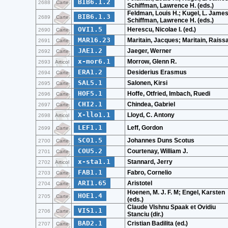
BIB6.1.2
2688
Carte
Schiffman, Lawrence H. (eds.)
Feldman, Louis H.; Kugel, L. James
BIB6.1.3
2689
Carte
Schiffman, Lawrence H. (eds.)
OVI1.5
Herescu, Nicolae I. (ed.)
2690
Carte
MAR16.23
Maritain, Jacques; Maritain, Raiss
2691
Carte
JAE1.2
Jaeger, Werner
2692
Carte
x-mor6.1
Morrow, Glenn R.
2693
Articol
ERA1.2
Desiderius Erasmus
2694
Carte
SAL5.1
Salonen, Kirsi
2695
Carte
HOF5.1
Hoffe, Otfried, Imbach, Ruedi
2696
Carte
CHI2.1
Chindea, Gabriel
2697
Carte
X-llo1.1
Lloyd, C. Antony
2698
Articol
LEF1.1
Leff, Gordon
2699
Carte
SCO1.5
Johannes Duns Scotus
2700
Carte
COU5.2
Courtenay, William J.
2701
Carte
x-sta1.1
Stannard, Jerry
2702
Articol
FAB1.1
Fabro, Cornelio
2703
Carte
ARI1.65
Aristotel
2704
Carte
Hoenen, M. J. F. M; Engel, Karsten
HOE1.4
2705
Carte
(eds.)
Claude VIshnu Spaak et Ovidiu
VIS1.1
2706
Carte
Stanciu (dir.)
BAD2.1
Cristian Badilita (ed.)
2707
Carte