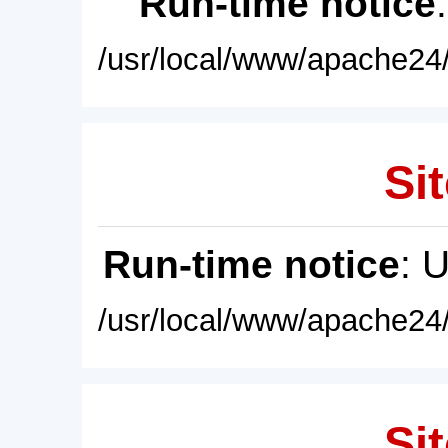
Run-time notice
/usr/local/www/apache24/
Sit
Run-time notice
: 
/usr/local/www/apache24/
Sit