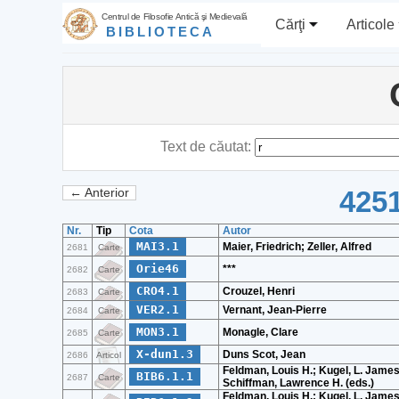
Centrul de Filosofie Antică şi Medievală
Cărţi
Articole
BIBLIOTECA
Text de căutat:
4251
← Anterior
Nr.
Tip
Cota
Autor
MAI3.1
Maier, Friedrich; Zeller, Alfred
2681
Carte
Orie46
***
2682
Carte
CRO4.1
Crouzel, Henri
2683
Carte
VER2.1
Vernant, Jean-Pierre
2684
Carte
MON3.1
Monagle, Clare
2685
Carte
X-dun1.3
Duns Scot, Jean
2686
Articol
Feldman, Louis H.; Kugel, L. James
BIB6.1.1
2687
Carte
Schiffman, Lawrence H. (eds.)
Feldman, Louis H.; Kugel, L. James