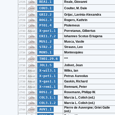
REA1.1
Reale, Giovanni
2725
Carte
COU3.1
Coulter, M. Dale
2726
Carte
GRI2.2
Grijac, Lavinia-Alexandra
2727
Carte
ROG1.3
Rogers, Kathrin
2728
Carte
PTO1.4
Ptolemeus
2729
Carte
X-por1.1
Porretanus, Gilbertus
2730
Articol
ERI1.7.2
Iohannes Scotus Eriugena
2731
Carte
MUS1.2
Musca, Vasile
2732
Carte
STR2.2
Strauss, Leo
2733
Carte
MON5.1
Montesquieu
2734
Carte
THO1.29.6
***
2735
Carte
JOL1.5
Jolivet, Jean
2736
Carte
X-wil3.1
Wilks, Ian
2737
Articol
X-pet1.1
Petrus Aureolus
2738
Articol
X-gas1.1
Gaskin, Richard
2739
Articol
X-rem1.1
Remnant, Peter
2740
Articol
ROS1.2
Rosemann, Philipp W.
2741
Carte
COL3.1.1
Marcia L. Colish (ed.)
2742
Carte
COL3.1.2
Marcia L. Colish (ed.)
2743
Carte
Pierre de Auvergne; Griet Galle
AUV1.1
2744
Carte
(ed.)