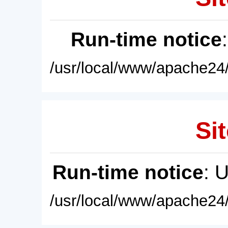
Run-time notice
/usr/local/www/apache24/
Sit
Run-time notice
: 
/usr/local/www/apache24/