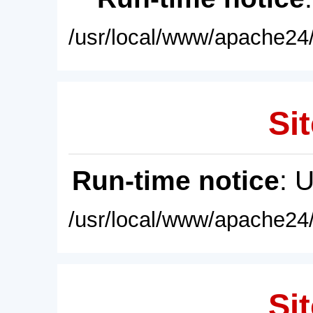
/usr/local/www/apache24/
Sit
Run-time notice
: 
/usr/local/www/apache24/
Sit