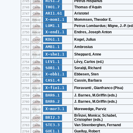
HIS1.2
Petrus Hispanus
2745
Carte
THO1.7
Thomas d'Aquin
2746
Carte
ARI1.61
Aristotel
2747
Carte
X-mom1.1
Mommsen, Theodor E.
2748
Articol
LOM1.1
Petrus Lombardus; Migne, J.-P. (ed
2749
Carte
X-end1.1
Endres, Joseph Anton
2750
Articol
KOG1.1
Kogel, Julius
2751
Carte
AMB1.1
Ambrosius
2752
Carte
X-she1.1
Sheppard, Anne
2753
Articol
LEV1.1
Lévy, Carlos (ed.)
2754
Carte
SOR1.1
Sorabji, Richard
2755
Carte
X-ebb1.1
Ebbesen, Sten
2756
Articol
CAS1.4
Cassin, Barbara
2757
Carte
X-fio1.1
Fioravanti , Gianfranco (Pisa)
2758
Articol
BAR6.1
J. Barnes, M.Griffin (eds.)
2759
Carte
BAR6.2
J. Barnes, M.Griffin (eds.)
2760
Carte
X-mor3.1
Morewedge, Parviz
2761
Articol
Brînzei, Monica; Schabel,
BRI2.3
2762
Carte
Cristopher (eds.)
STE3.3
Van Steenberghen, Fernand
2763
Carte
GUE1.1
Guelluy, Robert
2764
Carte