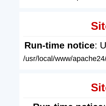
Sit
Run-time notice
: 
/usr/local/www/apache24/
Sit