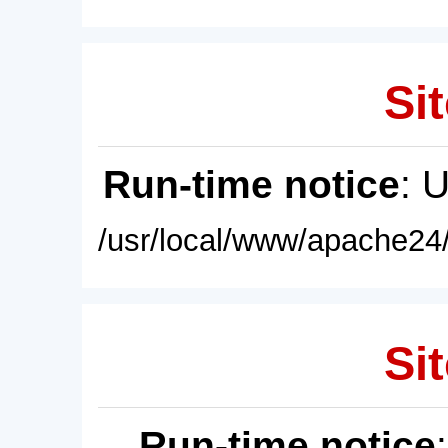
Sit
Run-time notice
: 
/usr/local/www/apache24/
Sit
Run-time notice