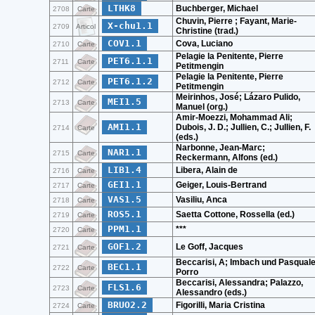
LTHK8
Buchberger, Michael
2708
Carte
Chuvin, Pierre ; Fayant, Marie-
X-chu1.1
2709
Articol
Christine (trad.)
COV1.1
Cova, Luciano
2710
Carte
Pelagie la Penitente, Pierre
PET6.1.1
2711
Carte
Petitmengin
Pelagie la Penitente, Pierre
PET6.1.2
2712
Carte
Petitmengin
Meirinhos, José; Lázaro Pulido,
MEI1.5
2713
Carte
Manuel (org.)
Amir-Moezzi, Mohammad Ali;
AMI1.1
Dubois, J. D.; Jullien, C.; Jullien, F.
2714
Carte
(eds.)
Narbonne, Jean-Marc;
NAR1.1
2715
Carte
Reckermann, Alfons (ed.)
LIB1.4
Libera, Alain de
2716
Carte
GEI1.1
Geiger, Louis-Bertrand
2717
Carte
VAS1.5
Vasiliu, Anca
2718
Carte
ROS5.1
Saetta Cottone, Rossella (ed.)
2719
Carte
PPM1.1
***
2720
Carte
GOF1.2
Le Goff, Jacques
2721
Carte
Beccarisi, A; Imbach und Pasqual
BEC1.1
2722
Carte
Porro
Beccarisi, Alessandra; Palazzo,
FLS1.6
2723
Carte
Alessandro (eds.)
BRUO2.2
Figorilli, Maria Cristina
2724
Carte