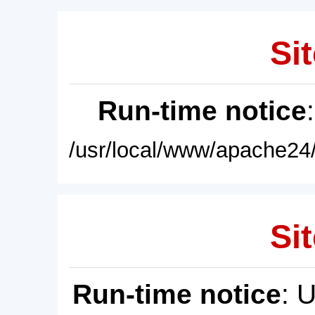
Sit
Run-time notice
/usr/local/www/apache24/
Sit
Run-time notice
: 