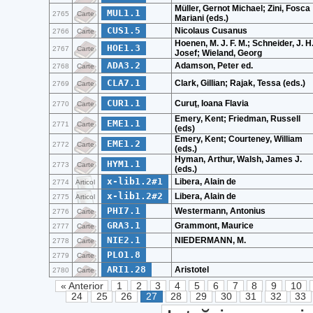
Müller, Gernot Michael; Zini, Fosca
MUL1.1
2765
Carte
Mariani (eds.)
CUS1.5
Nicolaus Cusanus
2766
Carte
Hoenen, M. J. F. M.; Schneider, J. H
HOE1.3
2767
Carte
Josef; Wieland, Georg
ADA3.2
Adamson, Peter ed.
2768
Carte
CLA7.1
Clark, Gillian; Rajak, Tessa (eds.)
2769
Carte
CUR1.1
Curuţ, Ioana Flavia
2770
Carte
Emery, Kent; Friedman, Russell
EME1.1
2771
Carte
(eds)
Emery, Kent; Courteney, William
EME1.2
2772
Carte
(eds.)
Hyman, Arthur, Walsh, James J.
HYM1.1
2773
Carte
(eds.)
x-lib1.2#1
Libera, Alain de
2774
Articol
x-lib1.2#2
Libera, Alain de
2775
Articol
PHI7.1
Westermann, Antonius
2776
Carte
GRA3.1
Grammont, Maurice
2777
Carte
NIE2.1
NIEDERMANN, M.
2778
Carte
PLO1.8
2779
Carte
ARI1.28
Aristotel
2780
Carte
« Anterior
1
2
3
4
5
6
7
8
9
10
24
25
26
27
28
29
30
31
32
33