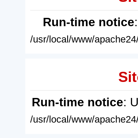
Run-time notice
/usr/local/www/apache24/
Sit
Run-time notice
: 
/usr/local/www/apache24/