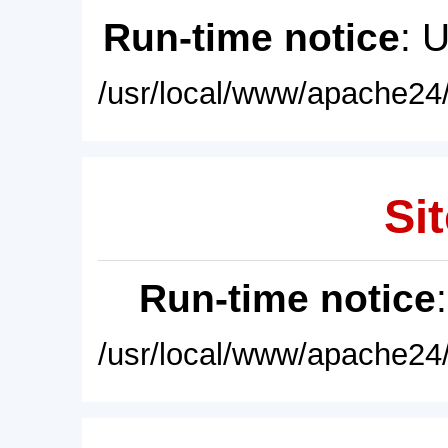
Run-time notice
: 
/usr/local/www/apache24/
Sit
Run-time notice
/usr/local/www/apache24/