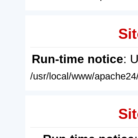
Sit
Run-time notice
: 
/usr/local/www/apache24/
Sit