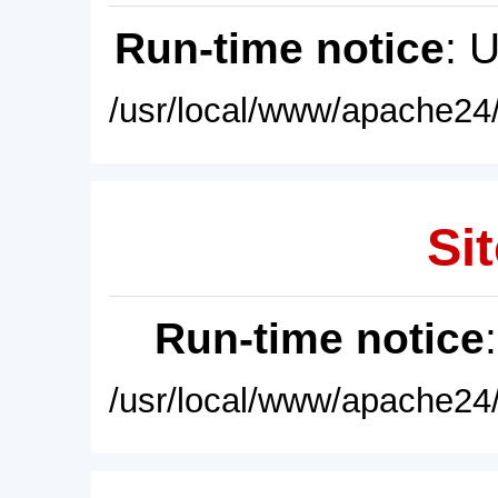
Run-time notice
: 
/usr/local/www/apache24/
Sit
Run-time notice
/usr/local/www/apache24/