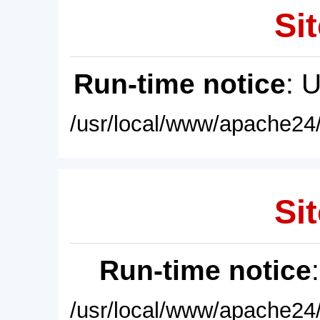
Sit
Run-time notice
: 
/usr/local/www/apache24/
Sit
Run-time notice
/usr/local/www/apache24/