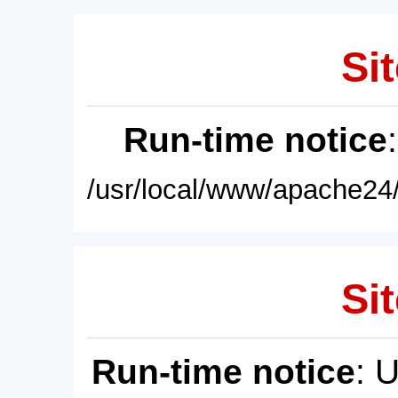
Sit
Run-time notice
/usr/local/www/apache24/
Sit
Run-time notice
: 