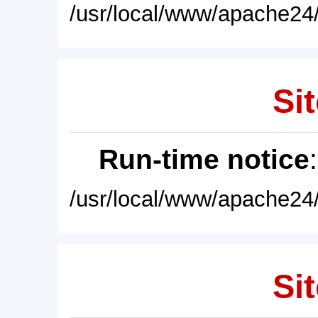
/usr/local/www/apache24/
Sit
Run-time notice
/usr/local/www/apache24/
Sit