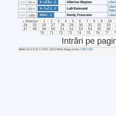
X-alb1.2
Albertus Magnus
Libe
2223
Articol
Libe
X-lul1.2
Lulli Raimundi
2224
Articol
Fide
HUD1.1
Hurdy, Francoise
Liber
2225
Carte
« Anterior
1
2
3
4
5
6
7
8
9
10
24
25
26
27
28
29
30
31
32
33
47
48
49
50
51
52
53
54
55
56
70
71
72
73
74
75
76
77
Intrări pe pagi
BiblioCat 3.0.32 © 2015‒2023 Mihai Maga pentru
UBB-FAM