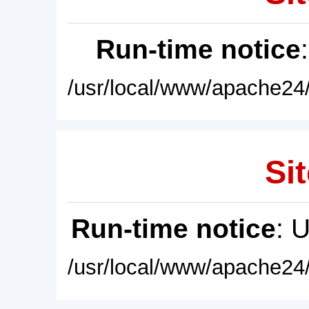
Run-time notice
/usr/local/www/apache24/
Sit
Run-time notice
: 
/usr/local/www/apache24/