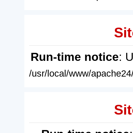
Sit
Run-time notice
: 
/usr/local/www/apache24/
Sit