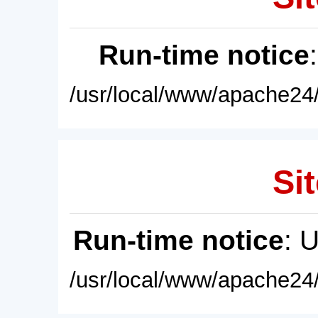
Run-time notice
/usr/local/www/apache24/
Sit
Run-time notice
: 
/usr/local/www/apache24/