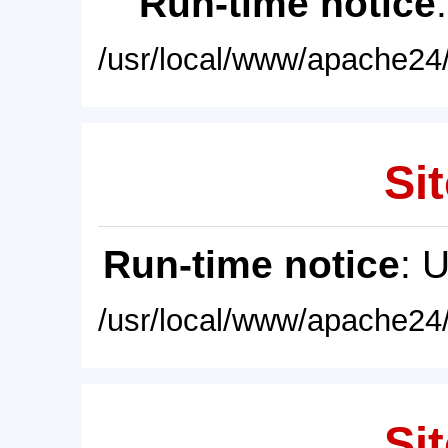
Run-time notice
/usr/local/www/apache24/
Sit
Run-time notice
: 
/usr/local/www/apache24/
Sit