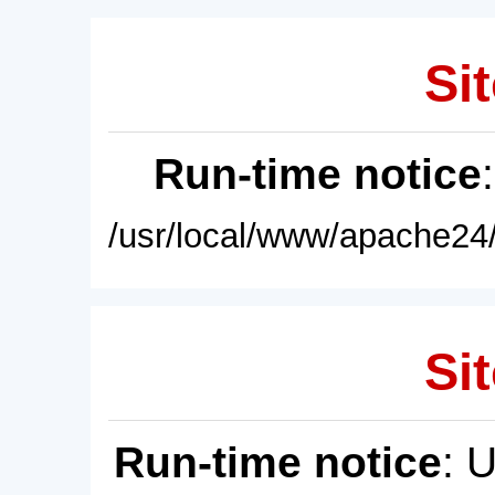
Sit
Run-time notice
/usr/local/www/apache24/
Sit
Run-time notice
: 