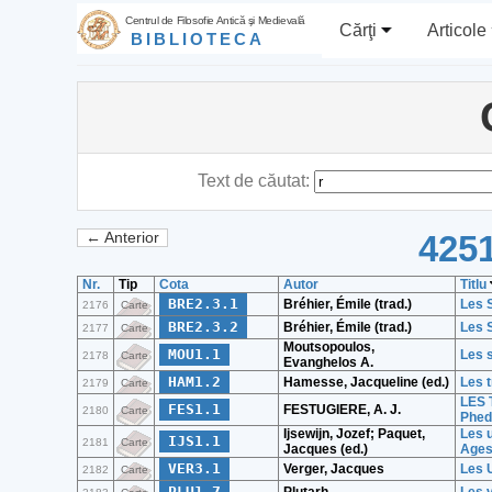
Centrul de Filosofie Antică şi Medievală
Cărţi
Articole
BIBLIOTECA
Text de căutat:
4251
← Anterior
Nr.
Tip
Cota
Autor
Titlu
BRE2.3.1
Bréhier, Émile (trad.)
Les S
2176
Carte
BRE2.3.2
Bréhier, Émile (trad.)
Les S
2177
Carte
Moutsopoulos,
MOU1.1
Les s
2178
Carte
Evanghelos A.
HAM1.2
Hamesse, Jacqueline (ed.)
Les t
2179
Carte
LES 
FES1.1
FESTUGIERE, A. J.
2180
Carte
Phed
Ijsewijn, Jozef; Paquet,
Les u
IJS1.1
2181
Carte
Jacques (ed.)
Age
VER3.1
Verger, Jacques
Les 
2182
Carte
PLU1.7