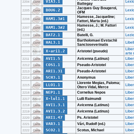
VIA3.1
Lexi
2204
Carte
Battegay
Jacques Guy Bougerol,
BOU6.2
Lexi
2205
Carte
OFM
Hamesse, Jacqueline;
HAM1.3#1
Lexi
2206
Carte
Fattori, Marta (ed.)
Hamesse, J.; M. Fattori
HAM1.3#2
Lexi
2207
Carte
(ed.)
BAT2.1
Batelli, G.
Lezio
2208
Carte
Bartholomaei Evstachii
HAL3.1
Libel
2209
Carte
Sanctoseverinatis
Liber
X-ari1.2
Aristotel (pseudo)
2210
Articol
arte
AVI1.5
Avicenna (Latinus)
Libe
2211
Carte
COS1.1
Pseudo-Aristotel
Liber
2212
Carte
ARI1.31
Pseudo-Aristotel
Liber
2213
Carte
SCH3.1
Anonymus
Libe
2214
Carte
Llorente Megias, Paloma;
LLO1.1
Liber
2215
Carte
Otero Vidal, Merce
NEP1.1
Cornelius Nepos
Libe
2216
Carte
X-lul1.1
Lulli Raimundi
Liber
2217
Articol
AVI1.3.1
Avicenna (Latinus)
Liber
2218
Carte
AVI1.3.2
Avicenna (Latinus)
Liber
2219
Carte
ARI1.47
Ps. Aristotel
Libe
2220
Carte
VAR3.1
Vári, Rudolf (ed.)
Liber
2221
Carte
SCO2.1
Scotus, Michael
Liber
2222
Carte