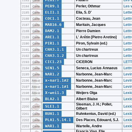
Plutarh
Les 
2183
Carte
PER9.1
Perler, Othmar
Les 
2184
Carte
ELI1.1
Elia, S. D'
Lette
2185
Carte
COC1.1
Cocteau, Jean
Lettr
2186
Carte
MAR16.6
Maritain, Jacques
Lettr
2187
Carte
DAM2.1
Pierre Damien
Lettr
2188
Carte
ARE1.1
L' Arétin [Pietro Aretino]
Lettr
2189
Carte
PIR1.1
Piron, Sylvain (ed.)
Lettr
2190
Carte
CHA3.1.1
Un chartreux
Lettr
2191
Carte
CHA3.1.2
Un chartreux
Lettr
2192
Carte
CIC1.23
CICERON
LETT
2193
Carte
SEN1.5
Seneca, Lucius Annaeus
Lettr
2194
Carte
NAR1.2
Narbonne, Jean-Marc
Levin
2195
Carte
x-nar1.1#2
Narbonne, Jean-Marc
Levin
2196
Articol
x-nar1.1#1
Narbonne, Jean-Marc
Levin
2197
Articol
X-wei1.3
Weijers Olga
Lexi
2198
Articol
BLA2.1
Albert Blaise
Lexic
2199
Carte
Sleeman, J. H.; Pollet,
SLE1.1
Lexi
2200
Carte
Gilbert
RUH1.1
Ruhnkenius, David (ed.)
Lexi
2201
Carte
PLA1.5.14.1
Des Places, Edouard, S.J.
Lexiq
2202
Carte
WAR1.1
Wartelle, Andre
Lexiq
2203
Carte
Francis Vian. Elie