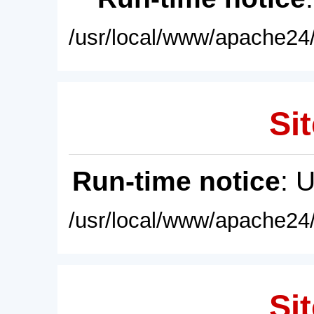
/usr/local/www/apache24/
Sit
Run-time notice
: 
/usr/local/www/apache24/
Sit