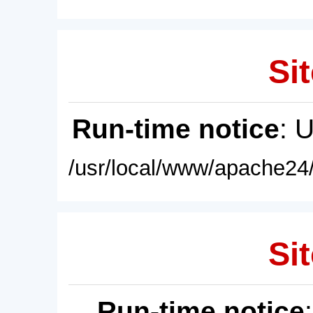
Sit
Run-time notice
: 
/usr/local/www/apache24/
Sit
Run-time notice