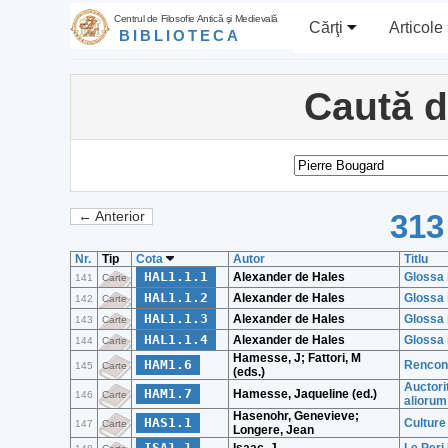
Centrul de Filosofie Antică şi Medievală
Cărţi
Articole
BIBLIOTECA
Caută 
313
← Anterior
Nr.
Tip
Cota
Autor
Titlu
HAL1.1.1
Alexander de Hales
Glossa 
141
Carte
HAL1.1.2
Alexander de Hales
Glossa 
142
Carte
HAL1.1.3
Alexander de Hales
Glossa 
143
Carte
HAL1.1.4
Alexander de Hales
Glossa 
144
Carte
Hamesse, J; Fattori, M
HAM1.6
Rencont
145
Carte
(eds.)
Auctori
HAM1.7
Hamesse, Jaqueline (ed.)
146
Carte
aliorum
Hasenohr, Genevieve;
HAS1.1
Culture 
147
Carte
Longere, Jean
ISA1.1