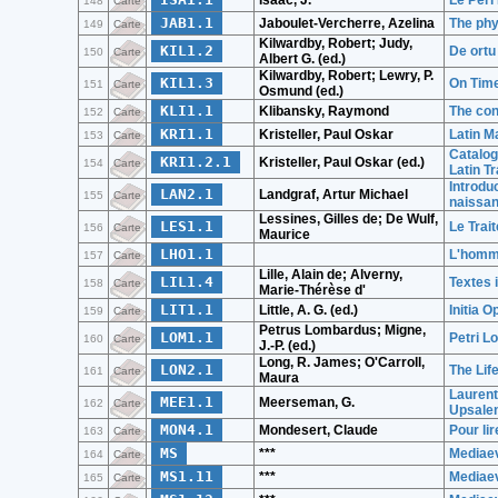
Isaac, J.
Le Peri
148
Carte
JAB1.1
Jaboulet-Vercherre, Azelina
The phy
149
Carte
Kilwardby, Robert; Judy,
KIL1.2
De ortu
150
Carte
Albert G. (ed.)
Kilwardby, Robert; Lewry, P.
KIL1.3
On Time
151
Carte
Osmund (ed.)
KLI1.1
Klibansky, Raymond
The con
152
Carte
KRI1.1
Kristeller, Paul Oskar
Latin M
153
Carte
Catalog
KRI1.2.1
Kristeller, Paul Oskar (ed.)
154
Carte
Latin T
Introduc
LAN2.1
Landgraf, Artur Michael
155
Carte
naissan
Lessines, Gilles de; De Wulf,
LES1.1
Le Trai
156
Carte
Maurice
LHO1.1
L'homme
157
Carte
Lille, Alain de; Alverny,
LIL1.4
Textes 
158
Carte
Marie-Thérèse d'
LIT1.1
Little, A. G. (ed.)
Initia 
159
Carte
Petrus Lombardus; Migne,
LOM1.1
Petri L
160
Carte
J.-P. (ed.)
Long, R. James; O'Carroll,
LON2.1
The Lif
161
Carte
Maura
Laurent
MEE1.1
Meerseman, G.
162
Carte
Upsalen
MON4.1
Mondesert, Claude
Pour lir
163
Carte
MS
***
Mediaev
164
Carte
MS1.11
***
Mediaev
165
Carte