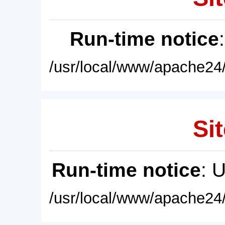
Run-time notice
/usr/local/www/apache24/
Sit
Run-time notice
: 
/usr/local/www/apache24/