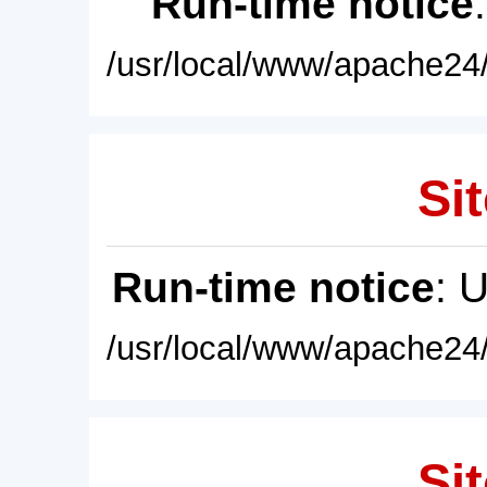
Run-time notice
/usr/local/www/apache24/
Sit
Run-time notice
: 
/usr/local/www/apache24/
Sit