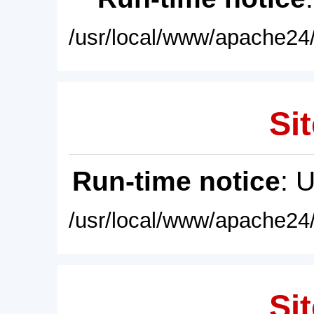
/usr/local/www/apache24/
Sit
Run-time notice
: 
/usr/local/www/apache24/
Sit