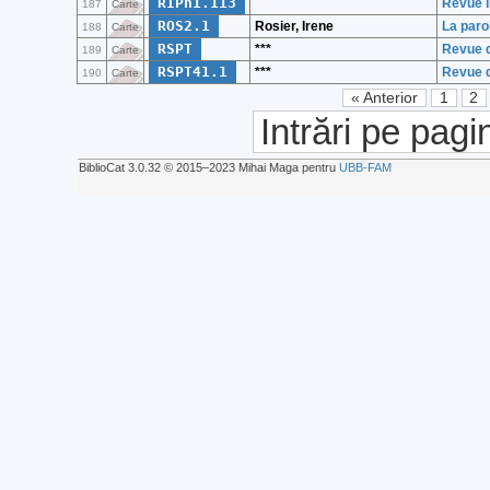
RIPh1.113
Revue i
187
Carte
ROS2.1
Rosier, Irene
La par
188
Carte
RSPT
***
Revue d
189
Carte
RSPT41.1
***
Revue d
190
Carte
« Anterior
1
2
Intrări pe pagi
BiblioCat 3.0.32 © 2015‒2023 Mihai Maga pentru
UBB-FAM