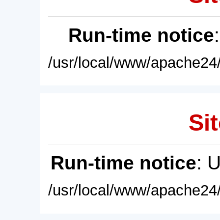
Run-time notice
/usr/local/www/apache24/
Sit
Run-time notice
: 
/usr/local/www/apache24/