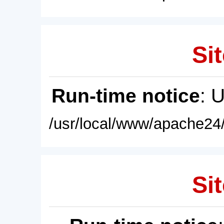
Sit
Run-time notice
: 
/usr/local/www/apache24/
Sit