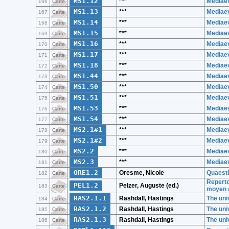
MS1.12
***
Mediaev
166
Carte
MS1.13
***
Mediaev
167
Carte
MS1.14
***
Mediaev
168
Carte
MS1.15
***
Mediaev
169
Carte
MS1.16
***
Mediaev
170
Carte
MS1.17
***
Mediaev
171
Carte
MS1.18
***
Mediaev
172
Carte
MS1.44
***
Mediaev
173
Carte
MS1.50
***
Mediaev
174
Carte
MS1.51
***
Mediaev
175
Carte
MS1.53
***
Mediaev
176
Carte
MS1.54
***
Mediaev
177
Carte
MS2.1#1
***
Mediaev
178
Carte
MS2.1#2
***
Mediaev
179
Carte
MS2.2
***
Mediaev
180
Carte
MS2.3
***
Mediaev
181
Carte
ORE1.2
Oresme, Nicole
Quaesti
182
Carte
Repertoi
PEL1.2
Pelzer, Auguste (ed.)
183
Carte
moyen 
RAS2.1.1
Rashdall, Hastings
The uni
184
Carte
RAS2.1.2
Rashdall, Hastings
The univ
185
Carte
RAS2.1.3
Rashdall, Hastings
The univ
186
Carte