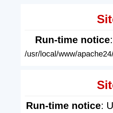
Sit
Run-time notice
/usr/local/www/apache24/
Sit
Run-time notice
: 