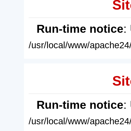
Sit
Run-time notice
:
/usr/local/www/apache24/
Sit
Run-time notice
:
/usr/local/www/apache24/