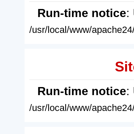
Run-time notice
:
/usr/local/www/apache24/
Sit
Run-time notice
:
/usr/local/www/apache24/