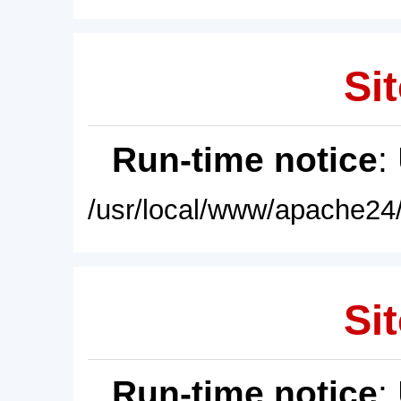
Sit
Run-time notice
:
/usr/local/www/apache24/
Sit
Run-time notice
: