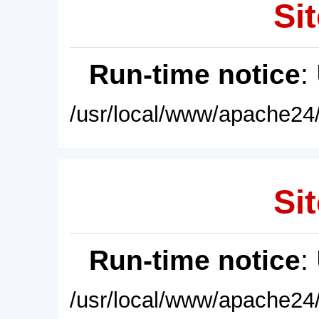
Sit
Run-time notice
:
/usr/local/www/apache24/
Sit
Run-time notice
:
/usr/local/www/apache24/