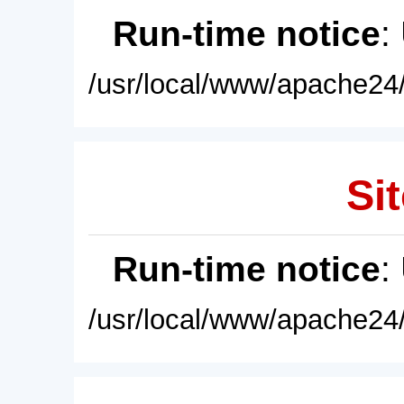
Run-time notice
:
/usr/local/www/apache24/
Sit
Run-time notice
:
/usr/local/www/apache24/