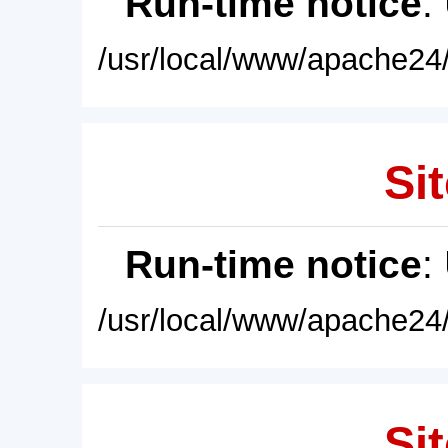
Run-time notice
:
/usr/local/www/apache24/
Sit
Run-time notice
:
/usr/local/www/apache24/
Sit