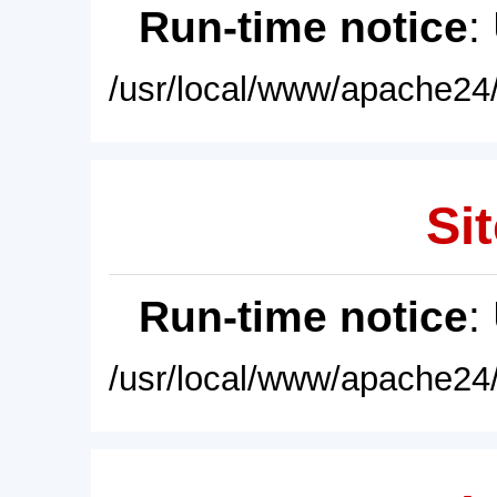
Run-time notice
:
/usr/local/www/apache24/
Sit
Run-time notice
:
/usr/local/www/apache24/