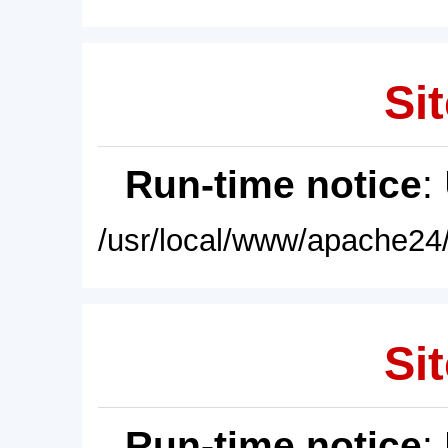
Sit
Run-time notice
:
/usr/local/www/apache24/
Sit
Run-time notice
: