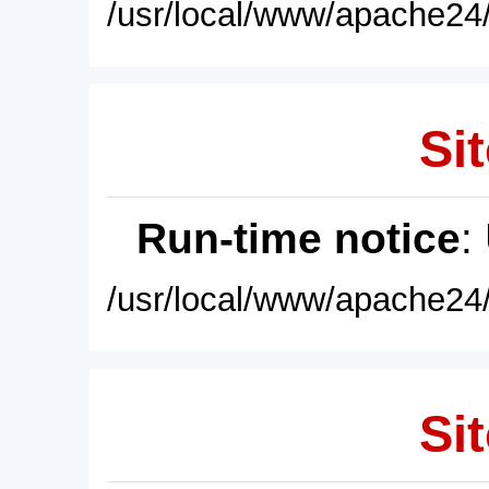
/usr/local/www/apache24/
Sit
Run-time notice
:
/usr/local/www/apache24/
Sit