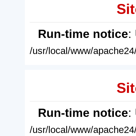
Sit
Run-time notice
:
/usr/local/www/apache24/
Sit
Run-time notice
:
/usr/local/www/apache24/