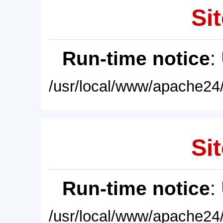
Sit
Run-time notice
:
/usr/local/www/apache24/
Sit
Run-time notice
:
/usr/local/www/apache24/