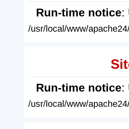
Run-time notice
:
/usr/local/www/apache24/
Sit
Run-time notice
:
/usr/local/www/apache24/