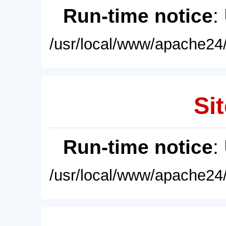
Run-time notice
:
/usr/local/www/apache24/
Sit
Run-time notice
:
/usr/local/www/apache24/