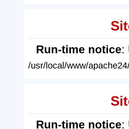
Sit
Run-time notice
:
/usr/local/www/apache24/
Sit
Run-time notice
: