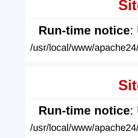
Sit
Run-time notice
:
/usr/local/www/apache24/
Sit
Run-time notice
:
/usr/local/www/apache24/