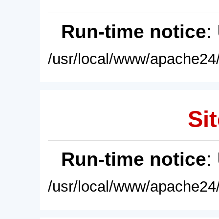
Run-time notice
:
/usr/local/www/apache24/
Sit
Run-time notice
:
/usr/local/www/apache24/