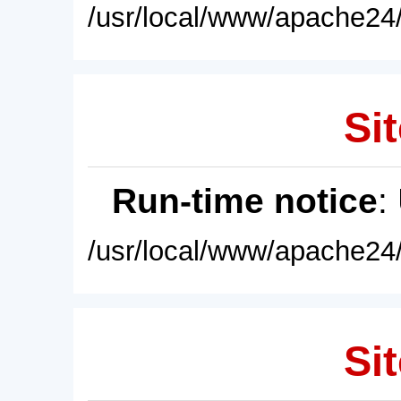
/usr/local/www/apache24/
Sit
Run-time notice
:
/usr/local/www/apache24/
Sit