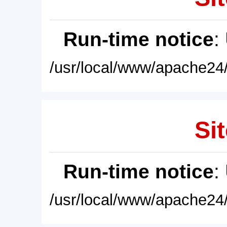
Run-time notice
:
/usr/local/www/apache24/
Sit
Run-time notice
:
/usr/local/www/apache24/