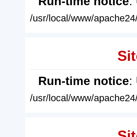
Run-time notice
:
/usr/local/www/apache24/
Sit
Run-time notice
:
/usr/local/www/apache24/
Sit