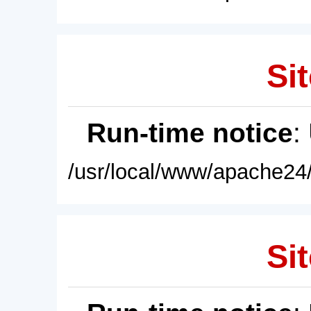
Sit
Run-time notice
:
/usr/local/www/apache24/
Sit