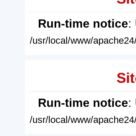
Run-time notice
:
/usr/local/www/apache24/
Sit
Run-time notice
:
/usr/local/www/apache24/