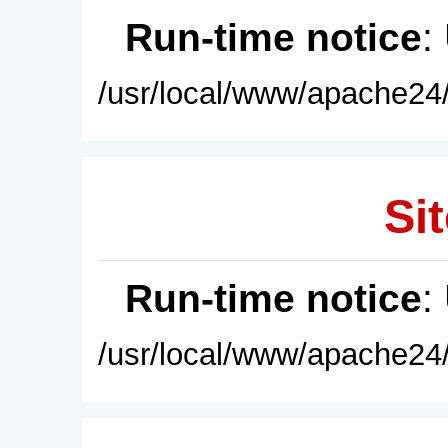
Run-time notice
:
/usr/local/www/apache24/
Sit
Run-time notice
:
/usr/local/www/apache24/