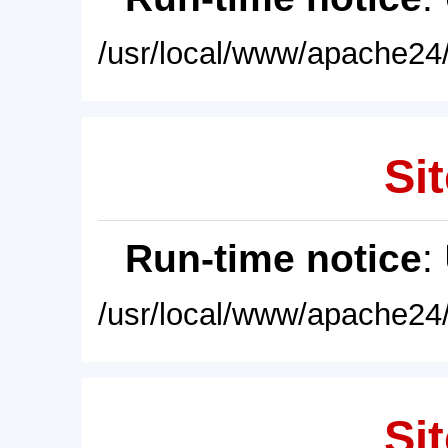
/usr/local/www/apache24/
Sit
Run-time notice
:
/usr/local/www/apache24/
Sit