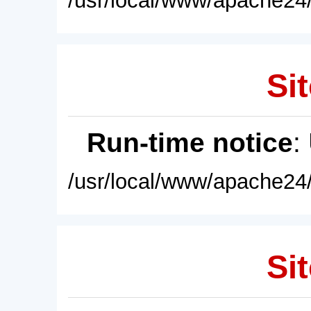
/usr/local/www/apache24/
Sit
Run-time notice
:
/usr/local/www/apache24/
Sit