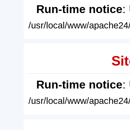
Run-time notice
:
/usr/local/www/apache24/
Sit
Run-time notice
:
/usr/local/www/apache24/