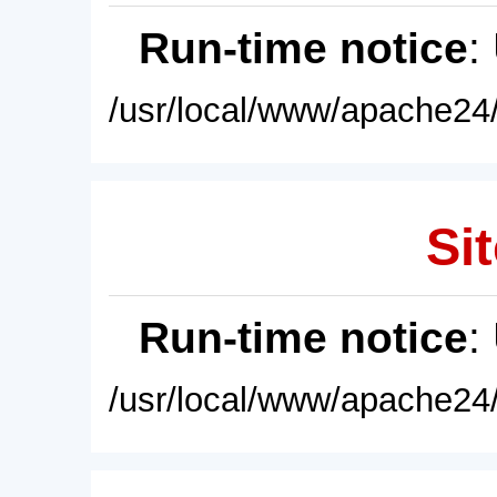
Run-time notice
:
/usr/local/www/apache24/
Sit
Run-time notice
:
/usr/local/www/apache24/