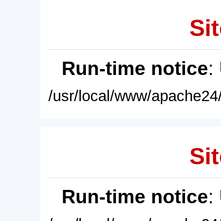
Sit
Run-time notice
:
/usr/local/www/apache24/
Sit
Run-time notice
: