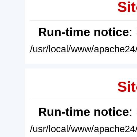
Sit
Run-time notice
:
/usr/local/www/apache24/
Sit
Run-time notice
:
/usr/local/www/apache24/