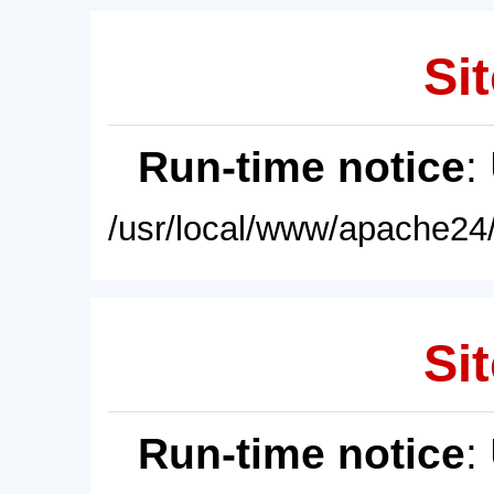
Sit
Run-time notice
:
/usr/local/www/apache24/
Sit
Run-time notice
: