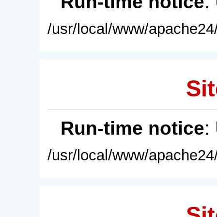
Run-time notice
:
/usr/local/www/apache24/
Sit
Run-time notice
:
/usr/local/www/apache24/
Sit