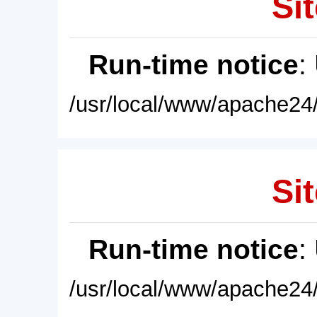
Sit
Run-time notice
:
/usr/local/www/apache24/
Sit
Run-time notice
:
/usr/local/www/apache24/