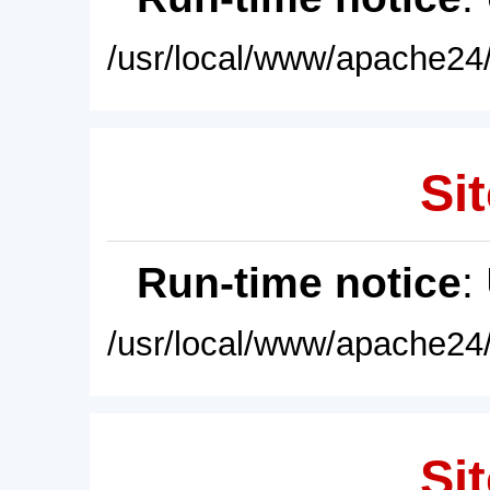
/usr/local/www/apache24/
Sit
Run-time notice
:
/usr/local/www/apache24/
Sit