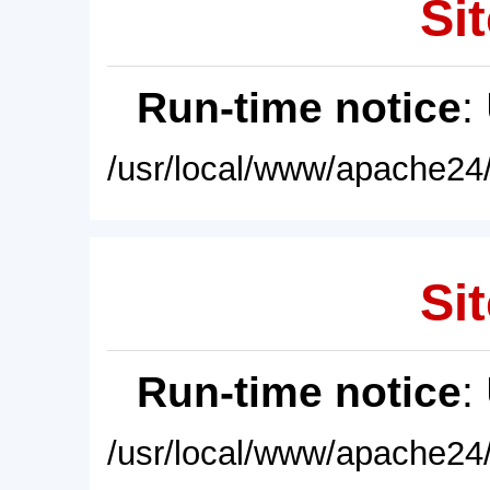
Sit
Run-time notice
:
/usr/local/www/apache24/
Sit
Run-time notice
:
/usr/local/www/apache24/