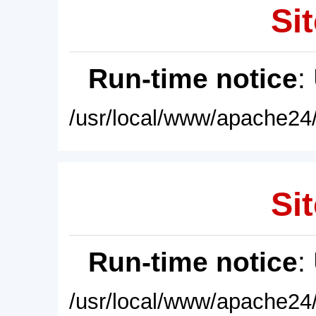
Sit
Run-time notice
:
/usr/local/www/apache24/
Sit
Run-time notice
:
/usr/local/www/apache24/