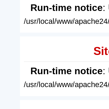
Run-time notice
:
/usr/local/www/apache24/
Sit
Run-time notice
:
/usr/local/www/apache24/