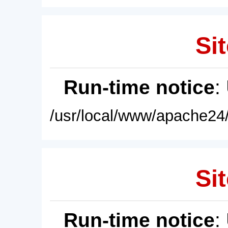
Sit
Run-time notice
:
/usr/local/www/apache24/
Sit
Run-time notice
: