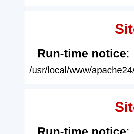
Sit
Run-time notice
:
/usr/local/www/apache24/
Sit
Run-time notice
: