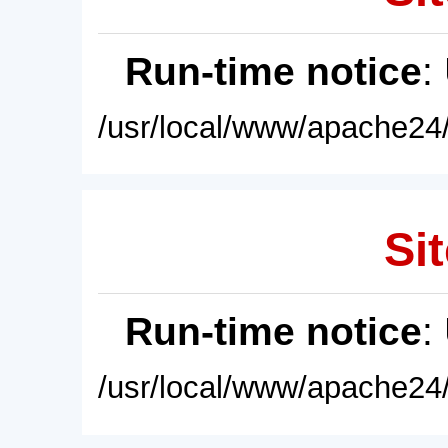
Run-time notice
:
/usr/local/www/apache24/
Sit
Run-time notice
:
/usr/local/www/apache24/