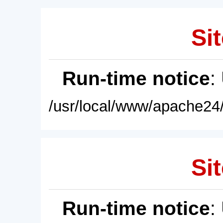
Sit
Run-time notice
:
/usr/local/www/apache24/
Sit
Run-time notice
: