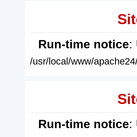
Sit
Run-time notice
:
/usr/local/www/apache24/
Sit
Run-time notice
: