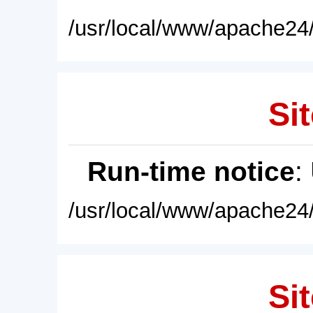
/usr/local/www/apache24/
Sit
Run-time notice
:
/usr/local/www/apache24/
Sit