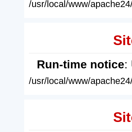
/usr/local/www/apache24/
Sit
Run-time notice
:
/usr/local/www/apache24/
Sit