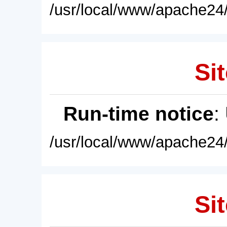
/usr/local/www/apache24/
Sit
Run-time notice
:
/usr/local/www/apache24/
Sit