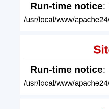
Run-time notice
:
/usr/local/www/apache24/
Sit
Run-time notice
:
/usr/local/www/apache24/