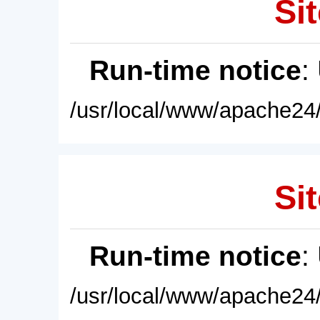
Sit
Run-time notice
:
/usr/local/www/apache24/
Sit
Run-time notice
:
/usr/local/www/apache24/