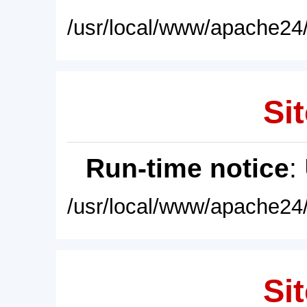
/usr/local/www/apache24/
Sit
Run-time notice
:
/usr/local/www/apache24/
Sit