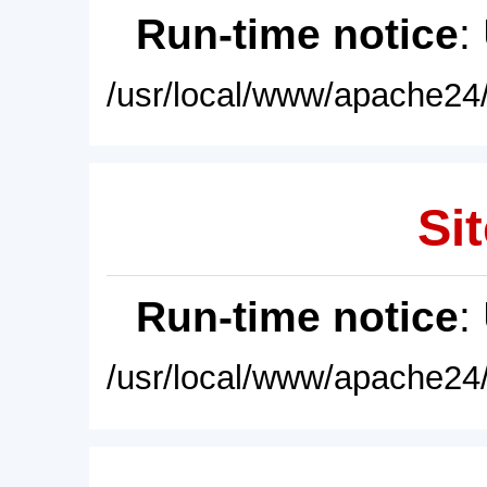
Run-time notice
:
/usr/local/www/apache24/
Sit
Run-time notice
:
/usr/local/www/apache24/