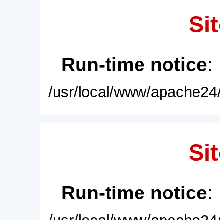
Sit
Run-time notice
:
/usr/local/www/apache24/
Sit
Run-time notice
: