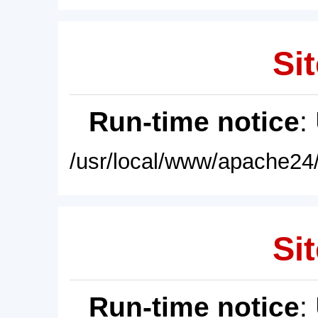
Sit
Run-time notice
:
/usr/local/www/apache24/
Sit
Run-time notice
: