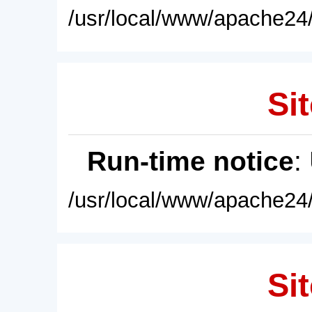
/usr/local/www/apache24/
Sit
Run-time notice
:
/usr/local/www/apache24/
Sit