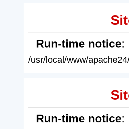
Sit
Run-time notice
:
/usr/local/www/apache24/
Sit
Run-time notice
: