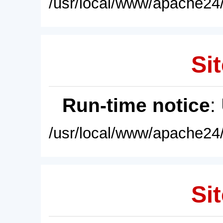
/usr/local/www/apache24/
Sit
Run-time notice
:
/usr/local/www/apache24/
Sit