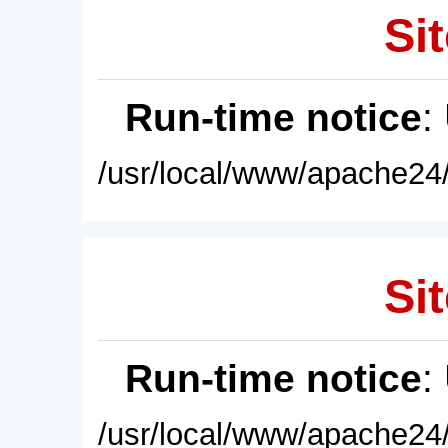
Sit
Run-time notice
:
/usr/local/www/apache24/
Sit
Run-time notice
:
/usr/local/www/apache24/