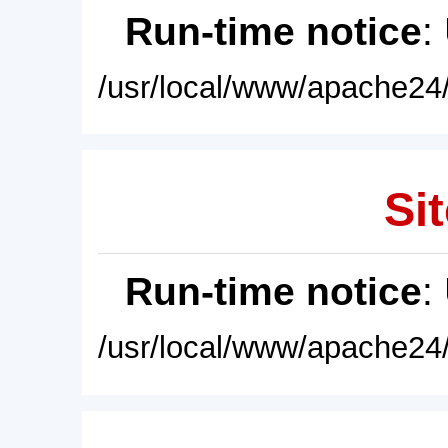
Run-time notice
:
/usr/local/www/apache24/
Sit
Run-time notice
:
/usr/local/www/apache24/