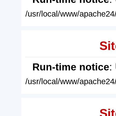
/usr/local/www/apache24/
Sit
Run-time notice
:
/usr/local/www/apache24/
Sit