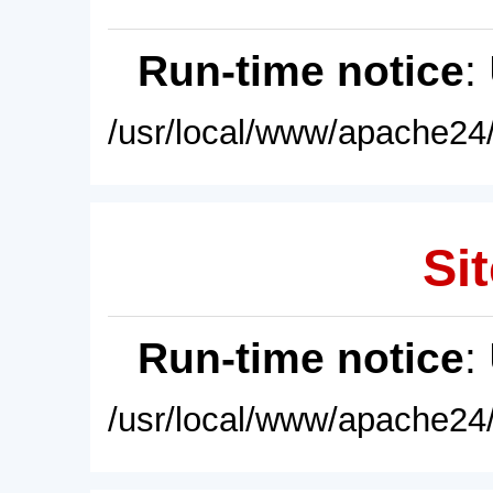
Run-time notice
:
/usr/local/www/apache24/
Sit
Run-time notice
:
/usr/local/www/apache24/