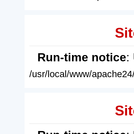
Sit
Run-time notice
:
/usr/local/www/apache24/
Sit