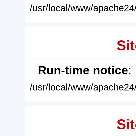
/usr/local/www/apache24/
Sit
Run-time notice
:
/usr/local/www/apache24/
Sit