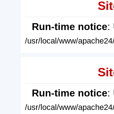
Sit
Run-time notice
:
/usr/local/www/apache24/
Sit
Run-time notice
:
/usr/local/www/apache24/