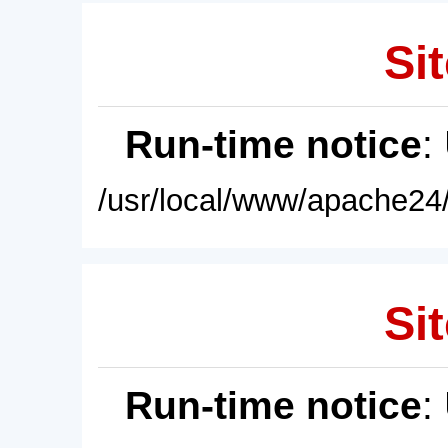
Sit
Run-time notice
:
/usr/local/www/apache24/
Sit
Run-time notice
: