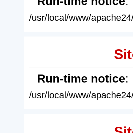
Run-time notice
:
/usr/local/www/apache24/
Sit
Run-time notice
:
/usr/local/www/apache24/
Sit