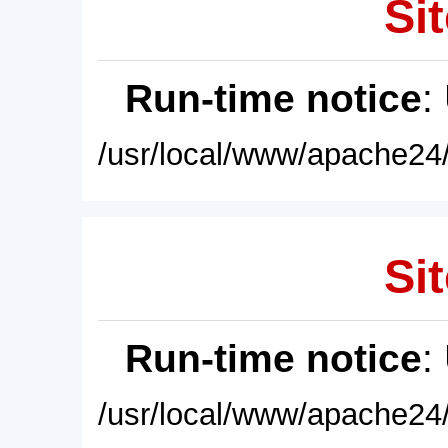
Sit
Run-time notice
:
/usr/local/www/apache24/
Sit
Run-time notice
:
/usr/local/www/apache24/