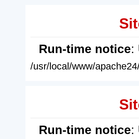
Sit
Run-time notice
:
/usr/local/www/apache24/
Sit
Run-time notice
: