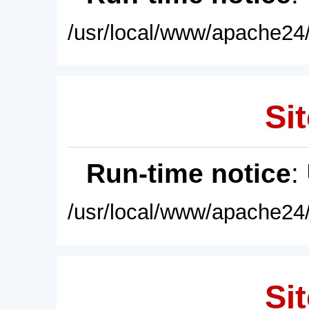
/usr/local/www/apache24/
Sit
Run-time notice
:
/usr/local/www/apache24/
Sit