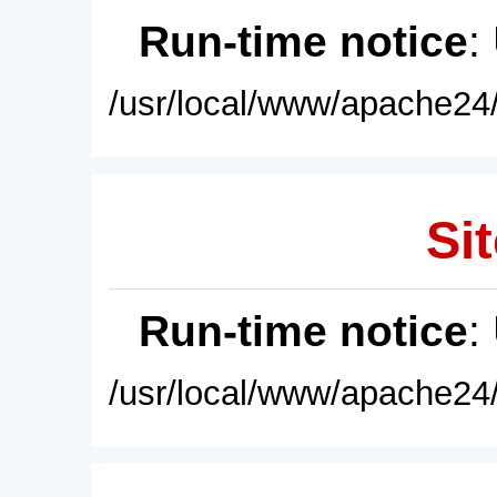
Run-time notice
:
/usr/local/www/apache24/
Sit
Run-time notice
:
/usr/local/www/apache24/