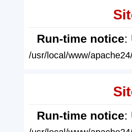
Sit
Run-time notice
:
/usr/local/www/apache24/
Sit
Run-time notice
: