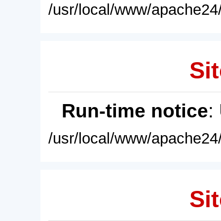
/usr/local/www/apache24/
Sit
Run-time notice
:
/usr/local/www/apache24/
Sit