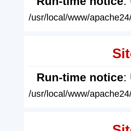
Run-time notice
:
/usr/local/www/apache24/
Sit
Run-time notice
:
/usr/local/www/apache24/
Sit