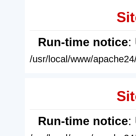
Sit
Run-time notice
:
/usr/local/www/apache24/
Sit
Run-time notice
: