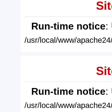
Sit
Run-time notice
:
/usr/local/www/apache24/
Sit
Run-time notice
:
/usr/local/www/apache24/