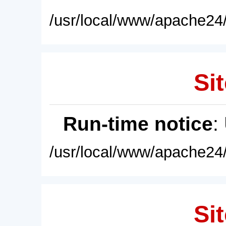
/usr/local/www/apache24/
Sit
Run-time notice
:
/usr/local/www/apache24/
Sit