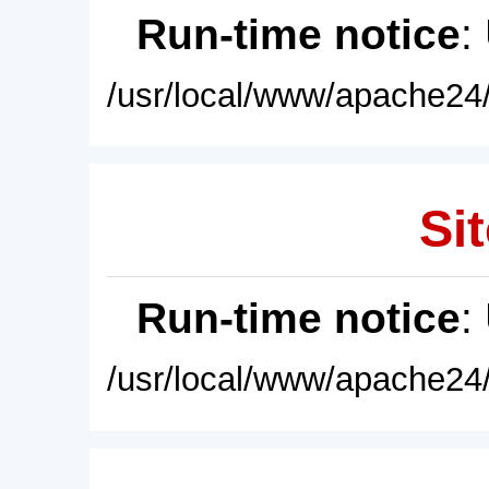
Run-time notice
:
/usr/local/www/apache24/
Sit
Run-time notice
:
/usr/local/www/apache24/