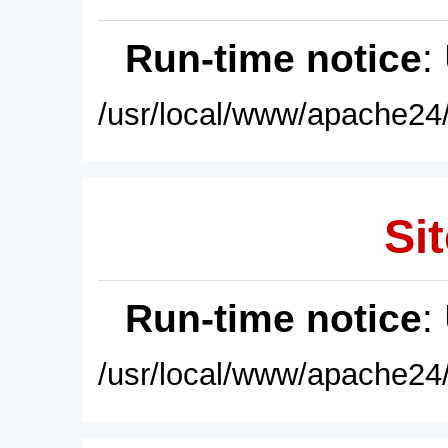
Run-time notice
:
/usr/local/www/apache24/
Sit
Run-time notice
:
/usr/local/www/apache24/