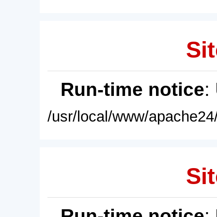
Sit
Run-time notice
:
/usr/local/www/apache24/
Sit
Run-time notice
: