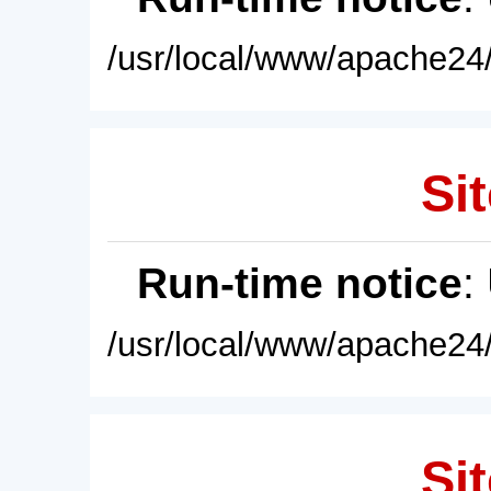
/usr/local/www/apache24/
Sit
Run-time notice
:
/usr/local/www/apache24/
Sit