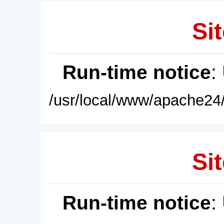
Sit
Run-time notice
:
/usr/local/www/apache24/
Sit
Run-time notice
: