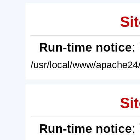
Sit
Run-time notice
:
/usr/local/www/apache24/
Sit
Run-time notice
: