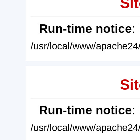
Sit
Run-time notice
:
/usr/local/www/apache24/
Sit
Run-time notice
:
/usr/local/www/apache24/