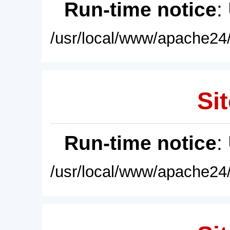
Run-time notice
:
/usr/local/www/apache24/
Sit
Run-time notice
:
/usr/local/www/apache24/