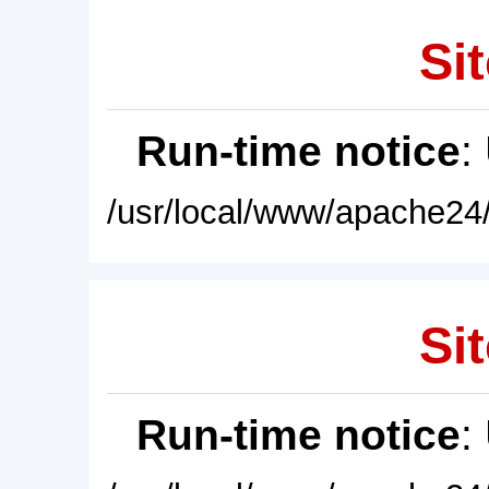
Sit
Run-time notice
:
/usr/local/www/apache24/
Sit
Run-time notice
: