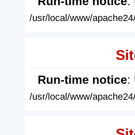
Run-time notice
:
/usr/local/www/apache24/
Sit
Run-time notice
:
/usr/local/www/apache24/
Sit