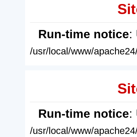
Sit
Run-time notice
:
/usr/local/www/apache24/
Sit
Run-time notice
:
/usr/local/www/apache24/