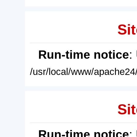
Sit
Run-time notice
:
/usr/local/www/apache24/
Sit
Run-time notice
: