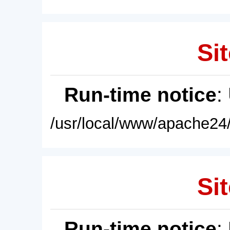
Sit
Run-time notice
:
/usr/local/www/apache24/
Sit
Run-time notice
: