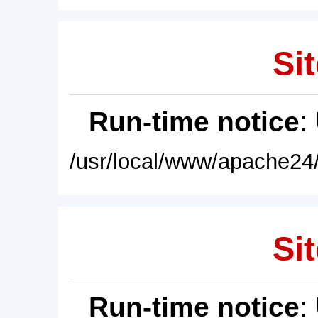
Sit
Run-time notice
:
/usr/local/www/apache24/
Sit
Run-time notice
: