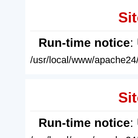
Sit
Run-time notice
:
/usr/local/www/apache24/
Sit
Run-time notice
: