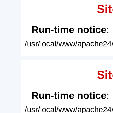
Sit
Run-time notice
:
/usr/local/www/apache24/
Sit
Run-time notice
:
/usr/local/www/apache24/