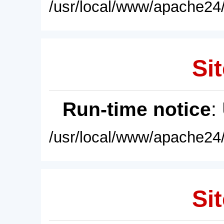
/usr/local/www/apache24/
Sit
Run-time notice
:
/usr/local/www/apache24/
Sit