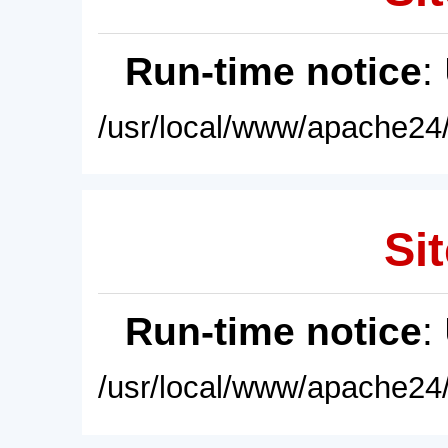
Run-time notice
:
/usr/local/www/apache24/
Sit
Run-time notice
:
/usr/local/www/apache24/