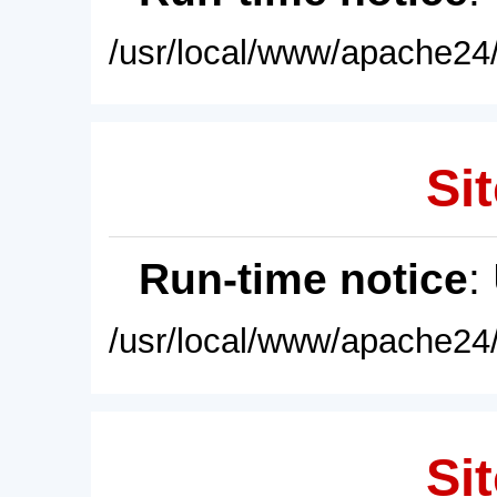
/usr/local/www/apache24/
Sit
Run-time notice
:
/usr/local/www/apache24/
Sit