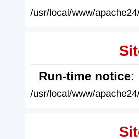
/usr/local/www/apache24/
Sit
Run-time notice
:
/usr/local/www/apache24/
Sit