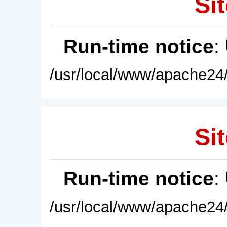
Sit
Run-time notice
:
/usr/local/www/apache24/
Sit
Run-time notice
:
/usr/local/www/apache24/