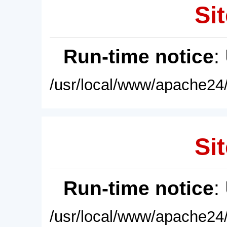
Sit
Run-time notice
:
/usr/local/www/apache24/
Sit
Run-time notice
:
/usr/local/www/apache24/