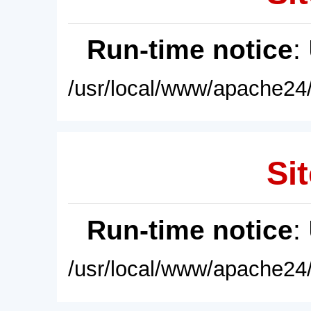
Run-time notice
:
/usr/local/www/apache24/
Sit
Run-time notice
:
/usr/local/www/apache24/