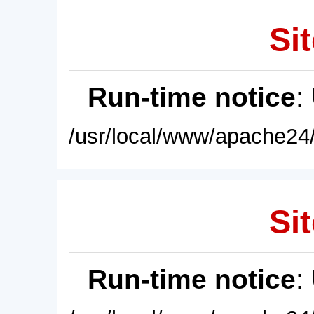
Sit
Run-time notice
:
/usr/local/www/apache24/
Sit
Run-time notice
: