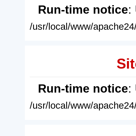
Run-time notice
:
/usr/local/www/apache24/
Sit
Run-time notice
:
/usr/local/www/apache24/