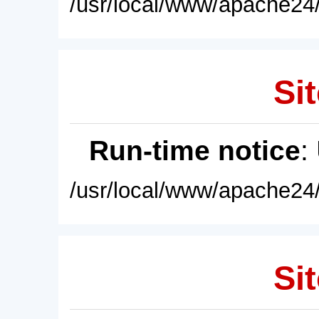
/usr/local/www/apache24/
Sit
Run-time notice
:
/usr/local/www/apache24/
Sit