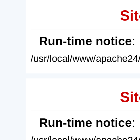
Sit
Run-time notice
:
/usr/local/www/apache24/
Sit
Run-time notice
: