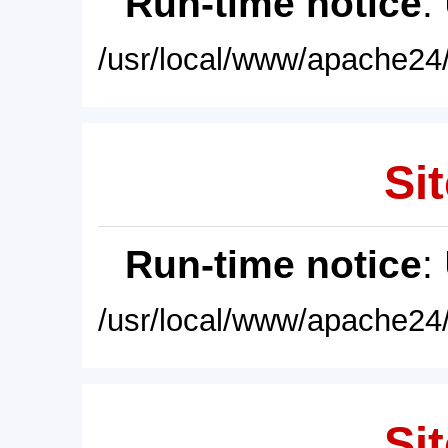
Run-time notice
:
/usr/local/www/apache24/
Sit
Run-time notice
:
/usr/local/www/apache24/
Sit