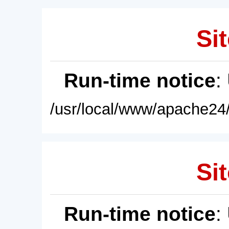
Sit
Run-time notice
:
/usr/local/www/apache24/
Sit
Run-time notice
: